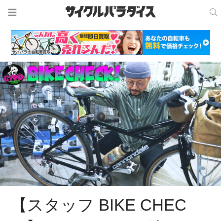
内
容
を
ス
キ
ッ
プ
【スタッフ BIKE CHEC