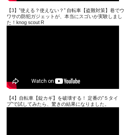
【3】”使える？使えない？” 自転車【盗難対策】巷でウ
ワサの防犯ガジェットが、本当にスゴいか実験しまし
た！knog scout R
【4】自転車【錠カギ】を破壊する！ 定番の”５タイ
プ”で試してみたら、驚きの結果になりました。