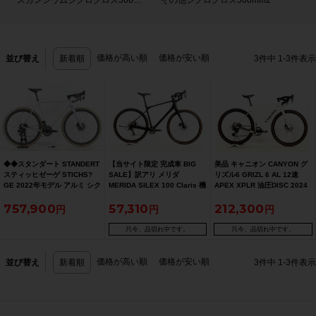
スカンジウムシクロクロス560mm
その他シクロクロス560mm2
価格が高い順
価格が安い順
並び替え
新着順
3
件中
1
-
3
件表示
◆◆スタンダート STANDERT
【当サイト限定 完成車 BIG
美品 キャニオン CANYON グ
スティッヒゼーゲ STICHS?
SALE】訳アリ メリダ
リズル6 GRIZL 6 AL 12速
GE 2022年モデル アルミ シク
MERIDA SILEX 100 Claris 機
APEX XPLR 油圧DISC 2024
ロクロスバイク 56サイズ
械式油圧DISC 2022年 グラベ
年 グラベルロード ロードバイ
757,900
57,310
212,300
SRAM DORCE AXS 2x12速
ルロード ロードバイク Mサイ
ク Mサイズ ベージュ
（サイクルパラダイス大阪よ
ズ シルクバーガンディレッド
り配送）
【期間限定 7/27 午前10時
只今、品切れ中です。
只今、品切れ中です。
迄】
価格が高い順
価格が安い順
並び替え
新着順
3
件中
1
-
3
件表示