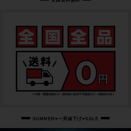
SUMMER♥一斉値下げ♥SALE