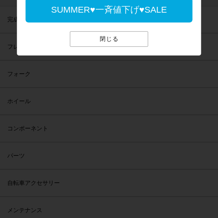
SUMMER♥一斉値下げ♥SALE
完成車
閉じる
フレーム
フォーク
ホイール
コンポーネント
パーツ
自転車アクセサリー
メンテナンス