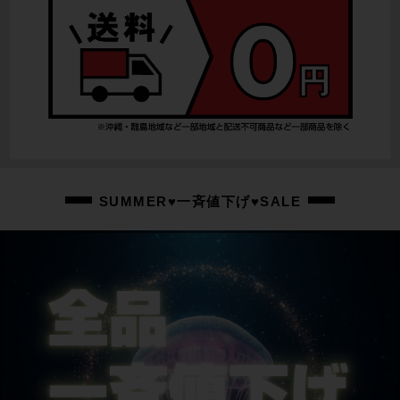
SUMMER♥一斉値下げ♥SALE