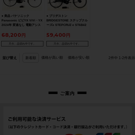
● 美品 パナソニック
● ブリヂストン
Panasonic ビビYX ViVi・YX
BRIDGESTONE ステップクル
2024年 変速なし 電動アシス
ーズe STEPCRUZ e ST6B42
ト自転車 26インチ Pファイン
2022年 ベルトドライブ 電動
68,200
59,400
ブルー ☆
アシスト自転車 26インチ クロ
ツヤケシ
只今、品切れ中です。
只今、品切れ中です。
価格が高い順
価格が安い順
並び替え
新着順
2
件中
1
-
2
件表示
ご案内