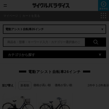
マイページ
｜
カートを見る
カテゴリから探す
電動アシスト自転車26インチ
価格が高い順
価格が安い順
並び替え
新着順
2
件中
1
-
2
件表示