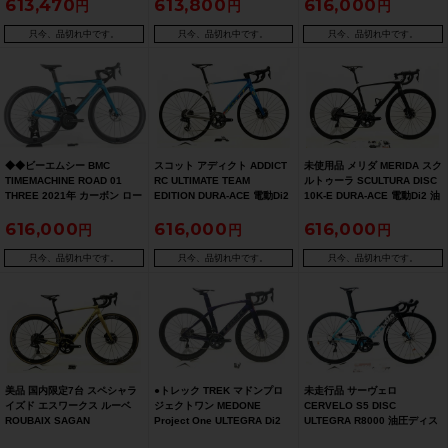
613,470
613,800
616,000
ーボンロードバイク 52 モルテ
ードバイク S ブルー
FORCE eTap AXS 12速（サ
ンマーブル
イクルパラダイス大阪より配
送）
只今、品切れ中です。
只今、品切れ中です。
只今、品切れ中です。
◆◆ビーエムシー BMC
スコット アディクト ADDICT
未使用品 メリダ MERIDA スク
TIMEMACHINE ROAD 01
RC ULTIMATE TEAM
ルトゥーラ SCULTURA DISC
THREE 2021年 カーボン ロー
EDITION DURA-ACE 電動Di2
10K-E DURA-ACE 電動Di2 油
ドバイク 47サイズ ULTEGRA
油圧DISC 2020年 カーボンロ
圧DISC 2020年 カーボンロー
616,000
616,000
616,000
Di2 R8050 11速 プーリーケー
ードバイク 54 ブルー/シルバ
ドバイク 50(S) BK/WT
ジカスタム（サイクルパラダ
ー
イス大阪より配送）
只今、品切れ中です。
只今、品切れ中です。
只今、品切れ中です。
美品 国内限定7台 スペシャラ
●トレック TREK マドンプロ
未走行品 サーヴェロ
イズド エスワークス ルーベ
ジェクトワン MEDONE
CERVELO S5 DISC
ROUBAIX SAGAN
Project One ULTEGRA Di2
ULTEGRA R8000 油圧ディス
COLLECTION DURA-ACE 電
2020 カーボンロードバイク
クブレーキ 2019年 カーボン