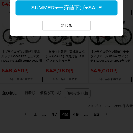
647,130
647,900
648,010
ULTEGRA R8170 2024年 カ
52サイズ ブラック/シルバー
ULTEGRA 電動Di2 2021年 カ
SUMMER♥一斉値下げ♥SALE
ーボンロードバイク 52サイズ
ーボンロードバイク 50サイズ
ブラック【期間限定 2026年1
グリーン 〇【期間限定 1/26
只今、品切れ中です。
只今、品切れ中です。
只今、品切れ中です。
月5日 午前10時迄】
午前10時迄】
閉じる
【プライスダウン開始】美品
【当サイト限定 完成車スペ
【プライスダウン開始】★★
ルック LOOK 785 ヒュエズ
シャルSALE】未走行品 メリ
ウィリエール Wilier フィラン
HUEZ RS 12速 DURA-ACE 電
ダ スクルトゥーラ
テ FILANTE SLR 2021年モデ
動Di2 2021年 カーボンロード
SCULTURA ENDURANCE
ル Di2 カーボン ロードバイク
648,450
648,780
649,000
バイク Sサイズ カメレオンマ
8000 12速 ULTEGRA 電動Di2
Sサイズ 2×12速 ブラック×レ
ットグロッシー【お買い得特
2023年 カーボンロードバイク
ッド（サイクルパラダイス山
価】
47(XS)サイズ ブルー ☆【期間
口より発送）【お買い得
只今、品切れ中です。
只今、品切れ中です。
只今、品切れ中です。
限定 10/26 午前10時迄】
SALE】
新着順
価格が高い順
並び替え
価格が安い順
3102
件中
2821
-
2880
件表示
1
…
47
48
49
…
52