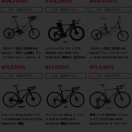
606,100
609,290
609,400
バイク 50サイズ レッド/ブラ
47サイズ ブラック【お買い得
ク 54サイズ ブラック【期間限
ック【期間限定 1/26 午前10
SALE】
定 2/26 午前10時迄】
只今、品切れ中です。
只今、品切れ中です。
只今、品切れ中です。
時迄】
【当サイト限定 完成車 BIG
●スペシャライズド シブ S-
【当サイト限定 完成車 BIG
SALE】●【希少 お城製】アレ
WORKS Shiv DISC LTD
SALE】アレックス モールト
ックスモールトン Jubilee ス
DURA-ACE 電動Di2 油圧DISC
ン ALEX MOULTON AM エス
ポルティーフ Sportive 分割式
2019年 TT トライアスロン カ
プリ ESPRIT ULTEGRA 6700
611,050
611,050
611,490
CAMPAGNOLO POTENZA 小
ーボン ロードバイク XSサイ
分割式フレーム 17インチ グレ
径車 20インチ レッド【期間限
ズ●
ー【期間限定 1/27 午前10時
定 9/26 午前10時迄】
迄】
只今、品切れ中です。
只今、品切れ中です。
只今、品切れ中です。
●トレック Project One ドマ
ウィリエール Wilier フィラン
◆◆メリダ MERIDA スクルト
ーネ DOMANE SLR OCLV700
テ SLR FILANTE SLR
ゥーラ SCULTURA 9000
DURA-ACE 電動
ULTEGRA 電動Di2/DURA-
2024年モデル カーボン ロー
Di2/ULTEGRA MIX 2020年 カ
ACE MIX 2021年 カーボンロ
ドバイク 48/Sサイズ SRAM