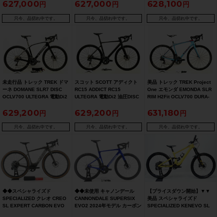
627,000
627,000
628,100
15.5/Sサイズ 12速 E-BIKE フ
ク 49サイズ ULTEGRA Di2
ルサス（サイクルパラダイス
R8050 11速（サイクルパラダ
大阪より配送）
イス大阪より配送）
只今、品切れ中です。
只今、品切れ中です。
只今、品切れ中です。
未走行品 トレック TREK ドマ
スコット SCOTT アディクト
美品 トレック TREK Project
ーネ DOMANE SLR7 DISC
RC15 ADDICT RC15
One エモンダ EMONDA SLR
OCLV700 ULTEGRA 電動Di2
ULTEGRA 電動Di2 油圧DISC
RIM H2Fit OCLV700 DURA-
2020年 カーボンロードバイク
2021年モデル カーボンロード
ACE 電動Di2 2018~2019年頃
629,200
629,200
631,180
52サイズ ブラック/シルバー
バイク M(54)サイズ ブラック
カーボンロードバイク 52
只今、品切れ中です。
只今、品切れ中です。
只今、品切れ中です。
◆◆スペシャライズド
◆◆未使用 キャノンデール
【プライスダウン開始】▼▼
SPECIALIZED クレオ CREO
CANNONDALE SUPERSIX
美品 スペシャライズド
SL EXPERT CARBON EVO
EVO2 2024年モデル カーボン
SPECIALIZED KENEVO SL
2022年モデル カーボン E-
ロードバイク 51サイズ
EXPERT CARBON 29 2022