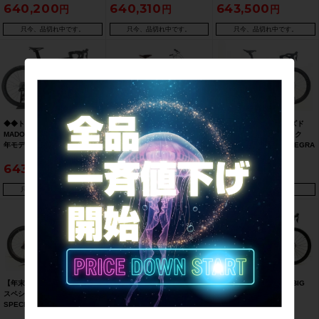
640,200
640,310
643,500
ク 52サイズ 11速（サイクル
電動Di2 油圧DISC 2023年 カ
バイク Mサイズ ブラック
パラダイス大阪より配送）
ーボンロードバイク 52サイズ
ブラック【期間限定 6/26 午前
只今、品切れ中です。
只今、品切れ中です。
只今、品切れ中です。
10時迄】
◆◆トレック TREK マドン
【当サイト限定 完成車 BIG
未走行品 スペシャライズド
MADONE SLR7 GEN6 2022
SALE】●美品 リヴェンデル
SPECIALIZED ターマック
年モデル カーボン ロードバイ
RIVENDELL ジョー アパルー
TARMAC SL7 PRO ULTEGRA
ク 54サイズ SHIMANO
サ JOE APPALOOSA クロモ
Di2 R8070 2021 カーボンロ
643,500
645,810
646,910
DURA-ACE Di2 R9250 12速
リ ジェネラルバイク 54サイズ
ードバイク 54Size ネイビー
カスタム（サイクルパラダイ
セルジオグリーン 【期間限定
☆
ス大阪より配送）
5/26 午前10時迄】
只今、品切れ中です。
只今、品切れ中です。
只今、品切れ中です。
【年末年始スーパーセール】
超美品 トレック TREK ドマー
【当サイト限定 完成車 BIG
スペシャライズド
ネ DOMANE SLR7 DISC
SALE】●美品 トレック
SPECIALIZED ターマック
OCLV700 ULTEGRA 電動Di2
Project One エモンダ
TARMAC SL8 SHIMANO
2020年 カーボンロードバイク
EMONDA SLR OCLV800