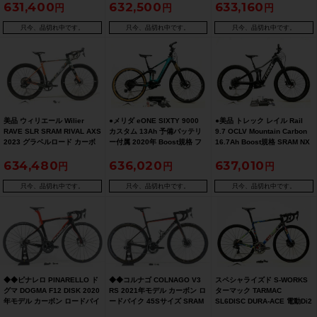
631,400
632,500
633,160
Bike 52サイズ GX EAGLE
SHIMANO ULTEGRA Di2
年 e-Bike e-MTB 電動アシス
AXS 12速 グラベル（サイク
R8150 2x12速（サイクルパラ
ト SRAM X01 EAGLE
ルパラダイス大阪より配送）
ダイス大阪より配送）
AXS（サイクルパラダイス福
只今、品切れ中です。
只今、品切れ中です。
只今、品切れ中です。
岡より配送）【お買い得
SALE】
美品 ウィリエール Wilier
●メリダ eONE SIXTY 9000
●美品 トレック レイル Rail
RAVE SLR SRAM RIVAL AXS
カスタム 13Ah 予備バッテリ
9.7 OCLV Mountain Carbon
2023 グラベルロード カーボ
ー付属 2020年 Boost規格 フ
16.7Ah Boost規格 SRAM NX
ンロードバイク Sサイズ カモ
スサス E-MTB E-BIKE 電動ア
Eagle 2021年 E-BIKE E-MTB
634,480
636,020
637,010
フラージュ
シスト自転車 42cm(XS)
電動アシスト Sサイズ
只今、品切れ中です。
只今、品切れ中です。
只今、品切れ中です。
◆◆ピナレロ PINARELLO ド
◆◆コルナゴ COLNAGO V3
スペシャライズド S-WORKS
グマ DOGMA F12 DISK 2020
RS 2021年モデル カーボン ロ
ターマック TARMAC
年モデル カーボン ロードバイ
ードバイク 45Sサイズ SRAM
SL6DISC DURA-ACE 電動Di2
ク 465サイズ SHIMANO
RED eTap AXS 12速（サイク
油圧DISC 2019年 カーボンロ