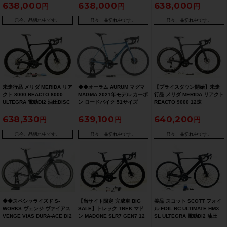
638,000
638,000
638,000
ULTEGRA Di2 R8050 11速
ルパラダイス大阪より配送）
ードバイク 54サイズ WCカラ
（サイクルパラダイス大阪よ
ー
り配送）
只今、品切れ中です。
只今、品切れ中です。
只今、品切れ中です。
未走行品 メリダ MERIDA リア
◆◆オーラム AURUM マグマ
【プライスダウン開始】未走
クト 8000 REACTO 8000
MAGMA 2021年モデル カーボ
行品 メリダ MERIDA リアクト
ULTEGRA 電動Di2 油圧DISC
ン ロードバイク 51サイズ
REACTO 9000 12速
2021年 カーボンロードバイク
SHIMANO DURA-ACE Di2
ULTEGRA 電動Di2 油圧DISC
638,330
639,100
640,200
52(S)サイズ ブラック
R9150 11速 プーリーカスタム
2025年 カーボンロードバイク
（サイクルパラダイス大阪よ
XSサイズ クールグレー
り配送）
☆【お買い得SALE】
只今、品切れ中です。
只今、品切れ中です。
只今、品切れ中です。
◆◆スペシャライズド S-
【当サイト限定 完成車 BIG
美品 スコット SCOTT フォイ
WORKS ヴェンジ ヴァイアス
SALE】トレック TREK マド
ル FOIL RC ULTIMATE HMX
VENGE VIAS DURA-ACE Di2
ン MADONE SLR7 GEN7 12
SL ULTEGRA 電動Di2 油圧
2016年 カーボン ロードバイ
速 ULTEGRA/DURA-ACE MIX
DISC 2023年 カーボンロード