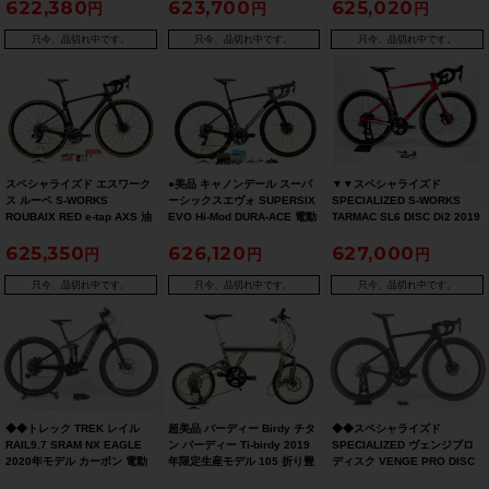
622,380
623,700
625,020
2025年 E-BIKE 電動アシスト
バイク 52サイズ BK
ンロードバイク 50(S) BK/WT
自転車 56size
CypressMetallic/BlackLiqui
只今、品切れ中です。
只今、品切れ中です。
只今、品切れ中です。
dMetal【期間限定 7/28 午前
10時迄】
スペシャライズド エスワーク
●美品 キャノンデール スーパ
▼▼スペシャライズド
ス ルーベ S-WORKS
ーシックスエヴォ SUPERSIX
SPECIALIZED S-WORKS
ROUBAIX RED e-tap AXS 油
EVO Hi-Mod DURA-ACE 電動
TARMAC SL6 DISC Di2 2019
圧DISC 2020年モデル カーボ
Di2 油圧DISC 2020年 カーボ
年 カーボン ロードバイク 52
625,350
626,120
627,000
ンロードバイク 49サイズ ブラ
ンロードバイク 48サイズ
サイズ 2×11速 レッド（サイ
ック
クルパラダイス福岡より配
送）
只今、品切れ中です。
只今、品切れ中です。
只今、品切れ中です。
◆◆トレック TREK レイル
超美品 バーディー Birdy チタ
◆◆スペシャライズド
RAIL9.7 SRAM NX EAGLE
ン バーディー Ti-birdy 2019
SPECIALIZED ヴェンジプロ
2020年モデル カーボン 電動
年限定生産モデル 105 折り畳
ディスク VENGE PRO DISC
マウンテンバイク e-MTB
み自転車 18インチ チタン
2020年 カーボン ロードバイ