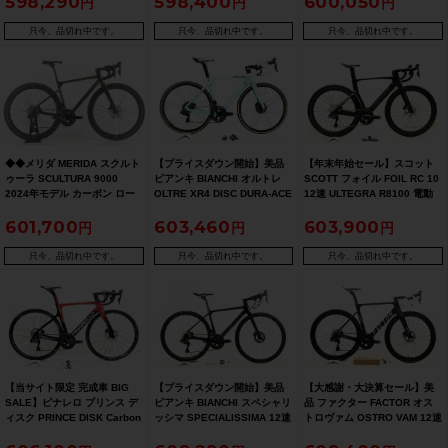
598,290
598,400
600,050
ワイト
只今、品切れ中です。
只今、品切れ中です。
只今、品切れ中です。
◆◆メリダ MERIDA スクルト
【プライスダウン開始】美品
【年末年始セール】スコット
ゥーラ SCULTURA 9000
ビアンキ BIANCHI オルトレ
SCOTT フォイル FOIL RC 10
2024年モデル カーボン ロー
OLTRE XR4 DISC DURA-ACE
12速 ULTEGRA R8100 電動
ドバイク XXSサイズ
電動Di2 油圧DISCブレーキ
Di2 油圧DISC 2023年 カーボ
601,700
603,460
603,900
SHIMANO 105 Di2 R7150 12
2019年 カーボンロードバイク
ンロードバイク Sサイズ ブラ
速（サイクルパラダイス大阪
53サイズ チェレステ【お買い
ック【期間限定 2025年1月6
より配送）
得SALE】
日 午前10時迄】
只今、品切れ中です。
只今、品切れ中です。
只今、品切れ中です。
【当サイト限定 完成車 BIG
【プライスダウン開始】美品
【大感謝・大決算セール】美
SALE】ピナレロ プリンス デ
ビアンキ BIANCHI スペシャリ
品 ファクター FACTOR オス
ィスク PRINCE DISK Carbon
ッシマ SPECIALISSIMA 12速
トロヴァム OSTRO VAM 12速
T700 12K 12速ULTEGRA 電
ULTEGRA Di2 油圧DISC
ULTEGRA 電動Di2 油圧DISC
動Di2 2020年 カーボンロード
2022年 カーボンロードバイク
2023年頃 カーボンロードバイ