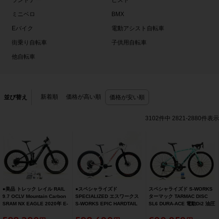
ランドナー
ピスト
ミニベロ
BMX
Eバイク
電動アシスト自転車
街乗り自転車
子供用自転車
他自転車
新着順
価格が高い順
並び替え
価格が安い順
3102
件中
2821
-
2880
件表示
●美品 トレック レイル RAIL
●スペシャライズド
スペシャライズド S-WORKS
9.7 OCLV Mountain Carbon
SPECIALIZED エスワークス
ターマック TARMAC DISC
SRAM NX EAGLE 2020年 E-
S-WORKS EPIC HARDTAIL
SL6 DURA-ACE 電動Di2 油圧
BIKE E-MTB マウンテンバイ
AXS 2020年 29er カーボン
DISC 2019年 カーボンロード
ク Mサイズ グレー/ブラック
マウンテンバイク Sサイズ ホ
バイク 49サイズ グリーン