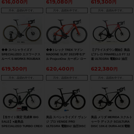
616,000
619,080
619,300
動Di2 油圧DISC 2018年 ロー
52サイズ マジョーラ
ロードバイク 48サイズ ブルー
ドバイク 52
只今、品切れ中です。
只今、品切れ中です。
只今、品切れ中です。
◆◆ スペシャライズド
◆◆トレック TREK マドン
【プライスダウン開始】美品
SPECIALIZED エスワークス
MADONE SLR7 2023年モデ
ピナレロ PINARELLO F7 12
ルーベ S-WORKS ROUBAIX
ル ProjectOne カーボン ロー
速 ULTEGRA 電動Di2 油圧
DA Di2 R9150 2020年モデル
ドバイク 52サイズ SHIMANO
DISC 2023年 カーボンロード
619,300
620,400
622,380
カーボン ロードバイク 52サイ
ULTEGRA Di2 R8150 12速
バイク 515サイズ レイザーレ
ズ 11速（サイクルパラダイス
（サイクルパラダイス大阪よ
ッド【お買い得SALE】
大阪より配送 ※店頭受取不
り配送）
只今、品切れ中です。
只今、品切れ中です。
只今、品切れ中です。
可）
【当サイト限定 完成車 BIG
美品 スペシャライズド ヴェン
美品 メリダ MERIDA スクルト
SALE】●超美品
ジ プロ VENGE PRO
ゥーラ ディスク SCULTURA
SPECIALIZED TURBO CREO
ULTEGRA 電動Di2 油圧DISC
DISC 10K-E DURA-ACE電動
2 COMP APEX eTap 油圧
2019年モデル カーボンロード
Di2 油圧DISC 2020年 カーボ