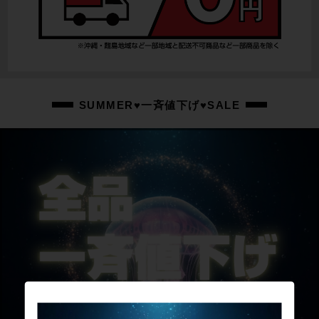
SUMMER♥一斉値下げ♥SALE