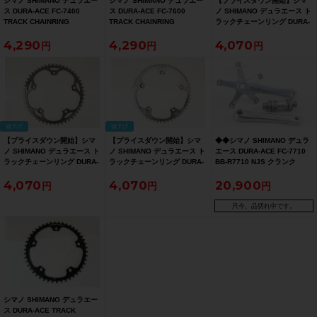
シマノ SHIMANO デュラエー
シマノ SHIMANO デュラエー
【プライスダウン開始】シマ
ス DURA-ACE FC-7400
ス DURA-ACE FC-7600
ノ SHIMANO デュラエース ト
TRACK CHAINRING
TRACK CHAINRING
ラックチェーンリング DURA-
51T/PCD144 〇
49T/PCD144 〇
ACE TRACK CHAINRING 50T
4,290
4,290
4,070
チェーンリング 〇【お買い得
SALE】
値下げ
値下げ
【プライスダウン開始】シマ
【プライスダウン開始】シマ
◆◆シマノ SHIMANO デュラ
ノ SHIMANO デュラエース ト
ノ SHIMANO デュラエース ト
エース DURA-ACE FC-7710
ラックチェーンリング DURA-
ラックチェーンリング DURA-
BB-R7710 NJS クランク
ACE TRACK CHAINRING 50T
ACE TRACK CHAINRING 50T
175mm BBセット（サイクル
4,070
4,070
20,900
チェーンリング 〇【お買い得
チェーンリング 〇【お買い得
パラダイス大阪より配送）
SALE】
SALE】
只今、品切れ中です。
シマノ SHIMANO デュラエー
ス DURA-ACE TRACK