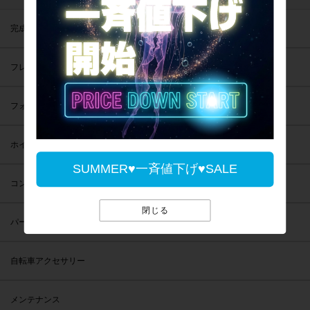
完成車
フレーム
フォーク
ホイール
SUMMER♥一斉値下げ♥SALE
コンポーネント
閉じる
パーツ
自転車アクセサリー
メンテナンス