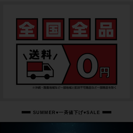
SUMMER♥一斉値下げ♥SALE