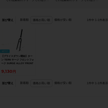
その他素材のフォークその他サイズ
その他素材のフォークその他サイズ2
新着順
価格が安い順
並び替え
価格が高い順
1
件中
1
-
1
件表示
値下げ
【プライスダウン開始】ター
ン TERN サージ フロントフォ
ーク SURGE ALLOY FRONT
FORK【お買い得SALE】
9,130
新着順
価格が安い順
並び替え
価格が高い順
1
件中
1
-
1
件表示