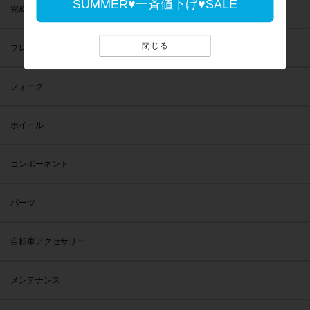
SUMMER♥一斉値下げ♥SALE
完成車
閉じる
フレーム
フォーク
ホイール
コンポーネント
パーツ
自転車アクセサリー
メンテナンス