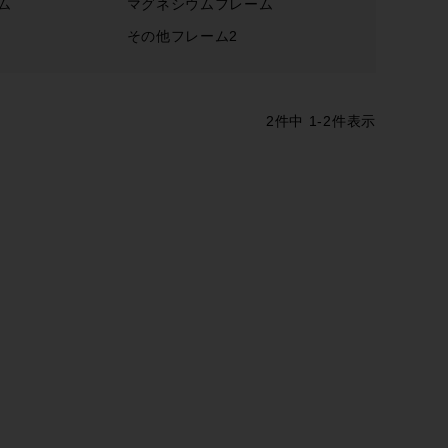
ム
マグネシウムフレーム
その他フレーム2
2
件中
1
-
2
件表示