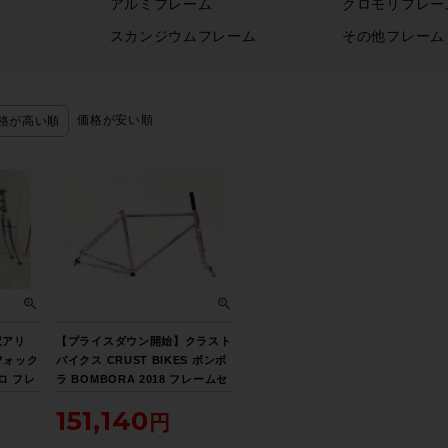
アルミフレーム
クロモリフレー
スカンジウムフレーム
その他フレーム
価格が安い順
格が高い順
訳アリ
【プライスダウン開始】クラスト
フォック
バイクス CRUST BIKES ボンボ
クロ フレ
ラ BOMBORA 2018 フレームセ
クロモリ
ット グラベル Sサイズ Pastel
151,140
Violet【お買い得SALE】