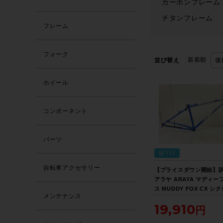
カーボンフレーム
チタンフレーム
フレーム
フォーク
新着順
並び替え
価
ホイール
コンポーネント
パーツ
値下げ
自転車アクセサリー
【プライスダウン開始】
アラヤ ARAYA マディー
ス MUDDY FOX CX シ
メンテナンス
ームセット 2000年以前 
19,910
ブルー【お買い得SALE】