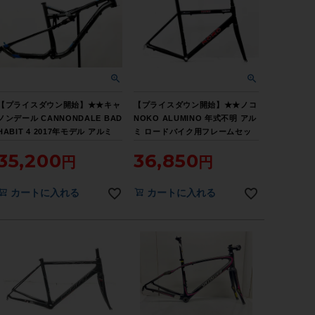
【プライスダウン開始】★★キャ
【プライスダウン開始】★★ノコ
ノンデール CANNONDALE BAD
NOKO ALUMINO 年式不明 アル
HABIT 4 2017年モデル アルミ
ミ ロードバイク用フレームセッ
マウンテンバイクバイク用フレー
ト サイズ不明 C-T640mm ブラ
35,200
36,850
ム Lサイズ （サイクルパラダイ
ック （サイクルパラダイス山口
ス山口より配送)【お買い得
より配送)【お買い得SALE】
SALE】
カートに入れる
カートに入れる