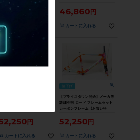
STREET BMX 20.8 フレームの
い得SALE】
46,420
46,860
み ED BLACK【お買い得
SALE】
カートに入れる
カートに入れる
値下げ
値下げ
【プライスダウン開始】詳細不明
【プライスダウン開始】メーカ等
TR TECNICO ロード フレームセ
詳細不明 ロード フレームセット
ット カーボンフレーム【お買い
カーボンフレーム【お買い得
得SALE】
SALE】
52,250
52,250
カートに入れる
カートに入れる