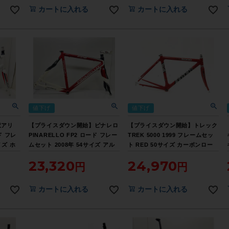
カートに入れる
カートに入れる
値下げ
値下げ
訳アリ
【プライスダウン開始】ピナレロ
【プライスダウン開始】トレック
ド フレ
PINARELLO FP2 ロード フレー
TREK 5000 1999 フレームセッ
イズ ホ
ムセット 2008年 54サイズ アル
ト RED 50サイズ カーボンロー
ミ/カーボン レッド【お買い得
ド【お買い得SALE】
23,320
24,970
SALE】
カートに入れる
カートに入れる