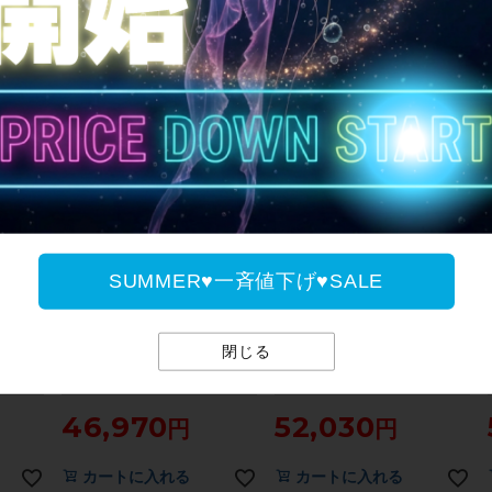
0サイズ
用フレームセット XSサイズ ブラ
ト 480サイズ ブラック（サイク
44,000
44,000
ダイス山
ック（サイクルパラダイス山口よ
ルパラダイス山口より配送)【お
り配送)【お買い得SALE】
買い得SALE】
カートに入れる
カートに入れる
SUMMER♥一斉値下げ♥SALE
値下げ
値下げ
訳アリ
【プライスダウン開始】訳アリ
【プライスダウン開始】ジャンク
閉じる
パーレコ
ケルビム CHERUBIM ロード フ
アンカー ANCHOR RS9S ロード
レームセット 年式不明 クロモリ
フレームセット 2021年 50サイズ
ド フレ
ブルー【お買い得SALE】
カーボン ブルー【お買い得
46,970
52,030
ッド【お
SALE】
カートに入れる
カートに入れる