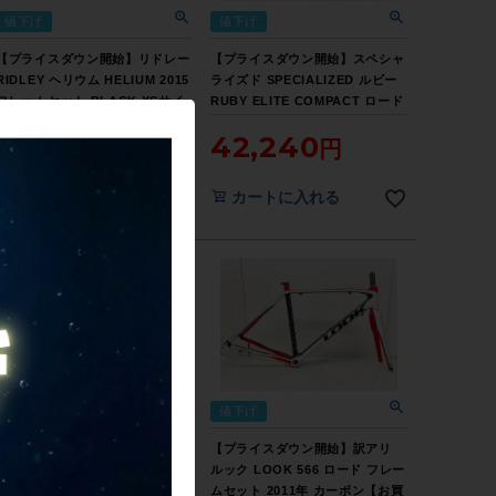
値下げ
値下げ
【プライスダウン開始】リドレー
【プライスダウン開始】スペシャ
RIDLEY ヘリウム HELIUM 2015
ライズド SPECIALIZED ルビー
フレームセット BLACK XSサイ
RUBY ELITE COMPACT ロード
ズ【お買い得SALE】
フレームセット 2011年 48サイズ
41,800
42,240
カーボン ブラック/ピンク【お買
い得SALE】
カートに入れる
カートに入れる
値下げ
値下げ
【プライスダウン開始】未使用品
【プライスダウン開始】訳アリ
ブルックリンマシンワークス
ルック LOOK 566 ロード フレー
BROOKLYN MACHINE WORKS
ムセット 2011年 カーボン【お買