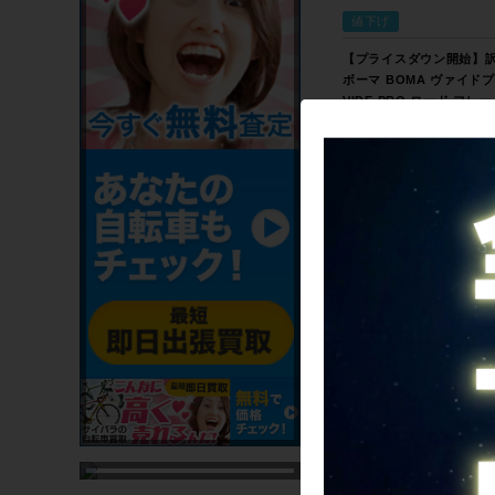
値下げ
【プライスダウン開始】
ボーマ BOMA ヴァイド
VIDE PRO ロード フレ
ト 2016年 Mサイズ カー
39,820
ラック【お買い得SALE】
カートに入れる
★★[難あり] ピナレロ
PINARELLO FP QUATT
2011年モデル カーボン 