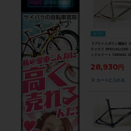
値下げ
【プライスダウン開始】
ライズド SPECIALIZED
ックエリート TARMAC EL
ロード フレームセット 20
28,930
52サイズ カーボン シル
買い得SALE】
カートに入れる