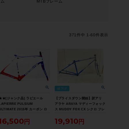
ーム
MTBフレーム
371
件中
1
-
60
件表示
値下げ
★★[ジャンク品] ラピエール
【プライスダウン開始】訳アリ
LAPIERRE PULSIUM
アラヤ ARAYA マディーフォック
ULTIMATE 2015年 カーボン ロ
ス MUDDY FOX CX シクロ フレ
ードバイク用フレームセット 52
ームセット 2000年以前 クロモリ
16,500
19,910
サイズ ホワイト（サイクルパラ
ブルー【お買い得SALE】
ダイス山口より配送)