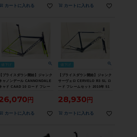
カートに入れる
カートに入れる
値下げ
値下げ
【プライスダウン開始】ジャンク
【プライスダウン開始】ジャンク
キャノンデール CANNONDALE
サーヴェロ CERVELO R3 SL ロ
キャド CAAD 10 ロード フレー
ード フレームセット 2010年 51
ムセット 2011年 48サイズ ブラ
サイズ カーボン ブラック/ホワイ
26,070
28,930
ック/グリーン【お買い得SALE】
ト【お買い得SALE】
カートに入れる
カートに入れる