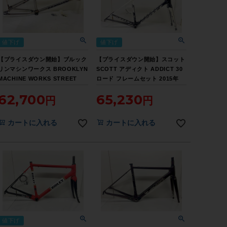
値下げ
値下げ
【プライスダウン開始】ブルック
【プライスダウン開始】スコット
リンマシンワークス BROOKLYN
SCOTT アディクト ADDICT 30
MACHINE WORKS STREET
ロード フレームセット 2015年
BMX 20.8 フレームのみ TRANS
XXS(47)サイズ ブラック/ホワイ
62,700
65,230
BLACK【お買い得SALE】
ト【お買い得SALE】
カートに入れる
カートに入れる
値下げ