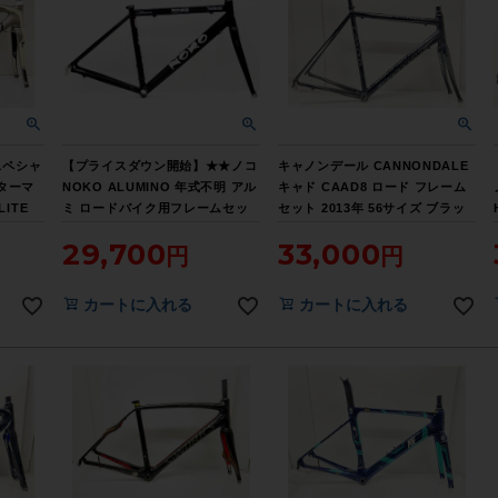
スペシャ
【プライスダウン開始】★★ノコ
キャノンデール CANNONDALE
 ターマ
NOKO ALUMINO 年式不明 アル
キャド CAAD8 ロード フレーム
ITE
ミ ロードバイク用フレームセッ
セット 2013年 56サイズ ブラッ
12年
ト サイズ不明 C-T460mm ブラ
ク
29,700
33,000
バー【お
ック （サイクルパラダイス山口
より配送)【お買い得SALE】
カートに入れる
カートに入れる