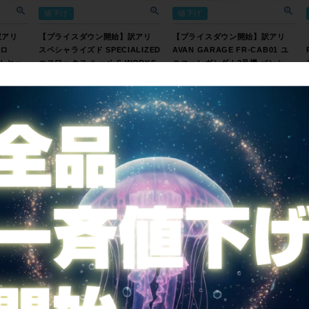
値下げ
値下げ
訳アリ
【プライスダウン開始】訳アリ
【プライスダウン開始】訳アリ
プロ
スペシャライズド SPECIALIZED
AVAN GARAGE FR-CAB01 ユ
ームセッ
エスワークス ルーベ S-WORKS
ニコーンガンダム2号機 バンシ
ボン ブ
ROUBAIX SL4 フレームセット
ィ・ノルン ロード フレームセッ
40,040
41,800
2013年 54サイズ カーボン ブラ
ト 2018年 500サイズ(M) カーボ
ック【お買い得SALE】
ン 【お買い得SALE】
カートに入れる
カートに入れる
【プライスダウン開始】★★クオ
【プライスダウン開始】★★ボー
RO
ータ KUOTA クノ K-UNO 2010
マ BOMA ラソア RASOR カーボ
ロードバ
年モデル カーボン ロードバイク
ン ロードバイク用フレームセッ