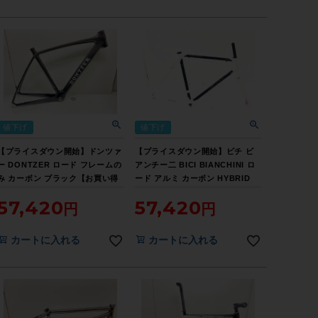
値下げ
値下げ
【プライスダウン開始】ドンツァ
【プライスダウン開始】ビチ ビ
ー DONTZER ロード フレームの
アンチー二 BICI BIANCHINI ロ
み カーボン ブラック【お買い得
ード アルミ カーボン HYBRID
SALE】
ROA フレームセット
57,420
57,420
NAVY/WHITE 56サイズ【お買い
得SALE】
カートに入れる
カートに入れる