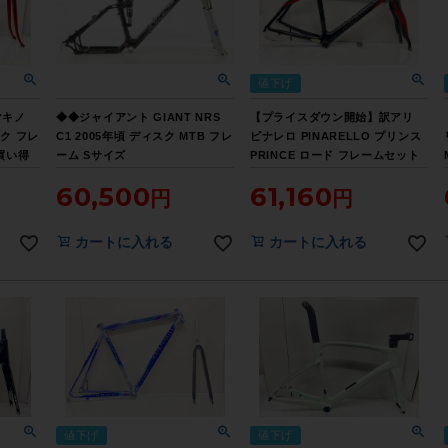
値下げ
マキノ
◆◆ジャイアント GIANT NRS
【プライスダウン開始】訳アリ
イク フレ
C1 2005年頃 ディスク MTB フレ
ピナレロ PINARELLO プリンス
買い得
ーム Sサイズ
PRINCE ロード フレームセット
QR100/135mm（サイクルパラダ
2009年頃 500サイズ カーボン ブ
60,500
61,160
イス大阪より配送）
ラック【お買い得SALE】
カートに入れる
カートに入れる
値下げ
値下げ