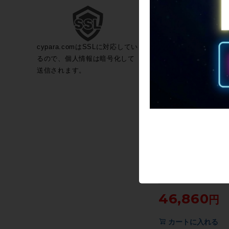
イク用フレームセット 50
44,000
WH×BK（サイクルパラ
口より配送)
カートに入れる
cypara.comはSSLに対応してい
るので、個人情報は暗号化して
送信されます。
値下げ
【プライスダウン開始】
三連勝 3RENSHO スー
ードエクスポート SUPER
RECORD EXPORT ロー
46,860
ームセット クロモリ レ
買い得SALE】
カートに入れる