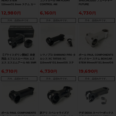
AERO STEM
コントロール AM FLIGHT
SPECIALIZED フューチャー
110mm/31.8mm ステム カー
CONTROL AM
FUTURE
ボン
50mm/0°/31.8mm/OS ステム
90mm/6°/31.8mm/OS ステム
12,980
6,160
4,730
只今、品切れ中です。
只今、品切れ中です。
只今、品切れ中です。
【プライスダウン開始】未使
シマノプロ SHIMANO PRO タ
ポール PAUL COMPONENTS
用品 エフエスエー FSA エヌ
ルシス XC TATSIS XC
ボックカー ステム BOXCAR
エス エスエムアール NS SMR
110mm/6°/31.8mm/OS ステ
STEM 90mm/0°/31.8mm/OS
80mm/6°/31.8mm/OS ステム
ム 〇
ステム
6,710
4,730
19,690
【お買い得SALE】
只今、品切れ中です。
只今、品切れ中です。
只今、品切れ中です。
ポール PAUL COMPONENTS
訳アリ スペシャライズド
デダ DEDA スーパーボックス