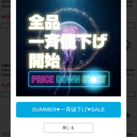
RITCHEY FORCE MT-52
NITTO スレッドステム
NITTO アヘッドステム UI-21
130mm/10°
RITCHEY FORCE MT-53
BX 90mm/31.8mm/OS ステ
25.4mm/22.2mm ステム
120mm/10°
ム【お買い得SALE】
4,510
5,060
3,740
25.4mm/22.2mm ステム【お
買い得SALE】
只今、品切れ中です。
只今、品切れ中です。
只今、品切れ中です。
日東 NITTO アヘッドステム
★★チャプター2 CHAPTER2
◆◆ボントレガー
UI-85 BX
アルミステム 80mm 7度
BONTRAGER XXX CARBON
100mm/26.0mm/OS ステム
31.8mm（サイクルパラダイ
STEM 90mm 31.8mm OS ス
ス山口より配送)
テム カーボン マウント付き
4,070
2,200
12,760
（サイクルパラダイス大阪よ
り配送）
只今、品切れ中です。
只今、品切れ中です。
只今、品切れ中です。
SUMMER♥一斉値下げ♥SALE
閉じる
【プライスダウン開始】未使
【プライスダウン開始】ボン
【プライスダウン開始】★★