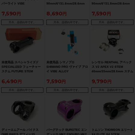
パーライト VIBE
90mm/6°/31.8mm/28.6mm
90mm/6°/31.8mm/28.6mm
SUPERLIGHT 70ｍ
ステム
ステム
7,590
8,690
7,590
ｍ/6°/31,8mm/28.6mm ステ
ム 〇
只今、品切れ中です。
只今、品切れ中です。
只今、品切れ中です。
未使用品 スペシャライズド
未使用品 シマノプロ
レンサル RENTHAL アペック
SPECIALIZED フューチャー
SHIMANO PRO ヴァイブ アロ
ス V2 APEX V2 STEM
ステム FUTURE STEM
イ VIBE ALLOY
40mm/35mm/28.6mm ステム
100mm/6°/31.8mm/28.6mm
100?/17°/31.8mm/31.8mm
6,490
7,590
9,790
ステム
ステム 〇
只今、品切れ中です。
只今、品切れ中です。
只今、品切れ中です。
ディーエムアール バイクス
バーグテック BURGTEC エン
トムソン THOMSON エリート
DMR BIKES デフィー35
デューロ MK2 ENDURO MK2
X4 ELITE X4 STEM