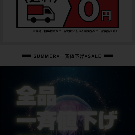
SUMMER♥一斉値下げ♥SALE