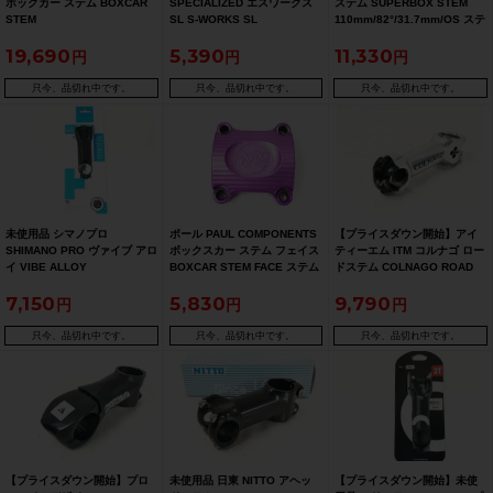
ボックカー ステム BOXCAR
SPECIALIZED エスワークス
ステム SUPERBOX STEM
STEM
SL S-WORKS SL
110mm/82°/31.7mm/OS ステ
110mm/7°/31.8mm/OS ステ
70mm/6°/31.8mm/OS ステム
ム
19,690
5,390
11,330
ム
只今、品切れ中です。
只今、品切れ中です。
只今、品切れ中です。
未使用品 シマノプロ
ポール PAUL COMPONENTS
【プライスダウン開始】アイ
SHIMANO PRO ヴァイブ アロ
ボックスカー ステム フェイス
ティーエム ITM コルナゴ ロー
イ VIBE ALLOY
BOXCAR STEM FACE ステム
ドステム COLNAGO ROAD
90mm/10°/31.8mm/OS ステ
STEM 100m/25.4mm/OS ス
7,150
5,830
9,790
ム 〇
テム【お買い得SALE】
只今、品切れ中です。
只今、品切れ中です。
只今、品切れ中です。
【プライスダウン開始】プロ
未使用品 日東 NITTO アヘッ
【プライスダウン開始】未使