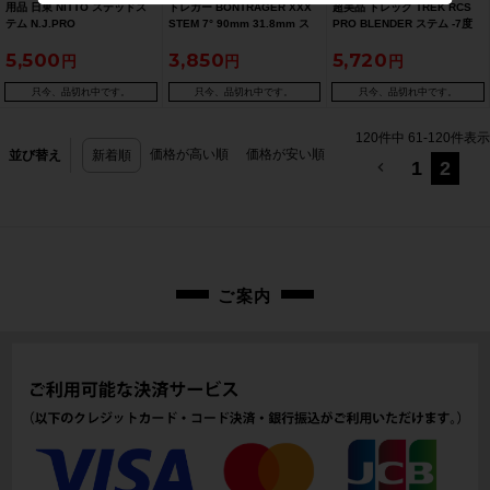
用品 日東 NITTO ステッドス
トレガー BONTRAGER XXX
超美品 トレック TREK RCS
テム N.J.PRO
STEM 7° 90mm 31.8mm ス
PRO BLENDER ステム -7度
85mm/25.4mm/1" ステム
テム カーボン【お買い得
90mm アルミ 31.8mm（サイ
5,500
3,850
5,720
【お買い得SALE】
SALE】
クルパラダイス山口より配送)
【お買い得SALE】
只今、品切れ中です。
只今、品切れ中です。
只今、品切れ中です。
120
件中
61
-
120
件表示
価格が高い順
価格が安い順
並び替え
新着順
1
2
ご案内