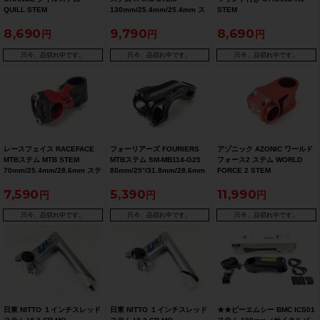
QUILL STEM
130mm/25.4mm/25.4mm ス
STEM
80mm/31.8mm/22.2mm ステ
テム
100mm/7°/31.8mm/28.6mm
8,690
9,790
8,690
ム
ステム
只今、品切れ中です。
只今、品切れ中です。
只今、品切れ中です。
レースフェイス RACEFACE
フォーリアーズ FOURIERS
アゾニック AZONIC ワールド
MTBステム MTB STEM
MTBステム SM-MB114-G25
フォース2 ステム WORLD
70mm/25.4mm/28.6mm ステ
80mm/25°/31.8mm/28.6mm
FORCE 2 STEM
ム
ステム
50mm/25.4mm/28.6mm ステ
7,590
5,390
11,990
ム
只今、品切れ中です。
只今、品切れ中です。
只今、品切れ中です。
日東 NITTO １インチスレッド
日東 NITTO １インチスレッド
★★ビーエムシー BMC ICS01