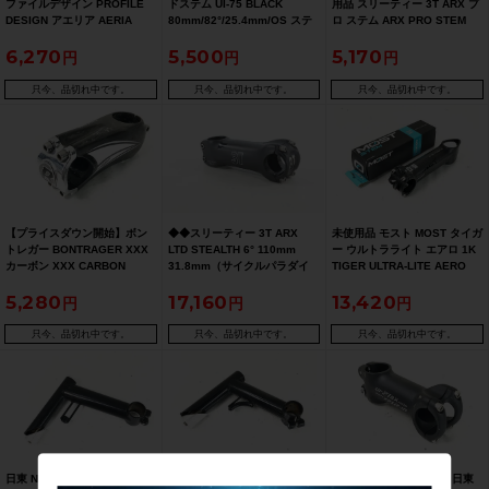
ファイルデザイン PROFILE
ドステム UI-75 BLACK
用品 スリーティー 3T ARX プ
DESIGN アエリア AERIA
80mm/82°/25.4mm/OS ステ
ロ ステム ARX PRO STEM
STEM
ム
100mm/6°/31.8mm/OS ステ
6,270
5,500
5,170
80mm/73°/31.8mm/OS ステ
ム【お買い得SALE】
ム【お買い得SALE】
只今、品切れ中です。
只今、品切れ中です。
只今、品切れ中です。
【プライスダウン開始】ボン
◆◆スリーティー 3T ARX
未使用品 モスト MOST タイガ
トレガー BONTRAGER XXX
LTD STEALTH 6° 110mm
ー ウルトラライト エアロ 1K
カーボン XXX CARBON
31.8mm（サイクルパラダイ
TIGER ULTRA-LITE AERO
80mm/7°/31.8mm/OS ステム
ス大阪より配送）
1K 130mm/8°/31.8mm/OS ス
5,280
17,160
13,420
カーボン【お買い得SALE】
テム
只今、品切れ中です。
只今、品切れ中です。
只今、品切れ中です。
日東 NITTO スレッドステム
【プライスダウン開始】日東
【プライスダウン開始】日東