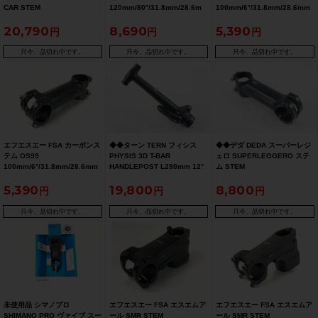
CAR STEM
120mm/80°/31.8mm/28.6m
100mm/6°/31.8mm/28.6mm
100mm/7°/31.8mm/28.6mm
m ステム
ステム カーボン
20,790
8,690
5,390
ステム
只今、品切れ中です。
只今、品切れ中です。
只今、品切れ中です。
エフエスエー FSA カーボンス
◆◆ターン TERN フィシス
◆◆デダ DEDA スーパーレジ
テム OS99
PHYSIS 3D T-BAR
ェロ SUPERLEGGERO ステ
100mm/6°/31.8mm/28.6mm
HANDLEPOST L290mm 12°
ム STEM
ステム カーボン
ハンドルポスト（サイクルパ
100mm/82°/31.7mm（サイク
5,390
19,800
8,800
ラダイス大阪より配送）
ルパラダイス大阪より配送）
只今、品切れ中です。
只今、品切れ中です。
只今、品切れ中です。
未使用品 シマノプロ
エフエスエー FSA エスエムア
エフエスエー FSA エスエムア
SHIMANO PRO ヴァイブ スー
ール SMR STEM
ール SMR STEM