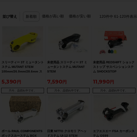
価格が高い順
価格が安い順
並び替え
新着順
120
件中
61
-
120
件表示
スリーティー 3T ミュータント
未使用品 スリーティー 3T ミ
未使用品 REDSHIFT ショック
ステム MUTANT STEM
ュータントステム MUTANT
ストップ サスペンションステ
100mm/26.0mm/28.6mm ス
STEM
ム SHOCKSTOP
テム
100mm/26.0mm/28.6mm(25.
SUSPENSION STEM
5,390
7,590
11,990
4mmシム付き) ステム
80mm/6°/31.8mm/28.6mm
只今、品切れ中です。
只今、品切れ中です。
只今、品切れ中です。
ポール PAUL COMPONENTS
日東 NITTO クロモリ アヘッ
エフエスエー FSA カーボンス
ボックスカーステム BOX
ドステム UI-12 STEM
テム OS99