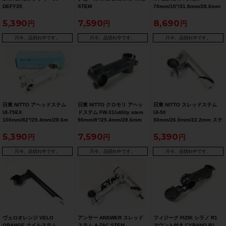
DEFY35
STEM
70mm/10°/31.8mm/28.6mm
35mm/31.8mm/28.6mm ステ
50mm/0°/35mm/28.6mm ス
ステム
5,390
7,590
8,690
ム
テム
只今、品切れ中です。
只今、品切れ中です。
只今、品切れ中です。
日東 NITTO アヘッドステム
日東 NITTO クロモリ アヘッ
日東 NITTO スレッドステム
UI-75EX
ドステム FW-31/utility stem
UI-50
100mm/82°/25.4mm/28.6m
90mm/8°/25.4mm/28.6mm
50mm/26.0mm/22.2mm ステ
m ステム
ステム
ム
5,390
7,590
5,390
只今、品切れ中です。
只今、品切れ中です。
只今、品切れ中です。
ヴェロオレンジ VELO
アンサー ANSWER スレッド
フィジーク FIZIK シラノ R1
ORANGE クイルステム
ステム A-TAC STEM
マウント付き CYRANO R1