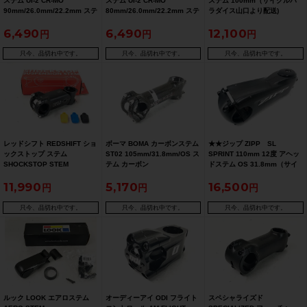
ステム UI-2 CR-MO
ステム UI-2 CR-MO
ステム 100mm（サイクルパ
90mm/26.0mm/22.2mm ステ
80mm/26.0mm/22.2mm ステ
ラダイス山口より配送)
ム
ム
6,490
6,490
12,100
只今、品切れ中です。
只今、品切れ中です。
只今、品切れ中です。
レッドシフト REDSHIFT ショ
ボーマ BOMA カーボンステム
★★ジップ ZIPP SL
ックストップ ステム
ST02 105mm/31.8mm/OS ス
SPRINT 110mm 12度 アヘッ
SHOCKSTOP STEM
テム カーボン
ドステム OS 31.8mm（サイ
90mm/6°/31.8mm/OS ステム
クルパラダイス山口より配送)
11,990
5,170
16,500
只今、品切れ中です。
只今、品切れ中です。
只今、品切れ中です。
ルック LOOK エアロステム
オーディーアイ ODI フライト
スペシャライズド