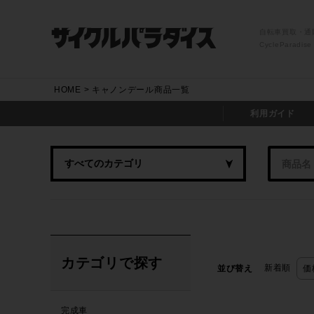
自転車買取・通
CycleParadise
HOME
キャノンデール商品一覧
利用ガイド
カテゴリで探す
新着順
並び替え
価
完成車