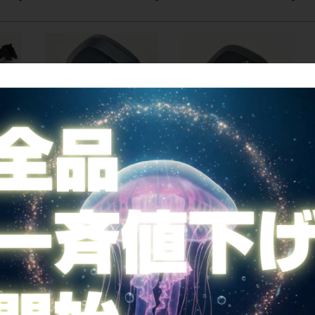
値下げ
値下げ
キャノン
【プライスダウン開始】キャノン
【プライスダウン開始】キャノン
 ホログラ
デール CANNONDALE GARMIN
デール CANNONDALE GARMIN
ホイールセンサー【お買い得
ホイールセンサー【お買い得
ALLOY
SALE】
SALE】
3,410
3,410
ALE】
カートに入れる
カートに入れる