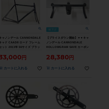
値下げ
キャノンデール CANNONDALE
【プライスダウン開始】▼▼キャ
キャド CAAD8 ロード フレーム
ノンデール CANNONDALE
セット 2013年 56サイズ ブラッ
HOLLOWGRAM SAVE カーボン
ク
ドロップハンドル 420mm ＆
33,000
28,380
KNOT ステム 100mm セット
（サイクルパラダイス福岡より配
送）【お買い得SALE】
カートに入れる
カートに入れる