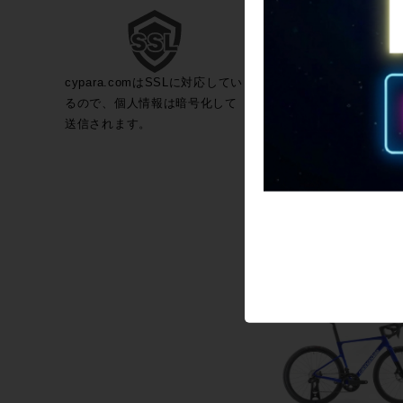
cypara.comはSSLに対応してい
るので、個人情報は暗号化して
◆◆未使用 キャノンデー
送信されます。
CANNONDALE SUPERS
EVO HI-MOD2 2024年
ーボン ロードバイク 51
803,000
SHIMANO ULTEGRA Di
（サイクルパラダイス大
送）
只今、品切れ中で
詳細を見る