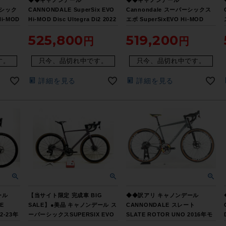
ーシック
CANNONDALE SuperSix EVO
Cannondale スーパーシックス
Hi-MOD
Hi-MOD Disc Ultegra Di2 2022
エボ SuperSixEVO Hi-MOD
050
年 カーボン ロードバイク 48サイ
DISC 2021年 カーボン ロードバ
525,800
519,200
58サイ
ズ SHIMANO R8150 2x12速（サ
イク 44サイズ R8000 11速
イス大
イクルパラダイス大阪より配送）
Rapha（サイクルパラダイス大阪
より配送）
す。
只今、品切れ中です。
只今、品切れ中です。
詳細を見る
詳細を見る
ール
【当サイト限定 完成車 BIG
◆◆訳アリ キャノンデール
E
SALE】●美品 キャノンデール ス
CANNONDALE スレート
22-23年
ーパーシックスSUPERSIX EVO
SLATE ROTOR UNO 2016年モ
1サイズ
DISC HI-MOD REDe-tapAXS
デル アルミ ロードバイク Lサイ