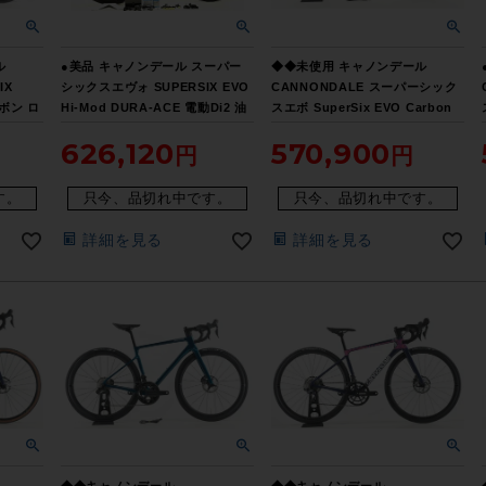
ル
●美品 キャノンデール スーパー
◆◆未使用 キャノンデール
IX
シックスエヴォ SUPERSIX EVO
CANNONDALE スーパーシック
ーボン ロ
Hi-Mod DURA-ACE 電動Di2 油
スエボ SuperSix EVO Carbon
MANO
圧DISC 2020年 カーボンロード
Disc Ultegra Di2 R8150 2023年
626,120
570,900
x12速
バイク 48サイズ
ロード 48サイズ 12速（サイクル
阪より配
パラダイス大阪より配送）
す。
只今、品切れ中です。
只今、品切れ中です。
詳細を見る
詳細を見る
◆◆キャノンデール
◆◆キャノンデール