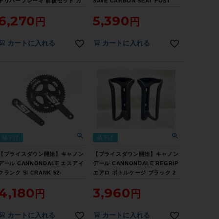
ャリパーブレーキ 前後セット カ
SAVE CARBON SEAT POST
ーボン（サイクルパラダイス山口
25,4mm/300mm シートポスト
6,270
5,390
より配送)【お買い得SALE】
カーボン
カートに入れる
カートに入れる
値下げ
値下げ
【プライスダウン開始】キャノン
【プライスダウン開始】キャノン
デール CANNONDALE エスアイ
デール CANNONDALE REGRIP
クランク Si CRANK 52-
エアロ ボトルケージ ブラック 2
36T/172.5mm クランクセット
個セット【お買い得SALE】
4,180
3,960
【お買い得SALE】
カートに入れる
カートに入れる