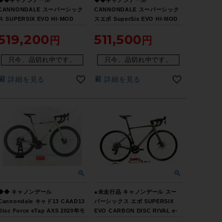
CANNONDALE スーパーシック
CANNONDALE スーパーシック
ス SUPERSIX EVO HI-MOD
スエボ SuperSix EVO HI-MOD
DISC DI2 ULTEGRA R8000
Disc ULTEGRA 2021年 カーボ
519,200
511,500
2020年 カーボン ロード 51サイ
ン ロードバイク 51サイズ 11速
ズ 11速（サイクルパラダイス大
（サイクルパラダイス大阪より配
阪より配送）
送）
只今、品切れ中です。
只今、品切れ中です。
詳細を見る
詳細を見る
◆◆ キャノンデール
●未走行品 キャノンデール スー
Cannondale キャド13 CAAD13
パーシックス エボ SUPERSIX
Disc Force eTap AXS 2020年モ
EVO CARBON DISC RIVAL e-
デル アルミ ロードバイク 51サイ
tap 2021年 カーボンロードバイ