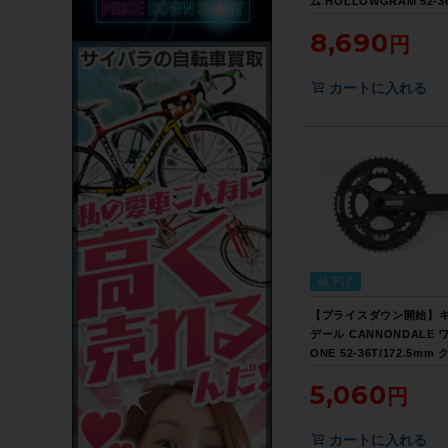
ム HOLLOWGRAM 52-3
172.5mm 30mm軸 ダ
8,690
ウント クランクキャップ
ランクセット【お買い得S
カートに入れる
値下げ
【プライスダウン開始】
デール CANNONDALE 
ONE 52-36T/172.5mm
セット【お買い得SALE】
5,060
カートに入れる