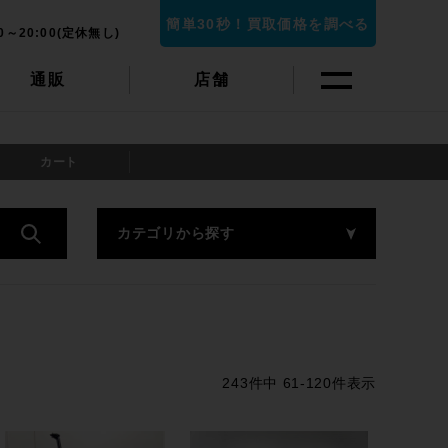
簡単30秒！買取価格を調べる
0～20:00(定休無し)
通販
店舗
カート
カテゴリから探す
243
件中
61
-
120
件表示