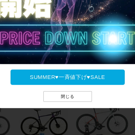
ル
◆◆キャノンデール
未走行品 キャノンデール シナプ
IX
CANNONDALE SUPERSIX
ス SYNAPSE CARBON LTD
モデル カ
EVO Leichtbau 2022年モデル
RLE GRX 電動Di2 2021年 カー
サイズ
カーボン ロードバイク 54サイズ
ボンロードバイク 51サイズ ガン
731,500
710,600
2 12速
SHIMANO DURA-ACE Di2
メタルグリーン ◇
阪より配
R9250 2x12速（サイクルパラダ
イス大阪より配送）
す。
只今、品切れ中です。
只今、品切れ中です。
SUMMER♥一斉値下げ♥SALE
詳細を見る
詳細を見る
閉じる