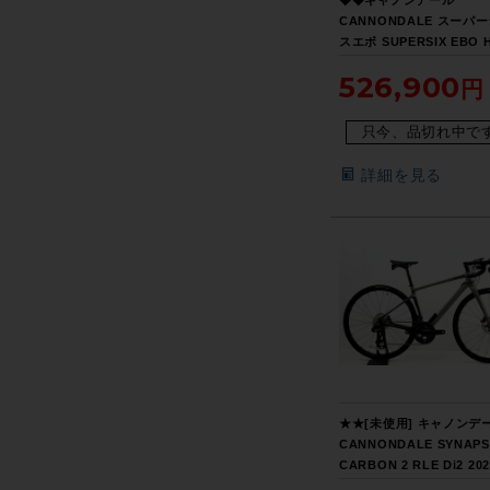
CANNONDALE スーパ
スエボ SUPERSIX EBO 
DISC ULTEGRA Di2 R8
526,900
2021年 カーボン ロード 
ズ 11速（サイクルパラダ
阪より配送）
只今、品切れ中で
詳細を見る
★★[未使用] キャノンデ
CANNONDALE SYNAPS
CARBON 2 RLE Di2 20
カーボン ロードバイク 5