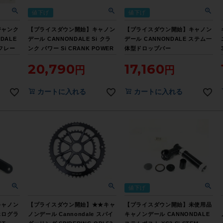
値下げ
値下げ
ジャンク
【プライスダウン開始】キャノン
【プライスダウン開始】キャノン
DALE
デール CANNONDALE Si クラ
デール CANNONDALE ステム一
 フレー
ンク パワー Si CRANK POWER
体型ドロップバー
ズ ブラ
52-36T/172.5mm クランクセッ
HOLLOWGRAM KNOT
20,790
17,160
ALE】
ト【お買い得SALE】
SYSTEM BAR STEM
430mm/110mm カーボン【お買
い得SALE】
カートに入れる
カートに入れる
値下げ
キャノン
【プライスダウン開始】★★キャ
【プライスダウン開始】未使用品
 ホログラ
ノンデール Cannondale スパイ
キャノンデール CANNONDALE