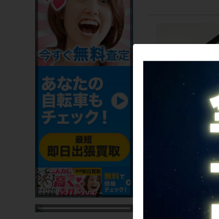
値下げ
【プライスダウン開始】
デール CANNONDALE
ム ノット アルミ
HOLLOWGRAM KNOT 
3,520
シートポスト【お買い得S
カートに入れる