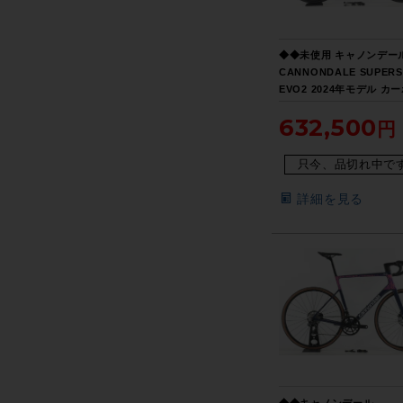
◆◆未使用 キャノンデー
CANNONDALE SUPERS
EVO2 2024年モデル カ
ードバイク 51サイズ SHI
632,500
ULTEGRA Di2 R8150 2
（サイクルパラダイス大
送）
只今、品切れ中で
詳細を見る
◆◆キャノンデール