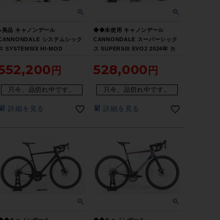
●美品 キャノンデール
◆◆未使用 キャノンデール
CANNONDALE システムシック
CANNONDALE スーパーシック
ス SYSTEMSIX HI-MOD
ス SUPERSIX EVO2 2024年 カ
ULTEGRA電動Di2 油圧DISC
ーボン ロードバイク 48サイズ
552,200
528,000
2019年 カーボンロードバイク 51
SHIMANO ULTEGRA Di2 12速
サイズ
（サイクルパラダイス大阪より配
送）
只今、品切れ中です。
只今、品切れ中です。
詳細を見る
詳細を見る
◆◆キャノンデール
◆◆キャノンデール