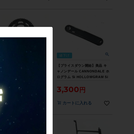
値下げ
値下げ
【プライスダウン開始】キャノン
【プライスダウン開始】美品 キ
デール CANNONDALE エスアイ
ャノンデール CANNONDALE ホ
クランク Si CRANKS 52-
ログラム Si HOLLOWGRAM Si
36T/170mm クランクセット【お
175mm クランクアーム左のみ
3,300
3,300
買い得SALE】
【お買い得SALE】
カートに入れる
カートに入れる