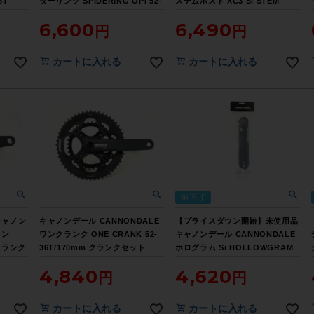
6T
ダーリング SPIDERING OPI 52-
ステムポスト XC3 Si STEM
イレクトマ
36T 8アーム（サイクルパラダイ
90mm/31.8mm ステム【お買い
6,600
6,490
欠品 ク
ス山口より配送)【お買い得
得SALE】
ALE】
SALE】
カートに入れる
カートに入れる
値下げ
キャノン
キャノンデール CANNONDALE
【プライスダウン開始】未使用品
ワン
ワンクランク ONE CRANK 52-
キャノンデール CANNONDALE
 クランク
36T/170mm クランクセット
ホログラム Si HOLLOWGRAM
Si 175mm クランクアーム左のみ
4,840
4,620
【お買い得SALE】
カートに入れる
カートに入れる