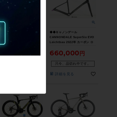
●キャノンデール
◆◆キャノンデール
CANNONDALE SUPERSIX
CANNONDALE SuperSix EVO
EVO DISC HI-MOD DURA-ACE
Leichtbau 2022年 カーボン ロ
Di2 12速 油圧DISC 2021年 カー
ードバイク フレーム 51サイズ
694,100
660,000
ボンロードバイク 48サイズ ネイ
12x100/142mm 700C（サイクル
ビー
パラダイス大阪より配送）
只今、品切れ中です。
只今、品切れ中です。
詳細を見る
詳細を見る