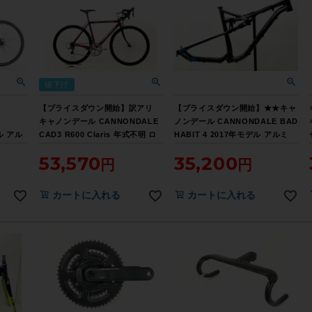
値下げ
【プライスダウン開始】訳アリ
【プライスダウン開始】★★キャ
キャノンデール CANNONDALE
ノンデール CANNONDALE BAD
デル アル
CAD3 R600 Claris 年式不明 ロ
HABIT 4 2017年モデル アルミ
ズ
ードバイク 50サイズ レッド【お
マウンテンバイクバイク用フレー
53,570
35,200
クルパラ
買い得SALE】
ム Lサイズ （サイクルパラダイ
ス山口より配送)【お買い得
SALE】
カートに入れる
カートに入れる