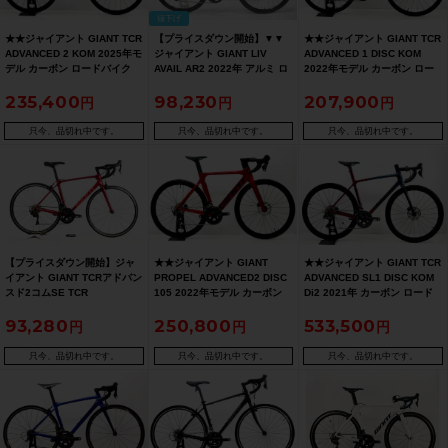
値下げ
★★ジャイアント GIANT TCR
【プライスダウン開始】▼▼
★★ジャイアント GIANT TCR
ADVANCED 2 KOM 2025年モ
ジャイアント GIANT LIV
ADVANCED 1 DISC KOM
デル カーボン ロードバイク
AVAIL AR2 2022年 アルミ ロ
2022年モデル カーボン ロー
MLサイズ 2×12速 イリュージ
ードバイク XXSサイズ 2×10
ドバイク Mサイズ 2×11速 ブ
235,400
98,230
207,900
ョンホワイト（サイクルパラ
速 女性向け マリーゴールドオ
ラッククロム（サイクルパラ
ダイス山口より配送)
ーシャン【お買い得SALE】
ダイス山口より発送）
只今、品切れ中です。
只今、品切れ中です。
只今、品切れ中です。
【プライスダウン開始】ジャ
★★ジャイアント GIANT
★★ジャイアント GIANT TCR
イアント GIANT TCRアドバン
PROPEL ADVANCED2 DISC
ADVANCED SL1 DISC KOM
スド2コムSE TCR
105 2022年モデル カーボン
Di2 2021年 カーボン ロード
ADVANCED 2 KOM SE 105
ロードバイク Sサイズ 2×11速
バイク M 2×11速 コズモネイ
93,280
250,800
533,500
2020年 カーボンロードバイク
グレナデン（サイクルパラダ
ビー/レッド（サイクルパラダ
Mサイズ レッド【お買い得
イス山口より配送)
イス山口より配送)
SALE】
只今、品切れ中です。
只今、品切れ中です。
只今、品切れ中です。