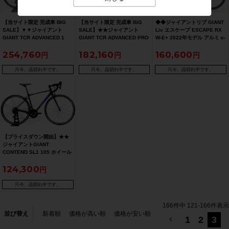
【当サイト限定 完成車 BIG
【当サイト限定 完成車 BIG
◆◆ジャイアントリブ GIANT
SALE】▼▼ジャイアント
SALE】★★ジャイアント
Liv エスケープ ESCAPE RX
GIANT TCR ADVANCED 1
GIANT TCR ADVANCED PRO
W-E+ 2022年モデル アルミ e-
KOM 105 R7170 Di2 2025年
1 ULTEGRA 2017年モデル カ
クロスバイク XXSサイズ
254,760
182,160
160,600
カーボン ロードバイク S(445)
ーボン ロードバイク XSサイ
SHIMANO ALIVIO M3100
サイズ 2×12速（サイクルパラ
ズ 2×11速 ブラック（サイク
1x9速（サイクルパラダイス大
ダイス福岡より配送）【期間
ルパラダイス山口より発送）
阪より配送）
只今、品切れ中です。
只今、品切れ中です。
只今、品切れ中です。
限定 10/27 午前10時迄】
【期間限定 11/28 午前10時
迄】
【プライスダウン開始】★★
ジャイアントGIANT
CONTEND SL1 105 ホイール
カスタム 2021年モデル アル
124,300
ミ ロードバイク Sサイズ
2×11速 ブラック（サイクルパ
ラダイス山口より配送)【お買
只今、品切れ中です。
い得SALE】
166
件中
121
-
166
件表示
並び替え
新着順
価格が高い順
価格が安い順
1
2
3