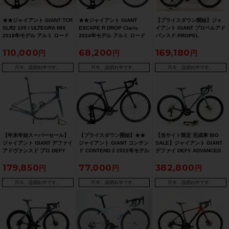
★★ジャイアント GIANT TCR
★★ジャイアント GIANT
【プライスダウン開始】ジャ
SLR2 105 / ULTEGRA MIX
ESCAPE R DROP Claris
イアント GIANT プロペルアド
2018年モデル アルミ ロード
2024年モデル アルミ ロード
バンスド PROPEL
バイク 445(S)サイズ 2×11速
バイク Sサイズ 2×8速 ブラッ
ADVANCED 1 SE ULTEGRA
110,000
68,200
169,180
ブルー（サイクルパラダイス
ク ドロップハンドル（サイク
2020年 カーボンロードバイク
山口より配送)
ルパラダイス山口より配送)
Sサイズ ホワイト【お買い得
SALE】
只今、品切れ中です。
只今、品切れ中です。
只今、品切れ中です。
【年末年始スーパーセール】
【プライスダウン開始】★★
【当サイト限定 完成車 BIG
ジャイアント GIANT デファイ
ジャイアント GIANT コンテン
SALE】ジャイアント GIANT
アドヴァンスド プロ DEFY
ド CONTEND 2 2022年モデル
デファイ DEFY ADVANCED
ADVANCED PRO 0 2025 フ
アルミ ロードバイク Mサイズ
PRO 1 ULTEGRA R8100 電動
179,850
77,000
382,800
レームセット インターステラ
2×8速 コールドアイアン（サ
Di2 油圧DISC 2022年 カーボ
Sサイズ【期間限定 2026年1
イクルパラダイス山口より配
ンロードバイク XSサイズ シ
月5日 午前10時迄】
送)【お買い得SALE】
ルバー【期間限定 11/26 午前
只今、品切れ中です。
只今、品切れ中です。
只今、品切れ中です。
10時迄】