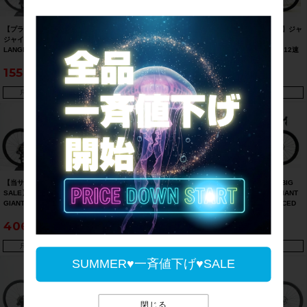
【プライスダウン開始】▼▼
【当サイト限定 完成車 BIG
【大感謝・大決算SALE】ジャ
ジャイアント GIANT LIV
SALE】ジャイアント GIANT
イアント GIANT TCR
LANGMA ADVANCED 2 105
TCR ADVANCED 2 DISC
ADVANCED PRO DISC 12速
DISC 2021年 カーボン ロード
KOM ULTEGRA 105 MIX 12
ULTEGRA R8100 電動Di2 油
155,870
312,730
403,700
バイク XXSサイズ 2×11速 女
速 Di2 2022年 カーボンロー
圧DISC 2023年 カーボンロー
性向け（サイクルパラダイス
ドバイク Mサイズ ブラック
ドバイク Mサイズ ネイビー
福岡より配送）【お買い得
【期間限定 10/27 午前10時
【期間限定 2/26 午前10時
只今、品切れ中です。
只今、品切れ中です。
只今、品切れ中です。
SALE】
迄】
迄】
【当サイト限定 完成車 BIG
【当サイト限定 完成車 BIG
【当サイト限定 完成車 BIG
SALE】▼▼ジャイアント
SALE】ジャイアントリブ
SALE】ジャイアント GIANT
GIANT TCR ADVANCED PRO
GIANT LIV スライヴ2
デファイ DEFY ADVANCED
DURA-ACE/ULTEGRA Di2
THRIVE 2 SORA 女性向け
PRO 1 12速 ULTEGRA 電動
406,890
40,040
468,490
2025年 カーボン ロードバイ
2016年 クロスバイク Sサイズ
Di2 油圧DISC 2022年 カーボ
ク MLサイズ 2×11速 カスタム
ブルー 【期間限定 7/27 午前
ンロードバイク Sサイズ ブル
【期間限定 4/27 午前10時
10時迄】
ー【期間限定 9/26 午前10時
只今、品切れ中です。
只今、品切れ中です。
只今、品切れ中です。
迄】
迄】
SUMMER♥一斉値下げ♥SALE
閉じる