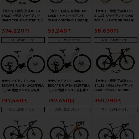
【当サイト限定 完成車 BIG
【当サイト限定 完成車 BIG
【当サイト限定 完成車 BIG
SALE】●美品 ジャイアント
SALE】▼▼ジャイアント
SALE】ジャイアント GIANT
GIANT TCR ADVANCED SL1
GIANT CONTEND 1 2023年
TCR ALLIANCE SE 2009年
DISC 12速 ULTEGRA 電動Di2
アルミ ロードバイク XSサイ
カーボンロードバイク 50サイ
374,220
53,240
58,630
油圧DISC 2023年 カーボンロ
ズ 2×9速 SORA【期間限定
ズ ブラック【期間限定 5/26
ードバイク MLサイズ エアグ
6/29 午前10時迄】
午前10時迄】
ロウ【期間限定 5/26 午前10
只今、品切れ中です。
只今、品切れ中です。
只今、品切れ中です。
時迄】
★★ジャイアント GIANT
★★ジャイアント GIANT
【当サイト限定 完成車 BIG
ESCAPE R W E+ 2025年購入
ESCAPE R W E+ 2025年購入
SALE】●美品 ジャイアント
モデル 電動アシスト自転車 E
モデル 電動アシスト自転車 E
GIANT プロペル PROPEL
バイク XXSサイズ 1×9速 ユニ
バイク XXSサイズ 1×9速 ユニ
ADVANCED PRO 1 DISC
197,450
197,450
350,790
コーンホワイト（サイクルパ
コーンホワイト（サイクルパ
ULTEGRA R8020 油圧 2021
ラダイス山口より配送)
ラダイス山口より発送）
年 カーボンロードバイク Sサ
イズ ブラック【期間限定 5/26
只今、品切れ中です。
只今、品切れ中です。
只今、品切れ中です。
午前10時迄】