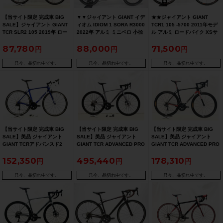
【当サイト限定 完成車 BIG
▼▼ジャイアント GIANT イデ
★★ジャイアント GIANT
SALE】ジャイアント GIANT
ィオム IDIOM 1 SORA R3000
TCR1 105 -5700 2011年モデ
TCR SLR2 105 2019年 ロー
2022年 アルミ ミニベロ 小径
ル アルミ ロードバイク XSサ
ドバイク Sサイズ ブラック/レ
車 M(420)サイズ 2×9速（サイ
イズ 2×10速 ブラック×ブルー
87,780
88,000
71,500
ッド【期間限定 5/26 午前10
クルパラダイス福岡より配
（サイクルパラダイス山口よ
時迄】
送）
り配送)
只今、品切れ中です。
只今、品切れ中です。
只今、品切れ中です。
【当サイト限定 完成車 BIG
【当サイト限定 完成車 BIG
【当サイト限定 完成車 BIG
SALE】美品 ジャイアント
SALE】美品 ジャイアント
SALE】美品 ジャイアント
GIANT TCRアドバンスド2
GIANT TCR ADVANCED PRO
GIANT TCR ADVANCED PRO
TCR ADVANCED 2 ULTEGRA
0 12速 ULTEGRA 電動Di2 油
TEAM SHIMANO ULTEGRA
152,350
495,440
178,310
電動Di2 2017年 カーボンロー
圧DISC 2025年 カーボンロー
R8000 2019年 カーボンロー
ドバイク 470サイズ ブルー/ホ
ドバイク XSサイズ グレー
ドバイク Mサイズ チームレプ
ワイト【期間限定 11/28 午前
【期間限定 3/26 午前10時
リカ【期間限定 11/28 午前10
只今、品切れ中です。
只今、品切れ中です。
只今、品切れ中です。
10時迄】
迄】
時迄】