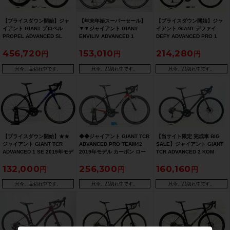
【プライスダウン開始】ジャ
【年末年始スーパーセール】
【プライスダウン開始】ジャ
イアント GIANT プロペル
▼▼ジャイアント GIANT
イアント GIANT デファイ
PROPEL ADVANCED SL
ENVILIV ADVANCED 1
DEFY ADVANCED PRO 1
DISC SE DURA-ACE 電動Di2
ULTEGRA 2019年 カーボン
ULTEGRA 電動Di2 油圧DISC
456,720
153,010
214,280
油圧DISC 2019年 カーボンロ
ロードバイク XXS(430)サイズ
2020年 カーボンロードバイク
ードバイク Sサイズ ネイビー
2×11速 女性向け【期間限定
XSサイズ レッド/ブラック
【お買い得SALE】
2026年1月5日 午前10時迄】
【お買い得SALE】
只今、品切れ中です。
只今、品切れ中です。
只今、品切れ中です。
【プライスダウン開始】★★
◆◆ジャイアント GIANT TCR
【当サイト限定 完成車 BIG
ジャイアント GIANT TCR
ADVANCED PRO TEAM42
SALE】ジャイアント GIANT
ADVANCED 1 SE 2019年モデ
2019年モデル カーボン ロー
TCR ADVANCED 2 KOM
ル カーボン ロードバイク XS
ドバイク 425(XS)サイズ
DISC SHIMANO 105 R7020
132,000
256,300
160,160
サイズ 2×11速 カーボンカラ
ULTEGRA Di2 R8050 2x11速
2022年 カーボンロードバイク
ーBK×BL（サイクルパラダイ
カスタム（サイクルパラダイ
XSサイズ ブラウン【期間限定
ス山口より配送)【お買い得
ス大阪より配送）
5/26 午前10時迄】
只今、品切れ中です。
只今、品切れ中です。
只今、品切れ中です。
SALE】