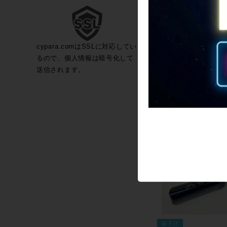
値下げ
cypara.comはSSLに対応してい
るので、個人情報は暗号化して
【プライスダウン開始】
送信されます。
トン BROMPTON ディ
スタンド【お買い得SAL
9,460
カートに入れる
値下げ