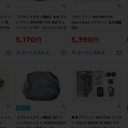
バイクフ
【プライスダウン開始】★★ブロ
ブロンプトン BROMPTON
プトン用
ンプトン BROMPTON 純正チェ
Spanninga リアライト 点灯確認
MPTON
ーンリング 50T（サイクルパラダ
済み
ALE】
イス山口より配送)【お買い得
5,170
5,390
SALE】
カートに入れる
カートに入れる
値下げ
キャット
【プライスダウン開始】訳アリ
◆◆ブライトン BRYTON ライダ
トン
リンプロジェクト RINPROJECT
ー 15ネオ RIDER 15 NEO マウ