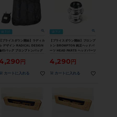
値下げ
値下げ
【プライスダウン開始】ラディカ
【プライスダウン開始】ブロンプ
ル デザイン RADICAL DESIGN
トン BROMPTON 純正ヘッドパ
輪行バッグ ブロンプトンバッグ
ーツ HEAD PARTS ヘッドパーツ
BROMPTON BAG【お買い得
【お買い得SALE】
4,290
4,290
SALE】
カートに入れる
カートに入れる