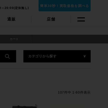
簡単30秒！買取価格を調べる
0～20:00(定休無し)
通販
店舗
カート
カテゴリから探す
107
件中
1
-
60
件表示