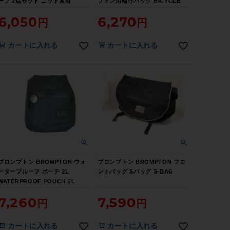
ーブ 2点セット ニット素材
プトン用輪行バッグ BICYCLE
Beanie Hat/Fingerless Glove
BAG for BROMPTON【お買い
6,050
6,270
ブラック【お買い得SALE】
得SALE】
カートに入れる
カートに入れる
ブロンプトン BROMPTON ウォ
ブロンプトン BROMPTON フロ
ータープルーフ ポーチ 2L
ントバッグ Sバッグ S-BAG
WATERPROOF POUCH 2L
7,260
7,590
カートに入れる
カートに入れる