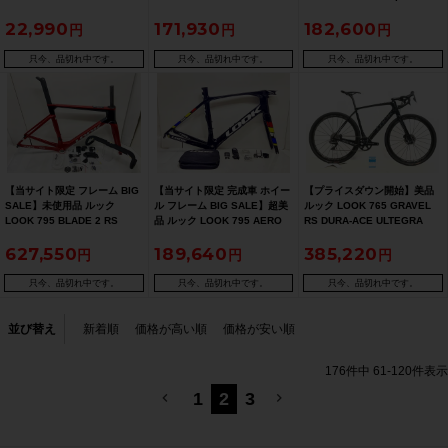
2019年 カーボンロードバイク
速 2012年 カーボンロードバ
22,990
171,930
182,600
Sサイズ ブラック【期間限定
イク Sサイズ ホワイト【期間
3/26 午前10時迄】
限定 8/26 午前10時迄】
只今、品切れ中です。
只今、品切れ中です。
只今、品切れ中です。
【当サイト限定 フレーム BIG
【当サイト限定 完成車 ホイー
【プライスダウン開始】美品
SALE】未使用品 ルック
ル フレーム BIG SALE】超美
ルック LOOK 765 GRAVEL
LOOK 795 BLADE 2 RS
品 ルック LOOK 795 AERO
RS DURA-ACE ULTEGRA
DISC ロード フレームセット
LIGHT RS ロード フレームセ
MIX 2023年 グラベルロード
627,550
189,640
385,220
2024年 Sサイズ カーボン レ
ット 2019年 Sサイズ カーボ
カーボンロードバイク Mサイ
ッドクロームサテン【期間限
ン ブラック【期間限定 1/26
ズ ブラック【お買い得
定 7/27 午前10時迄】
午前10時迄】
SALE】
只今、品切れ中です。
只今、品切れ中です。
只今、品切れ中です。
並び替え
新着順
価格が高い順
価格が安い順
176
件中
61
-
120
件表示
1
2
3