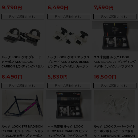
9,790
6,490
7,590
只今、品切れ中です。
只今、品切れ中です。
只今、品切れ中です。
ルック LOOK ケオ ブレード
ルック LOOK ケオ 2 マックス
▼▼未使用 ルック LOOK
カーボン KEO BLADE
ブレード KEO 2 MAX BLADE
KEO BLADE 08 ビンディング
CARBON ビンディングペダル
ビンディングペダル カーボン
ペダル（サイクルパラダイス
カーボン
福岡より配送）
6,490
5,830
16,500
只今、品切れ中です。
只今、品切れ中です。
只今、品切れ中です。
ルック LOOK 875 MADISON
▼▼未使用 ルック LOOK
ルック LOOK スーパーライト
RS CRIT ピスト フレームセッ
KEO2 MAX CARBON ビンデ
カーボンボトルケージ 2個セ
ト 2021年 Mサイズ カーボン
ィングペダル（サイクルパラ
ット SUPERLIGHT CARBON