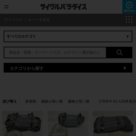
マイページ
｜
カートを見る
カテゴリから探す
並び替え
新着順
価格が高い順
価格が安い順
176
件中
61
-
120
件表示