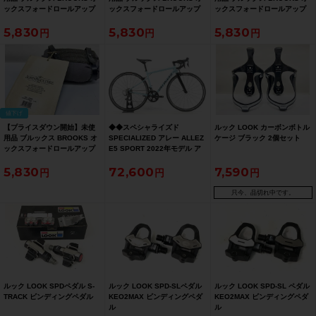
ックスフォードロールアップ
ックスフォードロールアップ
ックスフォードロールアップ
レインケープ JOHN
レインケープ JOHN
レインケープ JOHN
5,830
5,830
5,830
BOULTBEE OXFORD
BOULTBEE OXFORD
BOULTBEE OXFORD
RAINCAPE レインポンチョ S
RAINCAPE レインポンチョ S
RAINCAPE レインポンチョ S
サイズ グレー【お買い得
サイズ グレー【お買い得
サイズ グレー【お買い得
SALE】
SALE】
SALE】
値下げ
【プライスダウン開始】未使
◆◆スペシャライズド
ルック LOOK カーボンボトル
用品 ブルックス BROOKS オ
SPECIALIZED アレー ALLEZ
ケージ ブラック 2個セット
ックスフォードロールアップ
E5 SPORT 2022年モデル ア
レインケープ JOHN
ルミ ロードバイク 49サイズ
5,830
72,600
7,590
BOULTBEE OXFORD
SHIMANO SORA R3000 2x9
RAINCAPE レインポンチョ L
速（サイクルパラダイス大阪
サイズ グレー【お買い得
より配送）
只今、品切れ中です。
SALE】
ルック LOOK SPDペダル S-
ルック LOOK SPD-SLペダル
ルック LOOK SPD-SL ペダル
TRACK ビンディングペダル
KEO2MAX ビンディングペダ
KEO2MAX ビンディングペダ
ル
ル