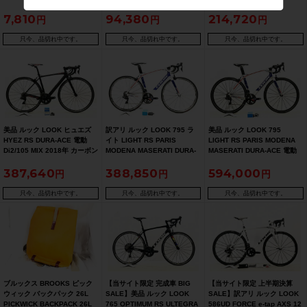
CLASSIC 3 PLUS ビンディン
イク 46サイズ ホワイト【期間
年 Sサイズ カーボン レッド/
7,810
94,380
214,720
グペダル【お買い得SALE】
限定 7/27 午前10時迄】
ブラック【お買い得SALE】
只今、品切れ中です。
只今、品切れ中です。
只今、品切れ中です。
美品 ルック LOOK ヒュエズ
訳アリ ルック LOOK 795 ラ
美品 ルック LOOK 795
HYEZ RS DURA-ACE 電動
イト LIGHT RS PARIS
LIGHT RS PARIS MODENA
Di2/105 MIX 2018年 カーボン
MODENA MASERATI DURA-
MASERATI DURA-ACE 電動
ロードバイク XSサイズ ブラ
ACE 電動Di2 2018年 カーボ
Di2 2018年 カーボンロードバ
387,640
388,850
594,000
ックリフレクトマットカラー
ンロードバイク Sサイズ シル
イク 510サイズ シルバー/ブル
バー
ー
只今、品切れ中です。
只今、品切れ中です。
只今、品切れ中です。
ブルックス BROOKS ピック
【当サイト限定 完成車 BIG
【当サイト限定 上半期決算
ウィック バックパック 26L
SALE】美品 ルック LOOK
SALE】訳アリ ルック LOOK
PICKWICK BACKPACK 26L
765 OPTIMUM RS ULTEGRA
586UD FORCE e-tap AXS 12