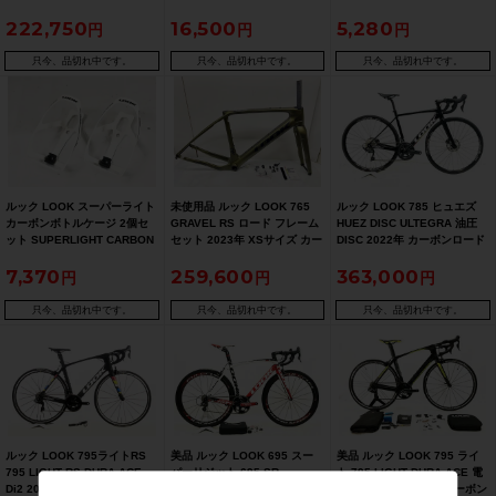
ブラック
ダイス福岡より配送）
BOTTLE CAGE
222,750
16,500
5,280
只今、品切れ中です。
只今、品切れ中です。
只今、品切れ中です。
ルック LOOK スーパーライト
未使用品 ルック LOOK 765
ルック LOOK 785 ヒュエズ
カーボンボトルケージ 2個セ
GRAVEL RS ロード フレーム
HUEZ DISC ULTEGRA 油圧
ット SUPERLIGHT CARBON
セット 2023年 XSサイズ カー
DISC 2022年 カーボンロード
BOTTLE CAGE
ボン グリーンサテン
バイク XSサイズ ブラック
7,370
259,600
363,000
只今、品切れ中です。
只今、品切れ中です。
只今、品切れ中です。
ルック LOOK 795ライトRS
美品 ルック LOOK 695 スー
美品 ルック LOOK 795 ライ
795 LIGHT RS DURA-ACE
パーリジット 695 SR
ト 795 LIGHT DURA-ACE 電
Di2 2018年 カーボンロードバ
RECORD 2011年モデル カー
動Di2 2015年モデル カーボン