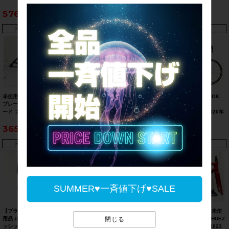
イク Mサイズ プロチームマッ
ボンロードバイク S(51)サイズ
ロードバイク 51(S)サイズ ブ
576,565
382,470
529,980
ト
チームカラー
ラック
只今、品切れ中です。
只今、品切れ中です。
只今、品切れ中です。
未使用品 ルック LOOK 795
未使用 ルック LOOK 795 ブ
【未走行品】 ルック LOOK
ブレード BLADE RS DISC ロ
レード BLADE RS DISC ロー
765 オプティマム 765
ード フレームセット 2022年
ド フレームセット 2023年 S
OPTIMUM ULTEGRA 2020年
Sサイズ カーボン プロチーム
サイズ カーボン プロチームホ
モデル カーボンロードバイク
365,750
396,550
348,700
ブラックマット
ワイトグロッシー
51(S)サイズ ホワイト
只今、品切れ中です。
只今、品切れ中です。
只今、品切れ中です。
SUMMER♥一斉値下げ♥SALE
【プライスダウン開始】未使
【当サイト限定 完成車 BIG
【プライスダウン開始】未使
閉じる
用品 ルック LOOK ケオ クラ
SALE】訳アリ ルック LOOK
用品 ルック LOOK 785 HUEZ
ッシック 3 プラス KEO
556 2014年 カーボンロードバ
ロード フレームセット 2023