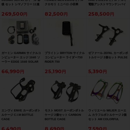
後 セット シマノフリー 11速
クロモリ ミニベロ 小径車
電動アシストマウンテンバイ
チューブレスレディ セラミッ
microSHIFT MEZZU 1x8速
ク e-MTB Mサイズ SRAM SX
269,500
82,500
258,500
クベアリング（サイクルパラ
（サイクルパラダイス大阪よ
EAGLE 1x12速 （サイクルパ
ダイス福岡より配送）
り配送）
ラダイス大阪より配送）
ガーミン GARMIN サイクルコ
ブライトン BRYTON サイクル
ゼファール ZEFAL カーボンボ
ンピューター エッジ 1040 ソ
コンピューター ライダー750
トルケージ 2個セット PULSE
ーラー EDGE 1040 SOLAR
RIDER 750
66,990
25,190
5,390
エンヴィ ENVE カーボンボト
モスト MOST カーボンボトル
ウィリエール WILIER エーエ
ルケージ C.I.M BOTTLE
ケージ 2個セット CARBON
ム カラフルボトルケージ 2個
CAGE
BOTTLE CAGE
セット AM COLORFUL
BOTTLECAGE
6,490
8,690
7,590