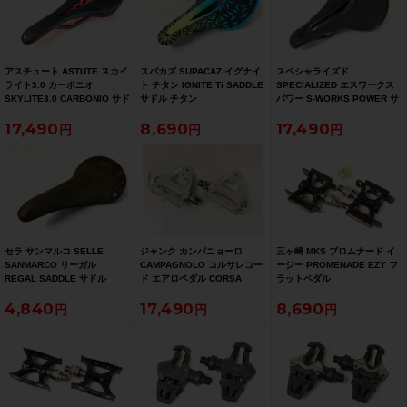
アスチュート ASTUTE スカイ
スパカズ SUPACAZ イグナイ
スペシャライズド
ライト3.0 カーボニオ
ト チタン IGNITE Ti SADDLE
SPECIALIZED エスワークス
SKYLITE3.0 CARBONIO サド
サドル チタン
パワー S-WORKS POWER サ
ル カーボン
ドル カーボン
17,490
8,690
17,490
セラ サンマルコ SELLE
ジャンク カンパニョーロ
三ヶ嶋 MKS プロムナード イ
SANMARCO リーガル
CAMPAGNOLO コルサレコー
ージー PROMENADE EZY フ
REGAL SADDLE サドル
ド エアロペダル CORSA
ラットペダル
RCORD AERO PEDAL フラッ
4,840
17,490
8,690
トペダル