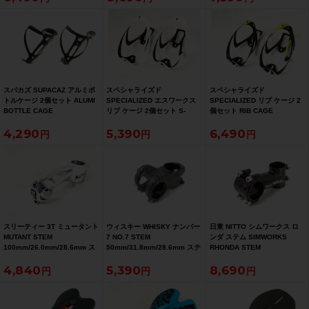
スパカズ SUPACAZ アルミボ
スペシャライズド
スペシャライズド
トルケージ 2個セット ALUMI
SPECIALIZED エスワークス
SPECIALIZED リブ ケージ 2
BOTTLE CAGE
リブ ケージ 2個セット S-
個セット RIB CAGE
WORKS RIB CAGE
4,290
5,390
6,490
スリーティー 3T ミュータント
ウィスキー WHISKY ナンバー
日東 NITTO シムワークス ロ
MUTANT STEM
7 NO.7 STEM
ンダ ステム SIMWORKS
100mm/26.0mm/28.6mm ス
50mm/31.8mm/28.6mm ステ
RHONDA STEM
テム
ム
70mm/80°/31.8mm/28.6mm
4,840
5,390
8,690
ステム