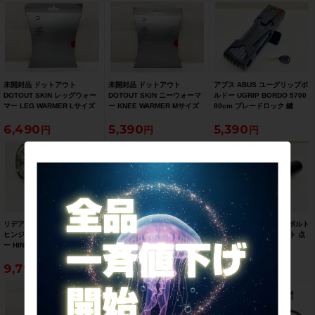
未開封品 ドットアウト
未開封品 ドットアウト
アブス ABUS ユーグリップボ
DOTOUT SKIN レッグウォー
DOTOUT SKIN ニーウォーマ
ルドー UGRIP BORDO 5700
マー LEG WARMER Lサイズ
ー KNEE WARMER Mサイズ
80cm ブレードロック 鍵
ブラック
ブラック
6,490
5,390
5,390
リデア RIDEA ブロンプトン用
リデア RIDEA ミニベロ ボト
キャットアイ CATEYE ボルト
ヒンジクランプ アッセンブリ
ルケージアダプター ブラック
VOLT800 フロントライト 点
ー HINGE CLAMP
灯確認済み
ASSEMBLY シルバー
9,790
6,490
7,590