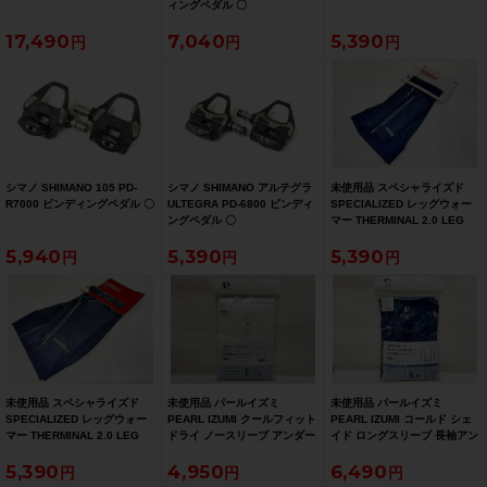
ィングペダル 〇
17,490
7,040
5,390
シマノ SHIMANO 105 PD-
シマノ SHIMANO アルテグラ
未使用品 スペシャライズド
R7000 ビンディングペダル 〇
ULTEGRA PD-6800 ビンディ
SPECIALIZED レッグウォー
ングペダル 〇
マー THERMINAL 2.0 LEG
WARMERS WMN Women's
5,940
5,390
5,390
XSサイズ ブラック
未使用品 スペシャライズド
未使用品 パールイズミ
未使用品 パールイズミ
SPECIALIZED レッグウォー
PEARL IZUMI クールフィット
PEARL IZUMI コールド シェ
マー THERMINAL 2.0 LEG
ドライ ノースリーブ アンダー
イド ロングスリーブ 長袖アン
WARMERS Lサイズ ブラック
ウェア XLサイズ ホワイト
ダーウェア XLサイズ ブラッ
5,390
4,950
6,490
ク