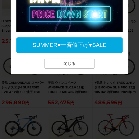
U DESIGN BIRDY F & R
キャットアイ CATEYE ボルト
美品 ウィリエール Wilier モン
Suspension Set
VOLT800 フロントライト 点
テグラッパ ディスク
Silver/Black バーディ用フロ
灯確認済み
MONTEGRAPPA DISC 105
ント&リアサスペンションセッ
2020年 ロードバイク Mサイズ
25,190
7,590
151,459
ト
レッド
SUMMER♥一斉値下げ♥SALE
閉じる
美品 CANNONDALE スーパー
美品 ウィンスペース
●美品 トレック TREK エモン
シックスエボ4 SUPERSIX
WINSPACE SLC2.0 12速
ダ EMONDA SL 6 PRO 12速
EVO 4 12速 105 油圧DISC
FORCE eTAP axs 油圧DISC
105 Di2 油圧DISC 2023年 カ
2024年 カーボンロードバイク
2021年 カーボンロードバイク
ーボンロードバイク 54サイズ
296,890
552,475
486,596
51サイズ ブラック
L(520)サイズ メタリックブル
デニスターブラック
ー