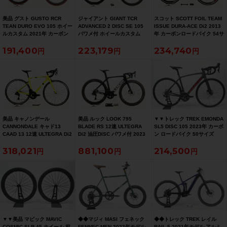
美品 グスト GUSTO RCR
ジャイアント GIANT TCR
スコット SCOTT FOIL TEAM
TEAN DURO EVO 105 ホイー
ADVANCED 2 DISC SE 105
ISSUE DURA-ACE Di2 2013
ルカスタム 2021年 カーボン
パワメ付 ホイールカスタム
年 カーボンロードバイク 54サ
ロードバイク Lサイズ ラヴァ
2021年 カーボンロードバイク
イズ チームオリカグリーンエ
191,400
223,179
234,740
レッド
Mサイズ カーボンカラー
ッジカラー
美品 キャノンデール
美品 ルック LOOK 795
▼▼トレック TREK EMONDA
CANNONDALE キャド13
BLADE RS 12速 ULTEGRA
SL5 DISC 105 2023年 カーボ
CAAD 13 12速 ULTEGRA Di2
Di2 油圧DISC パワメ付 2023
ン ロードバイク 50サイズ
リムブレーキ 2021年 ロード
年 カーボンロードバイク XS
2×11速（サイクルパラダイス
318,021
881,100
214,500
バイク 51サイズ ニュークリア
サイズ プロチームブラックマ
福岡より配送）
イエロー
ット
▼▼美品 マビック MAVIC
◆◆マジィ MASI フェネック
◆◆トレック TREK レイル
COSMIC SLR 45 ホイール 前
FENNEC MEN 2023年モデル
RAIL 5 2021年モデル アルミ