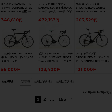
キャニオン CANYON アルテ
●トレック TREK マドン
美品 スペシャライズド
ィメート ULTIMATE CF SL
MADONE SL6 105 油圧DISC
SPECIALIZED S-WORKS
DISC DURA-ACE 油圧DISC
2021年 カーボンロードバイク
TARMAC SL5 DURA-ACE
2017年 カーボンロードバイク
52サイズ リチウムグレー/トレ
2015 カーボン 54サイズ グロ
346,610
472,153
263,329
サイズ ブルー
ックブラック ☆
スキャンディレッド/ブラック/
ゴールド
フェルト FELT F5 105 2013
ビアンキ BIANCHI フェニーチ
スペシャライズド
年 カーボンロードバイク 58サ
ェ スポーツ FENICE SPORT
SPECIALIZED ターマック ス
イズ ブラック
Tiagra 2017年 ロードバイク
ポーツ TARMAC SPORT 105
50サイズ ホワイト
2018年 カーボンロードバイク
55,000
103,400
121,000
56サイズ サガン スーパースタ
ー
価格が高い順
価格が安い順
並び替え
新着順
9258
件中
1
-
60
件表示
1
2
…
155