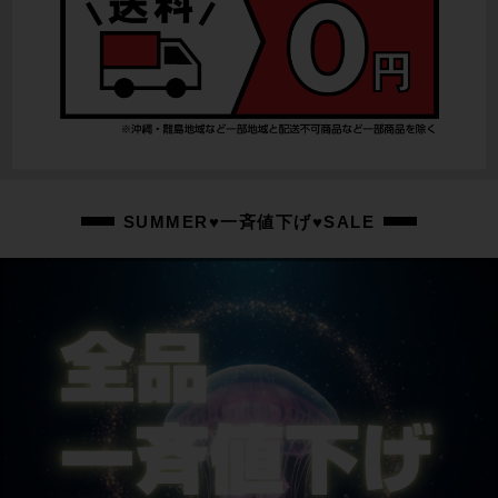
SUMMER♥一斉値下げ♥SALE