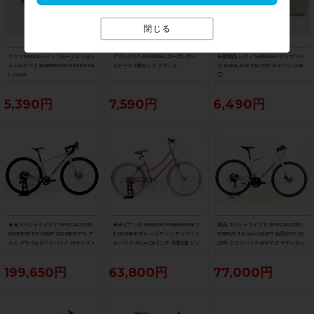
閉じる
ラファ Rapha レインプルーフエッセン
アランデル? ARUNDEL カーボンボト
未使用品 シマノ SHIMANO デュラエー
シャルケース RAINPROOF ESSENTIA
ルケージ 2個セット ブラック
ス DURA-ACE CN-7700 チェーン 114L
L CASE
◯
5,390円
7,590円
6,490円
★★スペシャライズド SPECIALIZED
★★ビアンキ BIANCHI PRIMAVERA 2
美品 スペシャライズド SPECIALIZED
DIVERGE E5 COMP 2023年モデル ア
6 2018年モデル ハイテン シティサイク
SIRRUS 3.0 microSHIFT 油圧DISC 20
ルミ グラベルロードバイク 49サイズ 1
ル バイク 42cm 26インチ 内装3速 ピン
22年 クロスバイク Mサイズ サテンクレ
1速 （サイクルパラダイス山口より配
ク（サイクルパラダイス山口より配送)
イ サイドスタンド付
送)
199,650円
63,800円
77,000円