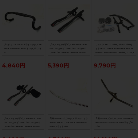
ヴィジョン VISION トライマックス TR
プロファイルデザイン PROFILE DESI
フェルト FELT TTバー、ベースバーセ
IMAX 400mm/31.8mm ドロップハンド
GN T2＋カーボン DHバー T2＋カーボ
ット IAT4 TT BAR BASE BAR SET 39
ル
ン DHバーCARBON DH BAR 340mm
0mm/31.8mm/310mm DHバー、TTハン
ドル
4,840円
5,390円
9,790円
プロファイルデザイン PROFILE DESI
日東 NITTO シムワークス リトルニック
日東 NITTO ブルムースバー bullmoose
GN T2＋カーボン DHバー T2＋カーボ
SIMWORKS LITTLE NICK 700mm/25.
bar 570mm/100mm/22.2mm ライザー
ン DHバーCARBON DH BAR 340mm
4mm フラットバー
バー