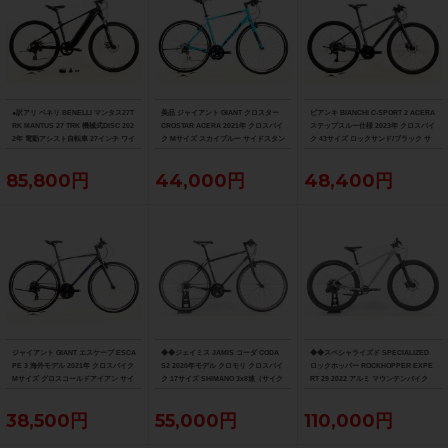
●訳アリ ベネリ BENELLI マンタス27T
美品 ジャイアント GIANT クロスター
ビアンキ BIANCHI C-SPORT 2 ACERA
RK MANTUS 27 TRK 機械式DISC 202
CROSTAR ACERA 2021年 クロスバイ
ステップスルー仕様 2023年 クロスバイ
2年 電動アシスト自転車 27インチ ワイ
ク Mサイズ スカイブルー サイドスタン
ク 43サイズ ロックサンド/ブラック サ
ズロード限定ブラック
ド付
イドスタンド付
85,800円
44,000円
48,400円
ジャイアント GIANT エスケープ ESCA
◆◆ジェイミス JAMIS コーダ CODA
◆◆スペシャライズド SPECIALIZED
PE 3 海外モデル 2021年 クロスバイク
S2 2020年モデル クロモリ クロスバイ
ロックホッパー ROCKHOPPER EXPE
Mサイズ グロスコールドアイアン サイ
ク 17サイズ SHIMANO 3x8速（サイク
RT 29 2022 アルミ マウンテンバイク
ドスタンド付
ルパラダイス大阪より配送）
MTB Mサイズ SRAM SX EAGLE 1x12
速（サイクルパラダイス大阪より配
38,500円
55,000円
110,000円
送）