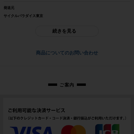
発送元
参考価格
サイクルパラダイス東京
-
※本商品は店頭で現物確認が出来ません。
ご不明点はお問い合わせ欄よりご質問下さい。
続きを見る
重量
配送
-
佐川急便にて全国配送いたします。
商品についてのお問い合わせ
商品の状態
お問合わせ番号
中古：B（使用感少な目/小キズ、ヨゴレ少々）
細かい傷、スレがあります。
cps-2605220928-pa-037682714
付属品は写真に写っているものが全てとなります。ご承知の上でご検討くださ
い。
ご案内
商品コード
cps-2605220928-pa-037682714