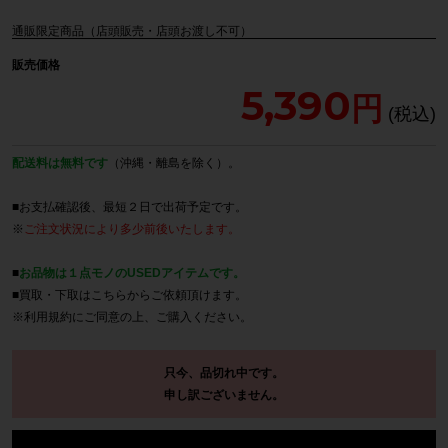
通販限定商品（店頭販売・店頭お渡し不可）
販売価格
5,390
配送料は無料です
（沖縄・離島を除く）。
■お支払確認後、最短２日で出荷予定です。
※
ご注文状況により多少前後いたします。
■
お品物は１点モノのUSEDアイテムです。
■買取・下取は
こちら
からご依頼頂けます。
※
利用規約
にご同意の上、ご購入ください。
只今、品切れ中です。
申し訳ございません。