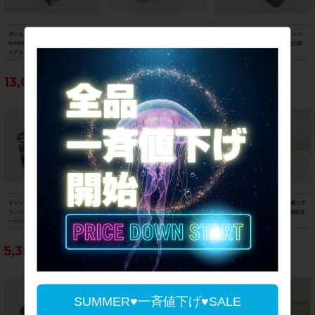
ボントレガー BONTRAGER イオン IO
キャットアイ CATEYE アンプ AMPP5
マジックシャイン MAGICSHINE シー
N PRO RT フロントライト FLARE RT
00 フロントライト 点灯確認済み
ミー SEEMEE300 リアライト 点灯確
リアライト 前後セット 点灯確認済み
認済み
13,090円
4,950円
5,390円
キャットアイ CATEYE VOLT用 カート
キャットアイ CATEYE ボルト VOLT80
美品 ガーミン GARMIN カメラ搭載リア
リッジバッテリー BA-2.2 急速充電クレ
0 フロントライト カートリッジバッテ
ビューレーダー リアライト 点灯確認済
ードル2 CRA-002 セット
リー(BA-3.4) 充電クレードル3(CRA-00
み
3)付属 点灯確認済み
5,390円
8,690円
43,890円
SUMMER♥一斉値下げ♥SALE