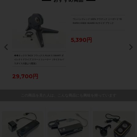
ワンハンドレッド 100% テラテック ニーガード TE
RATEC KNEE GUARD XLサイズ ブラック
5,390円
DISC
◆◆タックス TACX フラックス FLUX S SMART ダ
★★カ
ューブ
イレクトドライブ スマートトレーナー（サイクルパ
ORD
ラダイス大阪より配送）
ップ
ダイ
29,700円
5,
この商品を見た人は、こんな商品にも興味を持っています