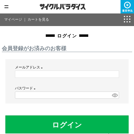
マイページ
｜
カートを見る
ログイン
会員登録がお済みのお客様
メールアドレス
(
必
パスワード
須
)
(
必
須
)
ログイン