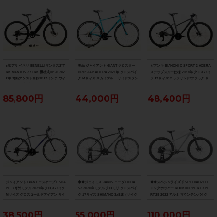
●訳アリ ベネリ BENELLI マンタス27T
美品 ジャイアント GIANT クロスター
ビアンキ BIANCHI C-SPORT 2 ACERA
RK MANTUS 27 TRK 機械式DISC 202
CROSTAR ACERA 2021年 クロスバイ
ステップスルー仕様 2023年 クロスバイ
2年 電動アシスト自転車 27インチ ワイ
ク Mサイズ スカイブルー サイドスタン
ク 43サイズ ロックサンド/ブラック サ
ズロード限定ブラック
ド付
イドスタンド付
85,800円
44,000円
48,400円
ジャイアント GIANT エスケープ ESCA
◆◆ジェイミス JAMIS コーダ CODA
◆◆スペシャライズド SPECIALIZED
PE 3 海外モデル 2021年 クロスバイク
S2 2020年モデル クロモリ クロスバイ
ロックホッパー ROCKHOPPER EXPE
Mサイズ グロスコールドアイアン サイ
ク 17サイズ SHIMANO 3x8速（サイク
RT 29 2022 アルミ マウンテンバイク
ドスタンド付
ルパラダイス大阪より配送）
MTB Mサイズ SRAM SX EAGLE 1x12
速（サイクルパラダイス大阪より配
38,500円
55,000円
110,000円
送）