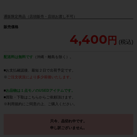
通販限定商品（店頭販売・店頭お渡し不可）
販売価格
4,400
配送料は無料です
（沖縄・離島を除く）。
■お支払確認後、最短２日で出荷予定です。
※
ご注文状況により多少前後いたします。
■
お品物は１点モノのUSEDアイテムです。
■買取・下取は
こちら
からご依頼頂けます。
※
利用規約
にご同意の上、ご購入ください。
只今、品切れ中です。
申し訳ございません。