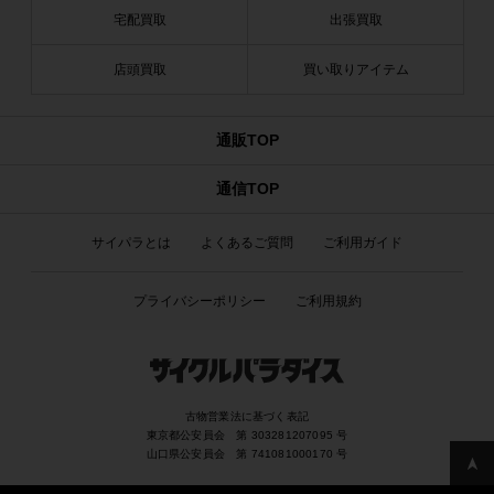
宅配買取
出張買取
店頭買取
買い取りアイテム
通販TOP
通信TOP
サイパラとは
よくあるご質問
ご利用ガイド
プライバシーポリシー
ご利用規約
古物営業法に基づく表記
東京都公安員会 第 303281207095 号
山口県公安員会 第 741081000170 号