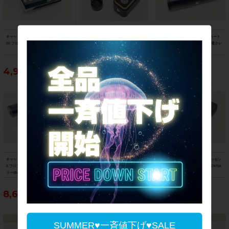
キャットアイ CATEYE アンプ AMPP5
マジックシャイン MAGICSHINE シー
キャットアイ CATEYE VOLT用 カート
00 フロントライト 点灯確認済み
ミー SEEMEE300 リアライト 点灯確
リッジバッテリー BA-2.2 急速充電クレ
認済み
ードル2 CRA-002 セット
4,950円
5,390円
5,390円
キャットアイ CATEYE ボルト VOLT80
美品 ガーミン GARMIN カメラ搭載リ
ラファ Rapha レインプルーフエッセン
0 フロントライト カートリッジバッテ
アビューレーダー リアライト 点灯確認
シャルケース RAINPROOF ESSENTIA
リー(BA-3.4) 充電クレードル3(CRA-00
済み
L CASE
3)付属 点灯確認済み
8,690円
43,890円
5,390円
SUMMER♥一斉値下げ♥SALE