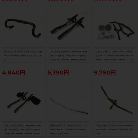
ヴィジョン VISION トライマックス TR
プロファイルデザイン PROFILE DESI
フェルト FELT TTバー、ベースバーセ
IMAX 400mm/31.8mm ドロップハンド
GN T2＋カーボン DHバー T2＋カーボ
ット IAT4 TT BAR BASE BAR SET 39
ル
ン DHバーCARBON DH BAR 340mm
0mm/31.8mm/310mm DHバー、TTハン
ドル
4,840円
5,390円
9,790円
プロファイルデザイン PROFILE DESI
日東 NITTO シムワークス リトルニック
日東 NITTO ブルムースバー bullmoose
GN T2＋カーボン DHバー T2＋カーボ
SIMWORKS LITTLE NICK 700mm/25.
bar 570mm/100mm/22.2mm ライザー
ン DHバーCARBON DH BAR 340mm
4mm フラットバー
バー