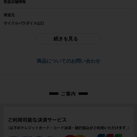
取扱店舗情報
TIGR
発送元
参考価格
サイクルパラダイス山口
-
※本商品は店頭で現物確認が出来ません。
ご不明点はお問い合わせ欄よりご質問下さい。
続きを見る
重量
配送
-
佐川急便にて全国配送いたします。
商品についてのお問い合わせ
商品の状態
お問合わせ番号
中古：C（使用感あり/キズ、ヨゴレあり）
※フレームマウントが欠品しています。
cpj-26060376-pa-003100175
本体カバー部分にロックした時の痕が残っています。
状態は画像にてご確認ください。
付属品は画像の物が全てです。
ご案内
商品コード
cpj-26060376-pa-003100175