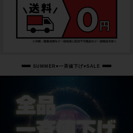
SUMMER♥一斉値下げ♥SALE