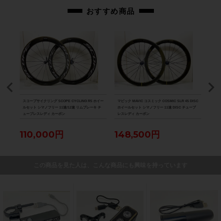
おすすめ商品
 シマ
スコープサイクリング SCOPE CYCLING R5 ホイー
マビック MAVIC コスミック COSMIC SLR 45 DISC
超美品
ーボン
ルセット シマノフリー 11速/12速 リムブレーキ チ
ホイールセット シマノフリー 11速 DISC チューブ
HAR
ューブレスレディ カーボン
レスレディ カーボン
チュ
110,000円
148,500円
7
この商品を見た人は、こんな商品にも興味を持っています