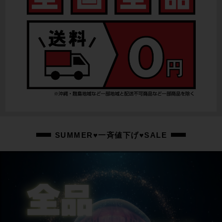
SUMMER♥一斉値下げ♥SALE