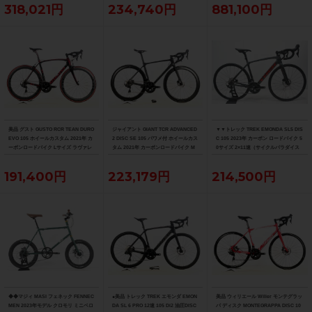
318,021円
234,740円
881,100円
美品 グスト GUSTO RCR TEAN DURO
ジャイアント GIANT TCR ADVANCED
▼▼トレック TREK EMONDA SL5 DIS
EVO 105 ホイールカスタム 2021年 カ
2 DISC SE 105 パワメ付 ホイールカス
C 105 2023年 カーボン ロードバイク 5
ーボンロードバイク Lサイズ ラヴァレ
タム 2021年 カーボンロードバイク M
0サイズ 2×11速（サイクルパラダイス
ッド
サイズ カーボンカラー
福岡より配送）
191,400円
223,179円
214,500円
◆◆マジィ MASI フェネック FENNEC
●美品 トレック TREK エモンダ EMON
美品 ウィリエール Wilier モンテグラッ
MEN 2023年モデル クロモリ ミニベロ
DA SL 6 PRO 12速 105 Di2 油圧DISC
パ ディスク MONTEGRAPPA DISC 10