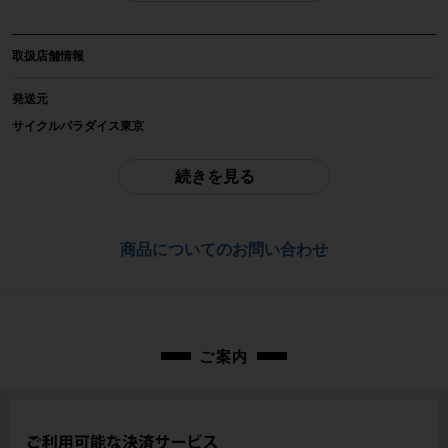
メーカー
取扱店舗情報
AD-HOC
発送元
参考価格
サイクルパラダイス東京
-
※本商品は店頭で現物確認が出来ません。
ご不明点はお問い合わせ欄よりご質問下さい。
続きを見る
重量
配送
-
佐川急便にて全国配送いたします。
商品についてのお問い合わせ
商品の状態
お問合わせ番号
中古：E（ジャンク/要メンテナンス、オーバーホール推奨。現状お渡し品）
年式の割にはきれいな状態ですが、中央部の凹み、内部パッキンの劣化があり
cps-2509294008-pa-037626759
ます。 コンプレッションは効いていますが、多少のエア漏れはあります。 エ
ア充填用のアダプターが欠品しています。目立つ傷や擦れ傷、小錆や汚れがあ
ります。
ご案内
※付属品に関しては写真に写っているものですべてとなります。
商品コード
cps-2509294008-pa-037626759