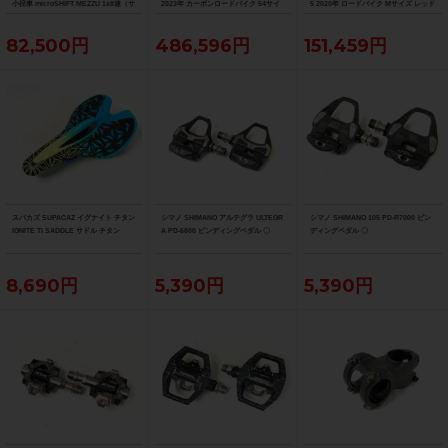
小径車 microSHIFT MEZZU 1x8速（サ
2023年 カーボンロードバイク 54サイ
5 2020年 ロードバイク Mサイズ レッド
イクルパラダイス大阪より配送）
ズ デニスターブラック
82,500円
486,596円
151,459円
スパカズ SUPACAZ イグナイト チタン
シマノ SHIMANO アルテグラ ULTEGR
シマノ SHIMANO 105 PD-R7000 ビン
IGNITE Ti SADDLE サドル チタン
A PD-6800 ビンディングペダル 〇
ディングペダル 〇
8,690円
5,390円
5,390円