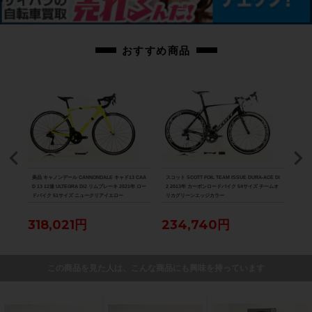
おすすめ商品
800
美品 キャノンデール CANNONDALE キャド13 CAA
スコット SCOTT FOIL TEAM ISSUE DURA-ACE Di
美品 ル
D 13 12速 ULTEGRA Di2 リムブレーキ 2021年 ロー
2 2013年 カーボンロードバイク 54サイズ チームオ
Di2
ドバイク 51サイズ ニュークリアイエロー
リカグリーンエッジカラー
ク 
318,021円
234,740円
88
この商品を見た人は、こんな商品にも興味を持っています