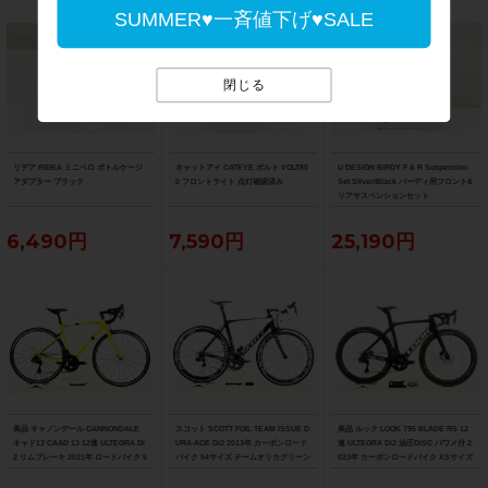
SUMMER♥一斉値下げ♥SALE
閉じる
リデア RIDEA ミニベロ ボトルケージ
キャットアイ CATEYE ボルト VOLT80
U DESIGN BIRDY F & R Suspension
アダプター ブラック
0 フロントライト 点灯確認済み
Set Silver/Black バーディ用フロント&
リアサスペンションセット
6,490円
7,590円
25,190円
美品 キャノンデール CANNONDALE
スコット SCOTT FOIL TEAM ISSUE D
美品 ルック LOOK 795 BLADE RS 12
キャド13 CAAD 13 12速 ULTEGRA Di
URA-ACE Di2 2013年 カーボンロード
速 ULTEGRA Di2 油圧DISC パワメ付 2
2 リムブレーキ 2021年 ロードバイク 5
バイク 54サイズ チームオリカグリーン
023年 カーボンロードバイク XSサイズ
1サイズ ニュークリアイエロー
エッジカラー
プロチームブラックマット