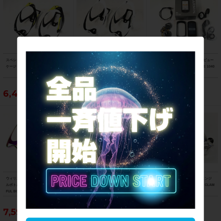
スペシャライズド SPECIALIZED リブ
スペシャライズド SPECIALIZED エス
ガーミン GARMIN サイクルコンピュー
ケージ 2個セット RIB CAGE
ワークス リブ ケージ 2個セット S-WO
ター エッジ 1040 ソーラー EDGE 1040
RKS RIB CAGE
SOLAR
6,490円
5,390円
66,990円
ウィリエール WILIER エーエム カラフ
アブス ABUS ユーグリップボルドー U
リデア RIDEA ブロンプトン用 ヒンジ
ルボトルケージ 2個セット AM COLOR
GRIP BORDO 5700 80cm ブレードロ
クランプ アッセンブリー HINGE CLAM
FUL BOTTLECAGE
ック 鍵
P ASSEMBLY シルバー
7,590円
5,390円
9,790円