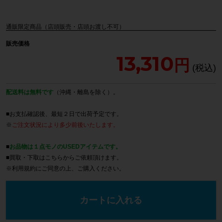
通販限定商品（店頭販売・店頭お渡し不可）
販売価格
13,310
配送料は無料です
（沖縄・離島を除く）。
■お支払確認後、最短２日で出荷予定です。
※
ご注文状況により多少前後いたします。
■
お品物は１点モノのUSEDアイテムです。
■買取・下取は
こちら
からご依頼頂けます。
※
利用規約
にご同意の上、ご購入ください。
カートに入れる