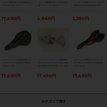
シマノ SHIMANO XTR PD-M9200 ビン
シマノ SHIMANO SPDペダル PD-EH5
ウィスキー WHISKY ナンバー7 NO.7 S
ディングペダル 〇
00 ビンディングペダル 〇
TEM 50mm/31.8mm/28.6mm ステム
17,490円
4,840円
5,390円
スペシャライズド SPECIALIZED エス
ジャンク カンパニョーロ CAMPAGNO
アスチュート ASTUTE スカイライト3.
ワークス パワー S-WORKS POWER
LO コルサレコード エアロペダル COR
0 カーボニオ SKYLITE3.0 CARBONIO
サドル カーボン
SA RCORD AERO PEDAL フラットペ
サドル カーボン
ダル
17,490円
17,490円
17,490円
カテゴリで探す