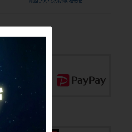
-
商品についてのお問い合わせ
配送
佐川急便にて全国配送いたします。
重量
-
お問合わせ番号
cps-2605080907-pa-037682574
商品の状態
中古：C（使用感あり/キズ、ヨゴレあり）
傷、スレ、汚れがあります。
付属品は写真に写っているものが全てとな
ります。ご承知の上でご検討ください。
商品コード
cps-2605080907-pa-037682574