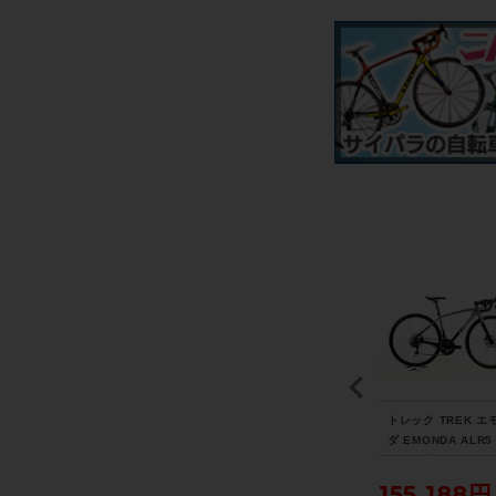
 ア
◆◆未使用 ノグ KNOG
◆◆シマノ SHIMANO
トレック TREK エ
AT
フロッグ FROG V3 TW
アルテグラ ULTEGRA
ダ EMONDA ALR5 
A-
INPACK USB充電式 LE
PD-R8000 SPD-SL ビ
C 105 油圧DISC 2
7年
Dライト 前後セット（サ
ンディングペダル（サイ
年 ロードバイク 4
円
6,600円
8,800円
155,188円