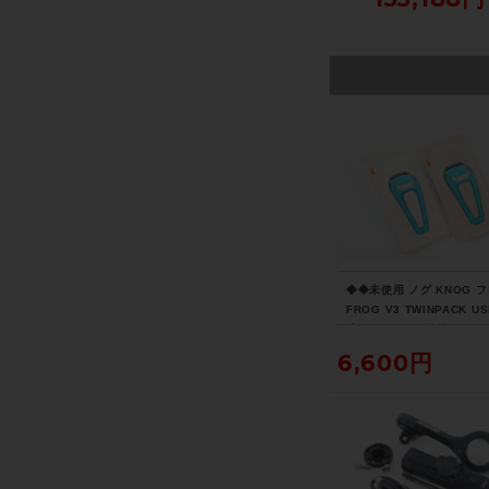
ク
イクルパラダイス大阪よ
クルパラダイス大阪より
ズ スレート トゥ 
り配送）
配送）
ク ブラック フェー
◆◆未使用 ノグ KNOG 
FROG V3 TWINPACK U
式 LEDライト 前後セット
クルパラダイス大阪より配
6,600円