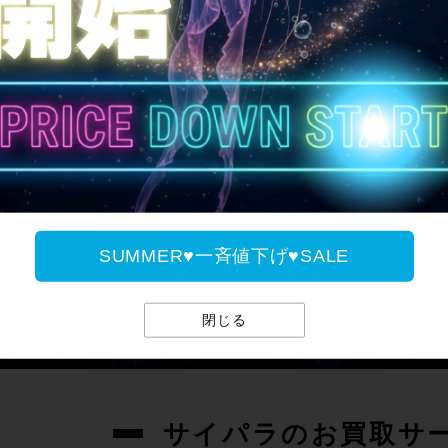
SUMMER♥一斉値下げ♥
SUMMER♥一斉値下げ♥SALE
閉じる
サイパラのお買取サ