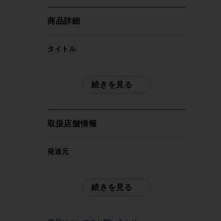
商品詳細
タイトル
スペシャライズド SPECIALIZED ZEE
CAGE II LEFT ボトルケージ 2個セット
続きを見る
グロスブラック
商品種類
取扱店舗情報
ボトルケージ
発送元
メーカー
サイクルパラダイス東京
SPECIALIZED
※本商品は店頭で現物確認が出来ません。
続きを見る
ご不明点はお問い合わせ欄よりご質問下さ
い。
参考価格