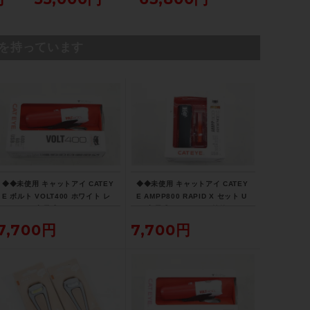
/トレ
ラック
54サイズ グロス
ディレッド/ブラッ
ールド
を持っています
◆◆未使用 キャットアイ CATEY
◆◆未使用 キャットアイ CATEY
E ボルト VOLT400 ホワイト レ
E AMPP800 RAPID X セット U
ッド USB充電式 LEDヘッドライ
SB充電式 LEDライト 前後セット
ト（サイクルパラダイス大阪より
（サイクルパラダイス大阪より配
7,700円
7,700円
配送）
送）