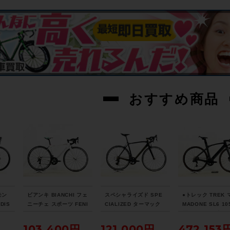
おすすめ商品
モン
ビアンキ BIANCHI フェ
スペシャライズド SPE
●トレック TREK
DIS
ニーチェ スポーツ FENI
CIALIZED ターマック
MADONE SL6 10
021
CE SPORT Tiagra 20
スポーツ TARMAC SP
圧DISC 2021年 
7サイ
17年 ロードバイク 50
ORT 105 2018年 カー
ンロードバイク 5
103,400円
121,000円
472,153