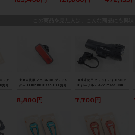
トレッ
サイズ ホワイト
ボンロードバイク 56サ
ズ リチウムグレー
ド
イズ サガン スーパース
ックブラック ☆
ター
この商品を見た人は、こんな商品にも興味
フロッグ
◆◆未使用 ノグ KNOG ブライン
◆◆未使用 キャットアイ CATEY
SB充電
ダー BLINDER R-150 USB充電
E ジーボルト GVOLT100 USB
（サイ
式 LEDリアライト（サイクルパ
充電式 LEDヘッドライト（サイ
送）
ラダイス大阪より配送）
クルパラダイス大阪より配送）
8,800円
7,700円