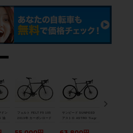
 マドン
フェルト FELT F5 105
サンピード SUNPEED
美品 スペシャラ
5 油
2013年 カーボンロード
アストロ ASTRO Tiagr
SPECIALIZED 
カーボ
バイク 58サイズ ブラッ
a 油圧DISC 2025年 ロ
KS TARMAC SL
2サイ
ク
ードバイク Lサイズ ブ
A-ACE 2015 
円
55,000円
63,800円
263,32