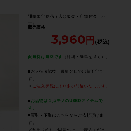
通販限定商品（店頭販売・店頭お渡し不
可）
販売価格
3,960
配送料は無料です
（沖縄・離島を除く）。
■お支払確認後、最短２日で出荷予定で
す。
※
ご注文状況により多少前後いたします。
■
お品物は１点モノのUSEDアイテムで
す。
■買取・下取は
こちら
からご依頼頂けま
す。
※
利用規約
にご同意の上、ご購入くださ