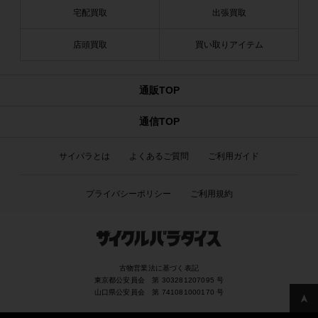
宅配買取
出張買取
店頭買取
買い取りアイテム
通販TOP
通信TOP
サイパラとは
よくあるご質問
ご利用ガイド
プライバシーポリシー
ご利用規約
古物営業法に基づく表記
東京都公安員会 第 303281207095 号
山口県公安員会 第 741081000170 号