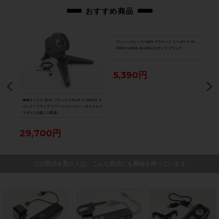
おすすめ商品
ワンハンドレッド 100% テラテック ニーガード TE
RATEC KNEE GUARD XLサイズ ブラック
5,390円
DISC
◆◆タックス TACX フラックス FLUX S SMART ダ
★★カ
ューブ
イレクトドライブ スマートトレーナー（サイクルパ
ORD
ラダイス大阪より配送）
ップ
ダイ
29,700円
5,
この商品を見た人は、こんな商品にも興味を持っています