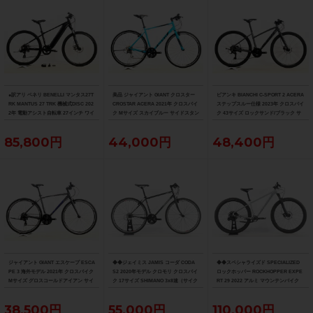
●訳アリ ベネリ BENELLI マンタス27T
美品 ジャイアント GIANT クロスター
ビアンキ BIANCHI C-SPORT 2 ACERA
RK MANTUS 27 TRK 機械式DISC 202
CROSTAR ACERA 2021年 クロスバイ
ステップスルー仕様 2023年 クロスバイ
2年 電動アシスト自転車 27インチ ワイ
ク Mサイズ スカイブルー サイドスタン
ク 43サイズ ロックサンド/ブラック サ
ズロード限定ブラック
ド付
イドスタンド付
85,800円
44,000円
48,400円
ジャイアント GIANT エスケープ ESCA
◆◆ジェイミス JAMIS コーダ CODA
◆◆スペシャライズド SPECIALIZED
PE 3 海外モデル 2021年 クロスバイク
S2 2020年モデル クロモリ クロスバイ
ロックホッパー ROCKHOPPER EXPE
Mサイズ グロスコールドアイアン サイ
ク 17サイズ SHIMANO 3x8速（サイク
RT 29 2022 アルミ マウンテンバイク
ドスタンド付
ルパラダイス大阪より配送）
MTB Mサイズ SRAM SX EAGLE 1x12
速（サイクルパラダイス大阪より配
38,500円
55,000円
110,000円
送）