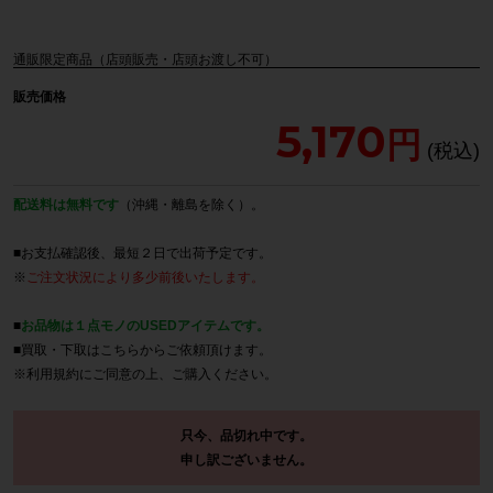
通販限定商品（店頭販売・店頭お渡し不可）
販売価格
5,170
配送料は無料です
（沖縄・離島を除く）。
■お支払確認後、最短２日で出荷予定です。
※
ご注文状況により多少前後いたします。
■
お品物は１点モノのUSEDアイテムです。
■買取・下取は
こちら
からご依頼頂けます。
※
利用規約
にご同意の上、ご購入ください。
只今、品切れ中です。
申し訳ございません。