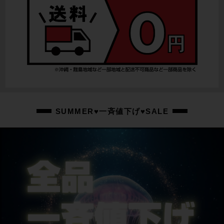
SUMMER♥一斉値下げ♥SALE