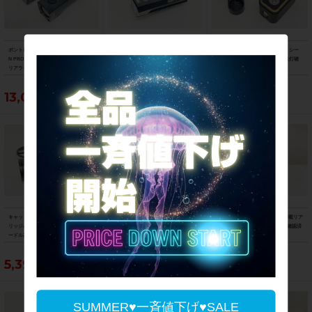
ボントレガー BONTRAGER イオン IO
キャットアイ CATEYE アンプ AMPP5
マジックシャイン MAGICSHINE シー
N PRO RT フロントライト FLARE RT
00 フロントライト 点灯確認済み
ミー SEEMEE300 リアライト 点灯確
リアライト 前後セット 点灯確認済み
認済み
13,090円
4,950円
5,390円
キャットアイ CATEYE VOLT用 カート
キャットアイ CATEYE ボルト VOLT80
美品 ガーミン GARMIN カメラ搭載リア
リッジバッテリー BA-2.2 急速充電クレ
0 フロントライト カートリッジバッテ
ビューレーダー リアライト 点灯確認済
ードル2 CRA-002 セット
リー(BA-3.4) 充電クレードル3(CRA-00
み
3)付属 点灯確認済み
5,390円
8,690円
43,890円
SUMMER♥一斉値下げ♥SALE