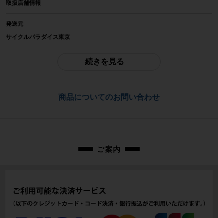
取扱店舗情報
LOOK
発送元
参考価格
サイクルパラダイス東京
-
※本商品は店頭で現物確認が出来ません。
ご不明点はお問い合わせ欄よりご質問下さい。
続きを見る
重量
配送
-
佐川急便にて全国配送いたします。
商品についてのお問い合わせ
商品の状態
お問合わせ番号
中古：C（使用感あり/キズ、ヨゴレあり）
傷、スレ、ハゲがあります。
cps-2605090902-pa-089074000
付属品は写真に写っているものが全てとなります。ご承知の上でご検討くださ
い。
ご案内
商品コード
cps-2605090902-pa-089074000