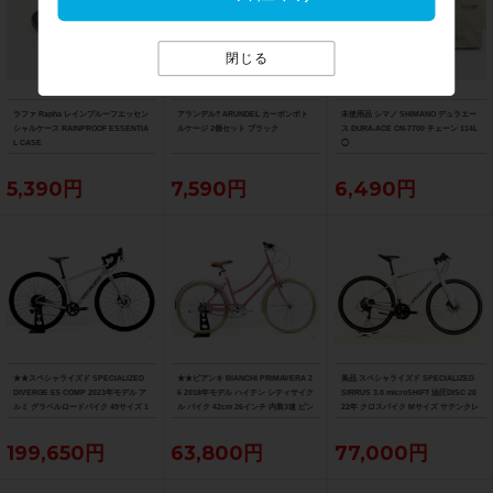
閉じる
ラファ Rapha レインプルーフエッセン
アランデル? ARUNDEL カーボンボト
未使用品 シマノ SHIMANO デュラエー
シャルケース RAINPROOF ESSENTIA
ルケージ 2個セット ブラック
ス DURA-ACE CN-7700 チェーン 114L
L CASE
◯
5,390円
7,590円
6,490円
★★スペシャライズド SPECIALIZED
★★ビアンキ BIANCHI PRIMAVERA 2
美品 スペシャライズド SPECIALIZED
DIVERGE E5 COMP 2023年モデル ア
6 2018年モデル ハイテン シティサイク
SIRRUS 3.0 microSHIFT 油圧DISC 20
ルミ グラベルロードバイク 49サイズ 1
ル バイク 42cm 26インチ 内装3速 ピン
22年 クロスバイク Mサイズ サテンクレ
1速 （サイクルパラダイス山口より配
ク（サイクルパラダイス山口より配送)
イ サイドスタンド付
送)
199,650円
63,800円
77,000円