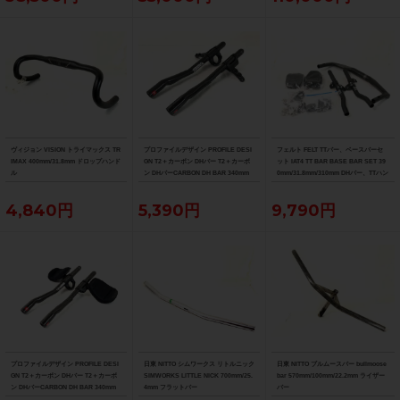
ヴィジョン VISION トライマックス TR
プロファイルデザイン PROFILE DESI
フェルト FELT TTバー、ベースバーセ
IMAX 400mm/31.8mm ドロップハンド
GN T2＋カーボン DHバー T2＋カーボ
ット IAT4 TT BAR BASE BAR SET 39
ル
ン DHバーCARBON DH BAR 340mm
0mm/31.8mm/310mm DHバー、TTハン
ドル
4,840円
5,390円
9,790円
プロファイルデザイン PROFILE DESI
日東 NITTO シムワークス リトルニック
日東 NITTO ブルムースバー bullmoose
GN T2＋カーボン DHバー T2＋カーボ
SIMWORKS LITTLE NICK 700mm/25.
bar 570mm/100mm/22.2mm ライザー
ン DHバーCARBON DH BAR 340mm
4mm フラットバー
バー