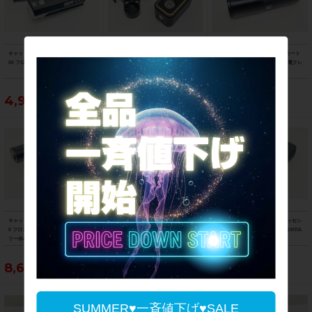
キャットアイ CATEYE アンプ AMPP5
マジックシャイン MAGICSHINE シー
キャットアイ CATEYE VOLT用 カート
00 フロントライト 点灯確認済み
ミー SEEMEE300 リアライト 点灯確
リッジバッテリー BA-2.2 急速充電クレ
認済み
ードル2 CRA-002 セット
4,950円
5,390円
5,390円
キャットアイ CATEYE ボルト VOLT80
美品 ガーミン GARMIN カメラ搭載リ
ラファ Rapha レインプルーフエッセン
0 フロントライト カートリッジバッテ
アビューレーダー リアライト 点灯確認
シャルケース RAINPROOF ESSENTIA
リー(BA-3.4) 充電クレードル3(CRA-00
済み
L CASE
3)付属 点灯確認済み
8,690円
43,890円
5,390円
SUMMER♥一斉値下げ♥SALE