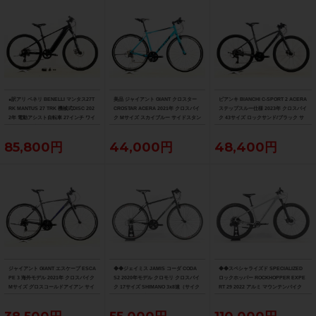
●訳アリ ベネリ BENELLI マンタス27T
美品 ジャイアント GIANT クロスター
ビアンキ BIANCHI C-SPORT 2 ACERA
RK MANTUS 27 TRK 機械式DISC 202
CROSTAR ACERA 2021年 クロスバイ
ステップスルー仕様 2023年 クロスバイ
2年 電動アシスト自転車 27インチ ワイ
ク Mサイズ スカイブルー サイドスタン
ク 43サイズ ロックサンド/ブラック サ
ズロード限定ブラック
ド付
イドスタンド付
85,800円
44,000円
48,400円
ジャイアント GIANT エスケープ ESCA
◆◆ジェイミス JAMIS コーダ CODA
◆◆スペシャライズド SPECIALIZED
PE 3 海外モデル 2021年 クロスバイク
S2 2020年モデル クロモリ クロスバイ
ロックホッパー ROCKHOPPER EXPE
Mサイズ グロスコールドアイアン サイ
ク 17サイズ SHIMANO 3x8速（サイク
RT 29 2022 アルミ マウンテンバイク
ドスタンド付
ルパラダイス大阪より配送）
MTB Mサイズ SRAM SX EAGLE 1x12
速（サイクルパラダイス大阪より配
送）