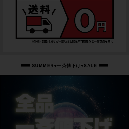
SUMMER♥一斉値下げ♥SALE