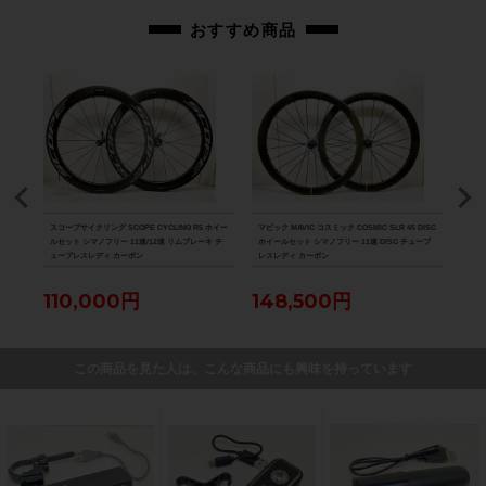
おすすめ商品
 シマ
スコープサイクリング SCOPE CYCLING R5 ホイー
マビック MAVIC コスミック COSMIC SLR 45 DISC
超美品
ーボン
ルセット シマノフリー 11速/12速 リムブレーキ チ
ホイールセット シマノフリー 11速 DISC チューブ
HAR
ューブレスレディ カーボン
レスレディ カーボン
チュ
110,000円
148,500円
7
この商品を見た人は、こんな商品にも興味を持っています