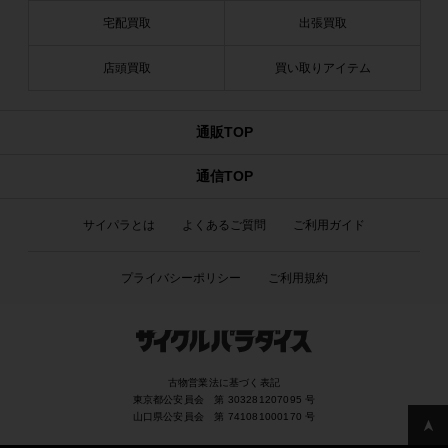
宅配買取
出張買取
店頭買取
買い取りアイテム
通販TOP
通信TOP
サイパラとは
よくあるご質問
ご利用ガイド
プライバシーポリシー
ご利用規約
古物営業法に基づく表記
東京都公安員会 第 303281207095 号
山口県公安員会 第 741081000170 号