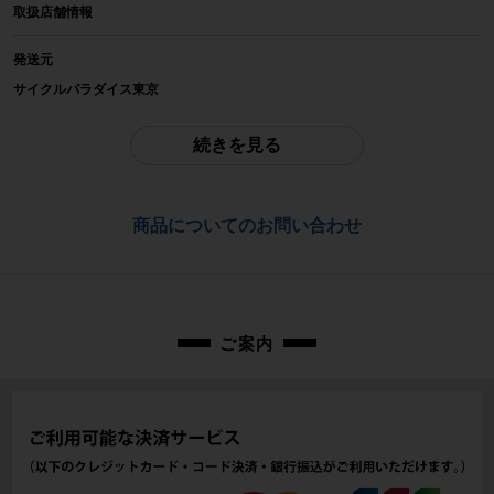
BROMPTON
取扱店舗情報
参考価格
発送元
-
サイクルパラダイス東京
※本商品は店頭で現物確認が出来ません。
重量
ご不明点はお問い合わせ欄よりご質問下さい。
続きを見る
-
配送
商品の状態
佐川急便にて全国配送いたします。
商品についてのお問い合わせ
中古：C（使用感あり/キズ、ヨゴレあり）
お問合わせ番号
使用感がややあり、小キズ、汚れがあります。 特に表面の汚れが目立ちます。
小傷や擦れ傷、汚れはありますが、比較的目立った大きな傷の少ない美品商品
cps-2605094005-pa-037682482
です。
※付属品に関しては写真に写っているものですべてとなります。
ご案内
商品コード
cps-2605094005-pa-037682482