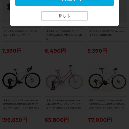
閉じる
アランデル? ARUNDEL カーボンボト
未使用品 シマノ SHIMANO デュラエー
ブロンプトン BROMPTON Spanninga
ルケージ 2個セット ブラック
ス DURA-ACE CN-7700 チェーン 114L
リアライト 点灯確認済み
◯
7,590円
6,490円
5,390円
★★スペシャライズド SPECIALIZED
★★ビアンキ BIANCHI PRIMAVERA 2
美品 スペシャライズド SPECIALIZED
DIVERGE E5 COMP 2023年モデル ア
6 2018年モデル ハイテン シティサイク
SIRRUS 3.0 microSHIFT 油圧DISC 20
ルミ グラベルロードバイク 49サイズ 1
ル バイク 42cm 26インチ 内装3速 ピン
22年 クロスバイク Mサイズ サテンクレ
1速 （サイクルパラダイス山口より配
ク（サイクルパラダイス山口より配送)
イ サイドスタンド付
送)
199,650円
63,800円
77,000円