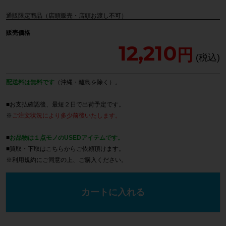
通販限定商品（店頭販売・店頭お渡し不可）
販売価格
12,210
配送料は無料です
（沖縄・離島を除く）。
■お支払確認後、最短２日で出荷予定です。
※
ご注文状況により多少前後いたします。
■
お品物は１点モノのUSEDアイテムです。
■買取・下取は
こちら
からご依頼頂けます。
※
利用規約
にご同意の上、ご購入ください。
カートに入れる