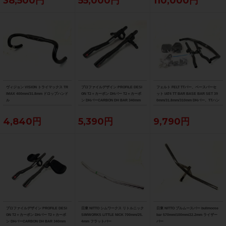
38,500円
55,000円
110,000円
ヴィジョン VISION トライマックス TR
プロファイルデザイン PROFILE DESI
フェルト FELT TTバー、ベースバーセ
IMAX 400mm/31.8mm ドロップハンド
GN T2＋カーボン DHバー T2＋カーボ
ット IAT4 TT BAR BASE BAR SET 39
ル
ン DHバーCARBON DH BAR 340mm
0mm/31.8mm/310mm DHバー、TTハン
ドル
4,840円
5,390円
9,790円
プロファイルデザイン PROFILE DESI
日東 NITTO シムワークス リトルニック
日東 NITTO ブルムースバー bullmoose
GN T2＋カーボン DHバー T2＋カーボ
SIMWORKS LITTLE NICK 700mm/25.
bar 570mm/100mm/22.2mm ライザー
ン DHバーCARBON DH BAR 340mm
4mm フラットバー
バー