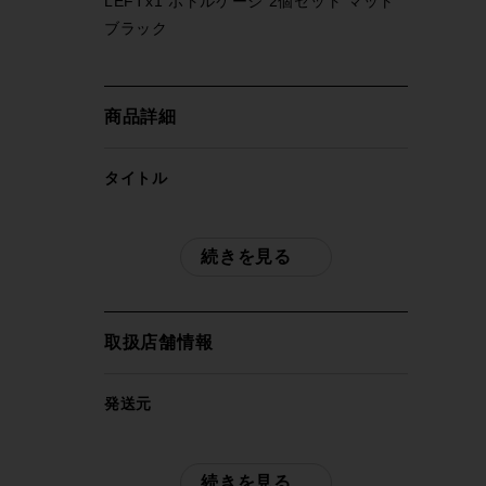
LEFTx1 ボトルケージ 2個セット マット
ブラック
商品詳細
タイトル
スペシャライズド SPECIALIZED ZEE
CAGE II SIDE LOADING RIGHTx1
続きを見る
LEFTx1 ボトルケージ 2個セット マット
ブラック
取扱店舗情報
商品種類
ボトルケージ
発送元
サイクルパラダイス東京
メーカー
※本商品は店頭で現物確認が出来ません。
続きを見る