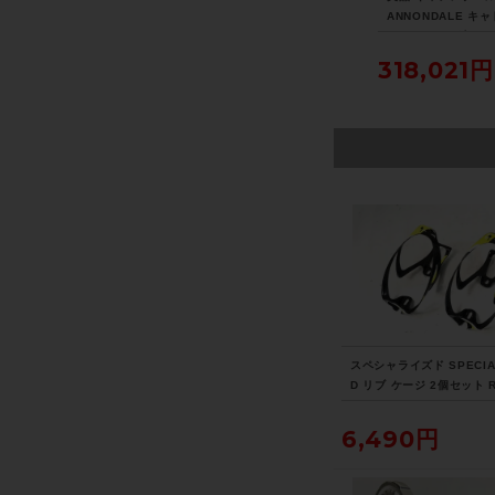
N
グナイト チタン IGNIT
テグラ ULTEGRA PD-6
ANNONDALE キャ
モリ
E Ti SADDLE サドル
800 ビンディングペダ
CAAD 13 12速 UL
ro
チタン
ル 〇
RA Di2 リムブレー
8,690円
5,390円
318,021円
速
021年 ロードバイク
ス大
サイズ ニュークリ
エロー
スペシャライズド SPECIA
D リブ ケージ 2個セット R
AGE
6,490円