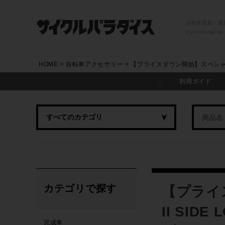
自転車買取・通
CycleParadise
HOME
自転車アクセサリー
【プライスダウン開始】スペシャライズド
利用ガイド
カテゴリで探す
【プライス
II SID
完成車