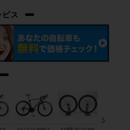
ービス
O R
ジャイアント GIANT T
▼▼美品 マビック MAV
▼▼トレック TRE