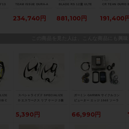
ド13
TEAM ISSUE DURA-A
BLADE RS 12速 ULTE
CR TEAN DURO 
TEG
CE Di2 2013年 カーボ
GRA Di2 油圧DISC パ
105 ホイールカス
キ 2
ンロードバイク 54サイ
ワメ付 2023年 カーボ
2021年 カーボン
234,740円
881,100円
191,400
 51
ズ チームオリカグリー
ンロードバイク XSサイ
バイク Lサイズ ラ
アイ
ンエッジカラー
ズ プロチームブラック
レッド
マット
この商品を見た人は、こんな商品にも興味
LIZE
スペシャライズド SPECIALIZE
ガーミン GARMIN サイクルコン
IB C
D エスワークス リブ ケージ 2個
ピューター エッジ 1040 ソーラ
セット S-WORKS RIB CAGE
ー EDGE 1040 SOLAR
5,390円
66,990円