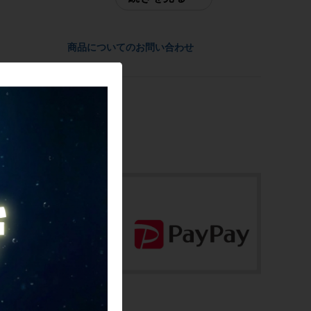
SPECIALIZED
ご不明点はお問い合わせ欄よりご質問下さ
い。
参考価格
商品についてのお問い合わせ
配送
-
佐川急便にて全国配送いたします。
重量
お問合わせ番号
-
cps-2605140902-pa-089074000
商品の状態
中古：B（使用感少な目/小キズ、ヨゴレ
少々）
傷、スレ、汚れがあります。
付属品は写真に写っているものが全てとな
ります。ご承知の上でご検討ください。
商品コード