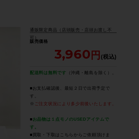
通販限定商品（店頭販売・店頭お渡し不
可）
販売価格
3,960
配送料は無料です
（沖縄・離島を除く）。
■お支払確認後、最短２日で出荷予定で
す。
※
ご注文状況により多少前後いたします。
■
お品物は１点モノのUSEDアイテムで
す。
■買取・下取は
こちら
からご依頼頂けま