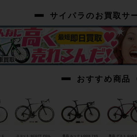
サイパラのお買取サ
おすすめ商品
 C
スコット SCOTT FOIL
美品 ルック LOOK 795
美品 グスト GUST