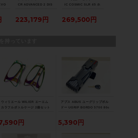
EVO
CR ADVANCED 2 DIS
IC COSMIC SLR 45 ホ
ONDA SL5 DISC
タム
C SE 105 パワメ付 ホ
イール 前後 セット シマ
2023年 カーボン
ロード
イールカスタム 2021年
ノフリー 11速 チューブ
ドバイク 50サイズ
円
223,179円
269,500円
214,500
ヴァ
カーボンロードバイク
レスレディ セラミック
1速（サイクルパ
Mサイズ カーボンカラ
ベアリング（サイクルパ
ス福岡より配送）
ー
ラダイス福岡より配送）
を持っています
ウィリエール WILIER エーエム
アブス ABUS ユーグリップボル
カラフルボトルケージ 2個セット
ドー UGRIP BORDO 5700 80c
AM COLORFUL BOTTLECAGE
m ブレードロック 鍵
7,590円
5,390円