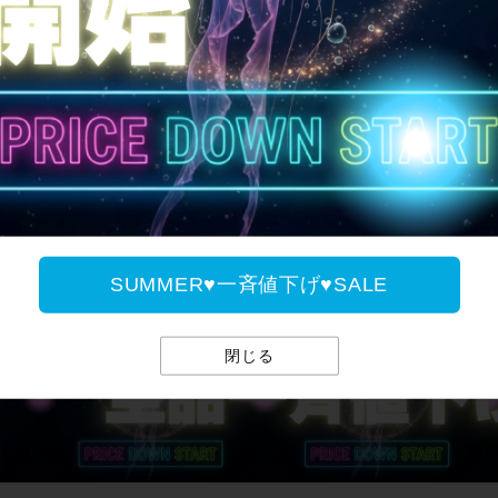
全国送料無料
SUMMER♥一斉値下げ♥
SUMMER♥一斉値下げ♥SALE
閉じる