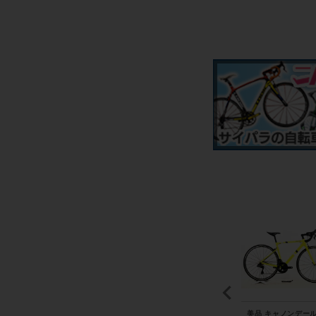
ェ
スパカズ SUPACAZ イ
シマノ SHIMANO アル
美品 キャノンデール