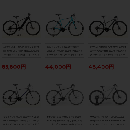
●訳アリ ベネリ BENELLI マンタス27T
美品 ジャイアント GIANT クロスター
ビアンキ BIANCHI C-SPORT 2 ACERA
RK MANTUS 27 TRK 機械式DISC 202
CROSTAR ACERA 2021年 クロスバイ
ステップスルー仕様 2023年 クロスバイ
2年 電動アシスト自転車 27インチ ワイ
ク Mサイズ スカイブルー サイドスタン
ク 43サイズ ロックサンド/ブラック サ
ズロード限定ブラック
ド付
イドスタンド付
85,800円
44,000円
48,400円
ジャイアント GIANT エスケープ ESCA
◆◆ジェイミス JAMIS コーダ CODA
◆◆スペシャライズド SPECIALIZED
PE 3 海外モデル 2021年 クロスバイク
S2 2020年モデル クロモリ クロスバイ
ロックホッパー ROCKHOPPER EXPE
Mサイズ グロスコールドアイアン サイ
ク 17サイズ SHIMANO 3x8速（サイク
RT 29 2022 アルミ マウンテンバイク
ドスタンド付
ルパラダイス大阪より配送）
MTB Mサイズ SRAM SX EAGLE 1x12