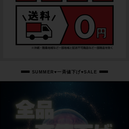
SUMMER♥一斉値下げ♥SALE