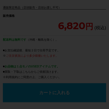
通販限定商品（店頭販売・店頭お渡し不可）
販売価格
6,820
配送料は無料です
（沖縄・離島を除く）。
■お支払確認後、最短２日で出荷予定です。
※
ご注文状況により多少前後いたします。
■
お品物は１点モノのUSEDアイテムです。
■買取・下取は
こちら
からご依頼頂けます。
※
利用規約
にご同意の上、ご購入ください。
カートに入れる