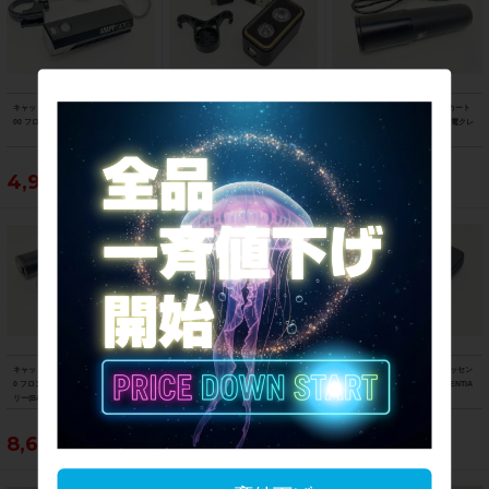
キャットアイ CATEYE アンプ AMPP5
マジックシャイン MAGICSHINE シー
キャットアイ CATEYE VOLT用 カート
00 フロントライト 点灯確認済み
ミー SEEMEE300 リアライト 点灯確
リッジバッテリー BA-2.2 急速充電クレ
認済み
ードル2 CRA-002 セット
4,950円
5,390円
5,390円
キャットアイ CATEYE ボルト VOLT80
美品 ガーミン GARMIN カメラ搭載リ
ラファ Rapha レインプルーフエッセン
0 フロントライト カートリッジバッテ
アビューレーダー リアライト 点灯確認
シャルケース RAINPROOF ESSENTIA
リー(BA-3.4) 充電クレードル3(CRA-00
済み
L CASE
3)付属 点灯確認済み
8,690円
43,890円
5,390円