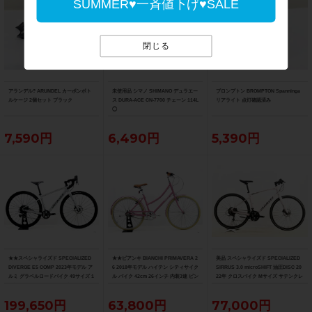
SUMMER♥一斉値下げ♥SALE
閉じる
アランデル? ARUNDEL カーボンボト
未使用品 シマノ SHIMANO デュラエー
ブロンプトン BROMPTON Spanninga
ルケージ 2個セット ブラック
ス DURA-ACE CN-7700 チェーン 114L
リアライト 点灯確認済み
◯
7,590円
6,490円
5,390円
★★スペシャライズド SPECIALIZED
★★ビアンキ BIANCHI PRIMAVERA 2
美品 スペシャライズド SPECIALIZED
DIVERGE E5 COMP 2023年モデル ア
6 2018年モデル ハイテン シティサイク
SIRRUS 3.0 microSHIFT 油圧DISC 20
ルミ グラベルロードバイク 49サイズ 1
ル バイク 42cm 26インチ 内装3速 ピン
22年 クロスバイク Mサイズ サテンクレ
1速 （サイクルパラダイス山口より配
ク（サイクルパラダイス山口より配送)
イ サイドスタンド付
送)
199,650円
63,800円
77,000円