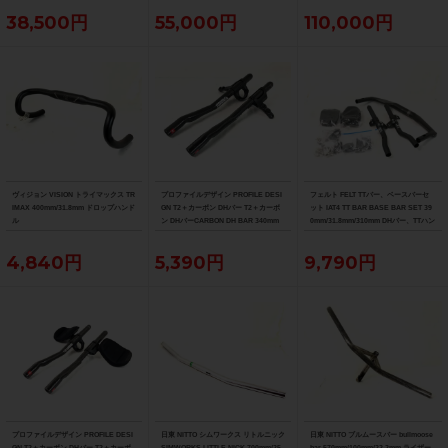
速（サイクルパラダイス大阪より配
38,500円
55,000円
110,000円
送）
ヴィジョン VISION トライマックス TR
プロファイルデザイン PROFILE DESI
フェルト FELT TTバー、ベースバーセ
IMAX 400mm/31.8mm ドロップハンド
GN T2＋カーボン DHバー T2＋カーボ
ット IAT4 TT BAR BASE BAR SET 39
ル
ン DHバーCARBON DH BAR 340mm
0mm/31.8mm/310mm DHバー、TTハン
ドル
4,840円
5,390円
9,790円
プロファイルデザイン PROFILE DESI
日東 NITTO シムワークス リトルニック
日東 NITTO ブルムースバー bullmoose
GN T2＋カーボン DHバー T2＋カーボ
SIMWORKS LITTLE NICK 700mm/25.
bar 570mm/100mm/22.2mm ライザー