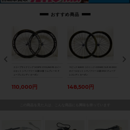
おすすめ商品
 シマ
スコープサイクリング SCOPE CYCLING R5 ホイー
マビック MAVIC コスミック COSMIC SLR 45 DISC
超美品
ーボン
ルセット シマノフリー 11速/12速 リムブレーキ チ
ホイールセット シマノフリー 11速 DISC チューブ
HAR
ューブレスレディ カーボン
レスレディ カーボン
チュ
110,000円
148,500円
7
この商品を見た人は、こんな商品にも興味を持っています