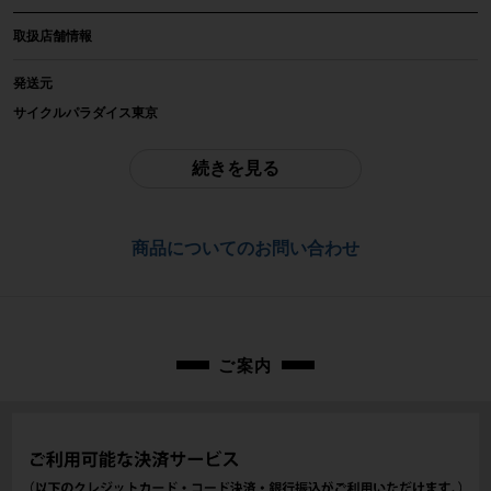
メーカー
取扱店舗情報
RINPROJECT
発送元
参考価格
サイクルパラダイス東京
-
※本商品は店頭で現物確認が出来ません。
ご不明点はお問い合わせ欄よりご質問下さい。
続きを見る
重量
配送
-
佐川急便にて全国配送いたします。
商品についてのお問い合わせ
商品の状態
お問合わせ番号
中古：B（使用感少な目/小キズ、ヨゴレ少々）
多少の使用感がありますが、僅かな汚れ程度の状態です。 直径10cm X 高さ
cps-2605264027-pa-037682513
16cm（＋巾着） ※ポケットの収納目安 H160 x W80 x D10mm小傷や擦れ
傷、汚れはありますが、比較的目立った大きな傷の少ない美品商品です。
※付属品に関しては写真に写っているものですべてとなります。
ご案内
商品コード
cps-2605264027-pa-037682513