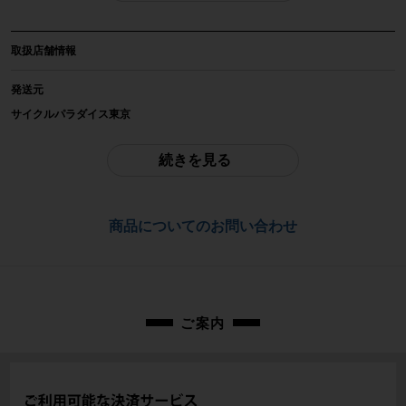
フロントライト
取扱店舗情報
メーカー
MOON
発送元
サイクルパラダイス東京
参考価格
※本商品は店頭で現物確認が出来ません。
-
ご不明点はお問い合わせ欄よりご質問下さい。
続きを見る
重量
配送
-
佐川急便にて全国配送いたします。
商品についてのお問い合わせ
商品の状態
お問合わせ番号
中古：D（強い使用感あり/目立つキズ、ヨゴレ、サビなど）
cps-2606030907-pa-037659275
削れ傷、スレ、ハゲ、汚れがあります。点灯、充電確認済み。
マウントは付属いたしません。付属品は写真に写っているものが全てとなりま
す。ご承知の上でご検討ください。
ご案内
商品コード
cps-2606030907-pa-037659275