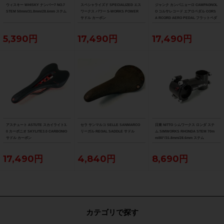
ウィスキー WHISKY ナンバー7 NO.7
スペシャライズド SPECIALIZED エス
ジャンク カンパニョーロ CAMPAGNOL
STEM 50mm/31.8mm/28.6mm ステム
ワークス パワー S-WORKS POWER
O コルサレコード エアロペダル CORS
サドル カーボン
A RCORD AERO PEDAL フラットペダ
ル
5,390円
17,490円
17,490円
アスチュート ASTUTE スカイライト3.
セラ サンマルコ SELLE SANMARCO
日東 NITTO シムワークス ロンダ ステ
0 カーボニオ SKYLITE3.0 CARBONIO
リーガル REGAL SADDLE サドル
ム SIMWORKS RHONDA STEM 70m
サドル カーボン
m/80°/31.8mm/28.6mm ステム
17,490円
4,840円
8,690円
カテゴリで探す