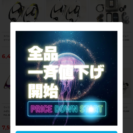
スペシャライズド SPECIALIZED リブ
スペシャライズド SPECIALIZED エス
ガーミン GARMIN サイクルコンピュー
ケージ 2個セット RIB CAGE
ワークス リブ ケージ 2個セット S-WO
ター エッジ 1040 ソーラー EDGE 1040
RKS RIB CAGE
SOLAR
6,490円
5,390円
66,990円
ウィリエール WILIER エーエム カラフ
アブス ABUS ユーグリップボルドー U
リデア RIDEA ブロンプトン用 ヒンジ
ルボトルケージ 2個セット AM COLOR
GRIP BORDO 5700 80cm ブレードロ
クランプ アッセンブリー HINGE CLAM
FUL BOTTLECAGE
ック 鍵
P ASSEMBLY シルバー
7,590円
5,390円
9,790円