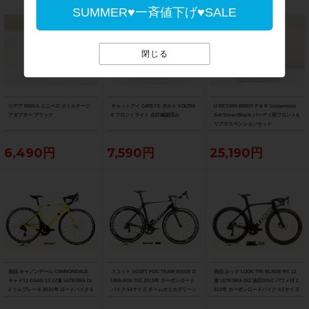
SUMMER♥一斉値下げ♥SALE
閉じる
リデア RIDEA ミニベロ ボトルケージ
キャットアイ CATEYE ボルト VOLT80
U DESIGN BIRDY F & R Suspension
アダプター ブラック
0 フロントライト 点灯確認済み
Set Silver/Black バーディ用フロント&
リアサスペンションセット
6,490円
7,590円
25,190円
美品 キャノンデール CANNONDALE
スコット SCOTT FOIL TEAM ISSUE D
美品 ルック LOOK 795 BLADE RS 12
キャド13 CAAD 13 12速 ULTEGRA Di
URA-ACE Di2 2013年 カーボンロード
速 ULTEGRA Di2 油圧DISC パワメ付 2
2 リムブレーキ 2021年 ロードバイク 5
バイク 54サイズ チームオリカグリーン
023年 カーボンロードバイク XSサイズ
1サイズ ニュークリアイエロー
エッジカラー
プロチームブラックマット