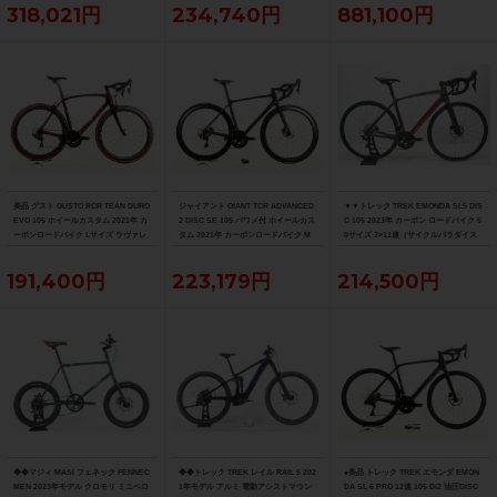
318,021円
234,740円
881,100円
美品 グスト GUSTO RCR TEAN DURO
ジャイアント GIANT TCR ADVANCED
▼▼トレック TREK EMONDA SL5 DIS
EVO 105 ホイールカスタム 2021年 カ
2 DISC SE 105 パワメ付 ホイールカス
C 105 2023年 カーボン ロードバイク 5
ーボンロードバイク Lサイズ ラヴァレ
タム 2021年 カーボンロードバイク M
0サイズ 2×11速（サイクルパラダイス
ッド
サイズ カーボンカラー
福岡より配送）
191,400円
223,179円
214,500円
◆◆マジィ MASI フェネック FENNEC
◆◆トレック TREK レイル RAIL 5 202
●美品 トレック TREK エモンダ EMON
MEN 2023年モデル クロモリ ミニベロ
1年モデル アルミ 電動アシストマウン
DA SL 6 PRO 12速 105 Di2 油圧DISC