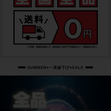
SUMMER♥一斉値下げ♥SALE