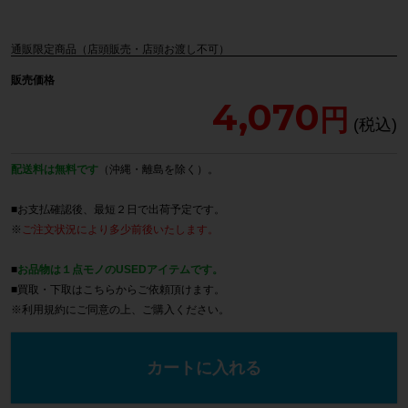
通販限定商品（店頭販売・店頭お渡し不可）
販売価格
4,070
配送料は無料です
（沖縄・離島を除く）。
■お支払確認後、最短２日で出荷予定です。
※
ご注文状況により多少前後いたします。
■
お品物は１点モノのUSEDアイテムです。
■買取・下取は
こちら
からご依頼頂けます。
※
利用規約
にご同意の上、ご購入ください。
カートに入れる