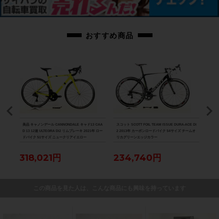
おすすめ商品
8000
美品 キャノンデール CANNONDALE キャド13 CAA
スコット SCOTT FOIL TEAM ISSUE DURA-ACE Di
美品 ル
D 13 12速 ULTEGRA Di2 リムブレーキ 2021年 ロー
2 2013年 カーボンロードバイク 54サイズ チームオ
Di2
ドバイク 51サイズ ニュークリアイエロー
リカグリーンエッジカラー
ク 
318,021円
234,740円
88
この商品を見た人は、こんな商品にも興味を持っています