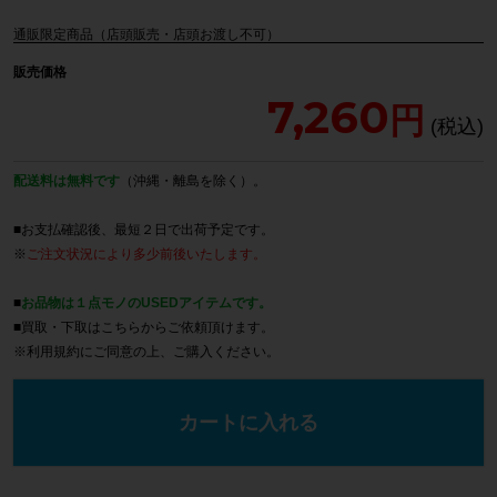
通販限定商品（店頭販売・店頭お渡し不可）
販売価格
7,260
配送料は無料です
（沖縄・離島を除く）。
■お支払確認後、最短２日で出荷予定です。
※
ご注文状況により多少前後いたします。
■
お品物は１点モノのUSEDアイテムです。
■買取・下取は
こちら
からご依頼頂けます。
※
利用規約
にご同意の上、ご購入ください。
カートに入れる