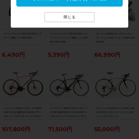
閉じる
スペシャライズド SPECIALIZED リブ
スペシャライズド SPECIALIZED エス
ガーミン GARMIN サイクルコンピュー
ケージ 2個セット RIB CAGE
ワークス リブ ケージ 2個セット S-WO
ター エッジ 1040 ソーラー EDGE 1040
RKS RIB CAGE
SOLAR
6,490円
5,390円
66,990円
ジェイミス JAMIS レネゲード RENEG
ジャイアント GIANT TCRコンポジット
カラミータ Calamita デュエ DUE SOR
ADE S5 105 油圧DISC 2021年 グラベ
2 TCR COMPOSITE 2 105 2014年 カ
A 2013年 クロモリ ロードバイク 46サ
ルロード クロモリロードバイク 58サイ
ーボンロードバイク XSサイズ ブラッ
イズ シルクブラッシュ
ズ アノカッパー
ク
107,800円
71,500円
55,000円