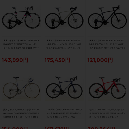
★★ジャイアント GIANT LIV ENVIE A
★★アンカー ANCHOR RL8D 105 202
★★アンカー ANCHOR RL6D 105 202
DVANCED 2 2016年モデル カーボン
1年モデル カーボン ロードバイク 480
2年モデル アルミ ロードバイク 480サ
ロードバイク XSサイズ 2×11速 ブラッ
サイズ 2×11速 プレシャスチタン（サ
イズ 2×11速 ネイビー（サイクルパラダ
ク×ホワイト（サイクルパラダイス山口
イクルパラダイス山口より配送)
イス山口より配送)
より配送)
143,990円
175,450円
121,000円
訳アリ レストアベース アタラ Atala Pr
コーダーブルーム KHODAA BLOOM フ
ピナレロ PINARELLO プリンスディス
ofessional CAMPAGNOLO CHORUS 1
ァーナ FARNA DISC 105 2024年 ロー
ク PRINCE DISK 105 2021年 カーボン
980年代 クロモリ ロードバイク 530サ
ドバイク 500サイズ マットブルー
ロードバイク 430サイズ レッド
イズ グレー/ブルー