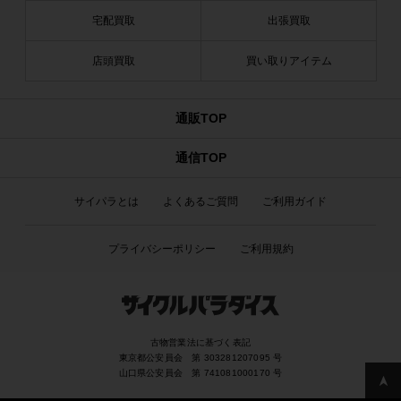
宅配買取
出張買取
店頭買取
買い取りアイテム
通販TOP
通信TOP
サイパラとは
よくあるご質問
ご利用ガイド
プライバシーポリシー
ご利用規約
古物営業法に基づく表記
東京都公安員会 第 303281207095 号
山口県公安員会 第 741081000170 号