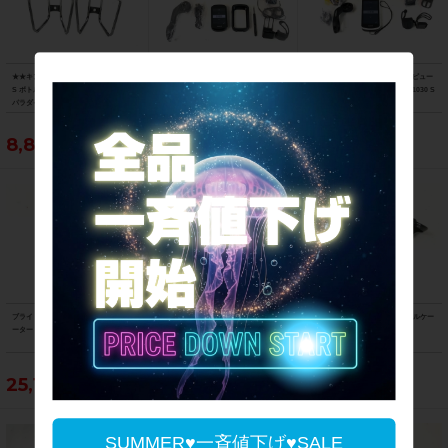
★★キングケージ KING CAGE USA S
ガーミン GARMIN サイクルコンピュー
ガーミン GARMIN サイクルコンピュー
S ボトルケージ 2個セット（サイクル
ター エッジ 830 セット EDGE 830 SE
ター エッジ 1030 セット EDGE 1030 S
パラダイス山口より配送)
T
ET
8,800円
27,390円
28,490円
ブライトン BRYTON サイクルコンピュ
モスト MOST カーボンボトルケージ 2
ゼファール ZEFAL カーボンボトルケー
ーター ライダー750 RIDER 750
個セット CARBON BOTTLE CAGE
ジ 2個セット PULSE
25,190円
8,690円
5,390円
SUMMER♥一斉値下げ♥SALE