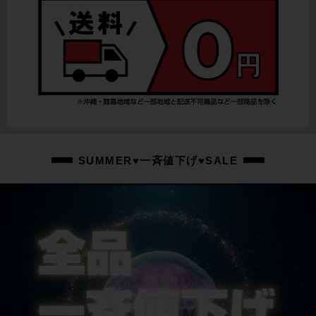
SUMMER♥一斉値下げ♥SALE