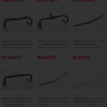
154,000円
167,618円
309,364円
◆◆ジャイアント GIANT コンタクト S
◆◆エフエスエー FSA SL-K ハンドル
◆◆日東 NITTO フォーシュレッド FOR
LR CONTACT SLR AERO DROP 420m
バー 420mm ステム 100mm 31.8mm 2
SHRED BAR 650mm 31.8mm フラッ
m 31.8mm カーボンドロップハンドル
8.6mm セット カーボン ドロップハン
トハンドルバー（サイクルパラダイス
バー（サイクルパラダイス大阪より配
ドルバー（サイクルパラダイス大阪よ
大阪より配送）
送）
り配送）
27,500円
16,500円
12,100円
◆◆ボントレガー BONTRAGER エア
◆◆日東 NITTO フォーシュレッド FOR
◆◆日東 NITTO スムースムーブ SMOO
ロプロ AERO PRO ROAD ハンドルバ
SHRED BAR CMWC2023 ブルー 650
TH MOVE BAR 780mm 31.8mm フラ
ー 440-410mm 31.8mm カーボン（サ
mm 25.4mm フラットハンドルバー
ットハンドルバー（サイクルパラダイ