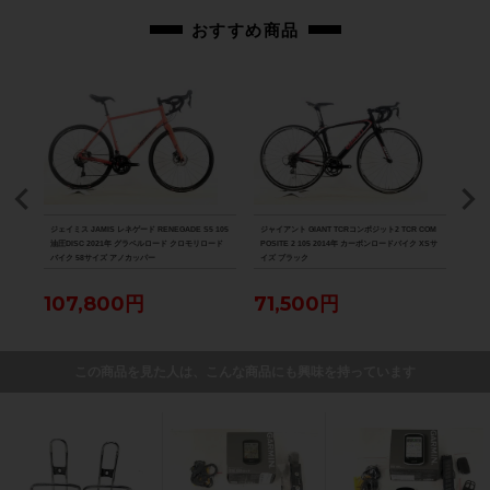
おすすめ商品
VE B
ジェイミス JAMIS レネゲード RENEGADE S5 105
ジャイアント GIANT TCRコンポジット2 TCR COM
カラミ
（サイク
油圧DISC 2021年 グラベルロード クロモリロード
POSITE 2 105 2014年 カーボンロードバイク XSサ
ロモ
バイク 58サイズ アノカッパー
イズ ブラック
107,800円
71,500円
55
この商品を見た人は、こんな商品にも興味を持っています