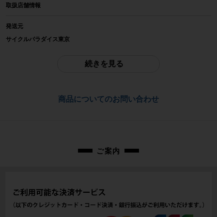
取扱店舗情報
TREK
発送元
参考価格
サイクルパラダイス東京
-
※本商品は店頭で現物確認が出来ません。
ご不明点はお問い合わせ欄よりご質問下さい。
続きを見る
重量
配送
-
佐川急便にて全国配送いたします。
商品についてのお問い合わせ
商品の状態
お問合わせ番号
中古：C（使用感あり/キズ、ヨゴレあり）
削れ傷、スレ、ハゲがあります。
cps-2606030910-pa-037682858
付属品は写真に写っているものが全てとなります。ご承知の上でご検討くださ
い。
ご案内
商品コード
cps-2606030910-pa-037682858