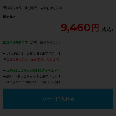
通販限定商品（店頭販売・店頭お渡し不可）
販売価格
9,460
配送料は無料です
（沖縄・離島を除く）。
■お支払確認後、最短２日で出荷予定です。
※
ご注文状況により多少前後いたします。
■
お品物は１点モノのUSEDアイテムです。
■買取・下取は
こちら
からご依頼頂けます。
※
利用規約
にご同意の上、ご購入ください。
カートに入れる