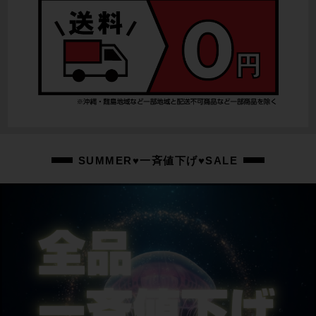
SUMMER♥一斉値下げ♥SALE