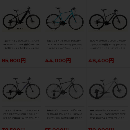
●訳アリ ベネリ BENELLI マンタス27T
美品 ジャイアント GIANT クロスター
ビアンキ BIANCHI C-SPORT 2 ACERA
RK MANTUS 27 TRK 機械式DISC 202
CROSTAR ACERA 2021年 クロスバイ
ステップスルー仕様 2023年 クロスバイ
2年 電動アシスト自転車 27インチ ワイ
ク Mサイズ スカイブルー サイドスタン
ク 43サイズ ロックサンド/ブラック サ
ズロード限定ブラック
ド付
イドスタンド付
85,800円
44,000円
48,400円
ジャイアント GIANT エスケープ ESCA
◆◆ジェイミス JAMIS コーダ CODA
◆◆スペシャライズド SPECIALIZED
PE 3 海外モデル 2021年 クロスバイク
S2 2020年モデル クロモリ クロスバイ
ロックホッパー ROCKHOPPER EXPE
Mサイズ グロスコールドアイアン サイ
ク 17サイズ SHIMANO 3x8速（サイク
RT 29 2022 アルミ マウンテンバイク
ドスタンド付
ルパラダイス大阪より配送）
MTB Mサイズ SRAM SX EAGLE 1x12
速（サイクルパラダイス大阪より配
送）