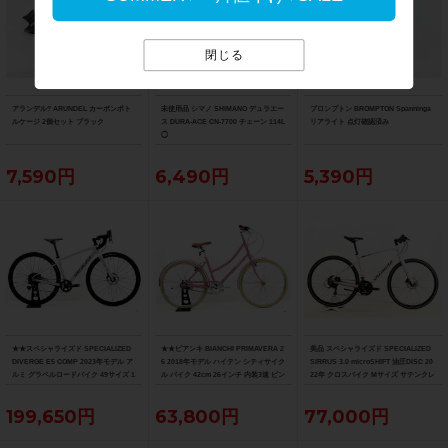
閉じる
アランデル? ARUNDEL カーボンボト
未使用品 シマノ SHIMANO デュラエー
ブロンプトン BROMPTON Spanninga
ルケージ 2個セット ブラック
ス DURA-ACE CN-7700 チェーン 114L
リアライト 点灯確認済み
◯
7,590円
6,490円
5,390円
★★スペシャライズド SPECIALIZED
★★ビアンキ BIANCHI PRIMAVERA 2
美品 スペシャライズド SPECIALIZED
DIVERGE E5 COMP 2023年モデル ア
6 2018年モデル ハイテン シティサイク
SIRRUS 3.0 microSHIFT 油圧DISC 20
ルミ グラベルロードバイク 49サイズ 1
ル バイク 42cm 26インチ 内装3速 ピン
22年 クロスバイク Mサイズ サテンクレ
1速 （サイクルパラダイス山口より配
ク（サイクルパラダイス山口より配送)
イ サイドスタンド付
送)
199,650円
63,800円
77,000円