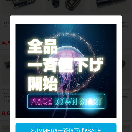
キャットアイ CATEYE アンプ AMPP5
マジックシャイン MAGICSHINE シー
キャットアイ CATEYE VOLT用 カート
00 フロントライト 点灯確認済み
ミー SEEMEE300 リアライト 点灯確
リッジバッテリー BA-2.2 急速充電クレ
認済み
ードル2 CRA-002 セット
4,950円
5,390円
5,390円
キャットアイ CATEYE ボルト VOLT80
美品 ガーミン GARMIN カメラ搭載リ
ラファ Rapha レインプルーフエッセン
0 フロントライト カートリッジバッテ
アビューレーダー リアライト 点灯確認
シャルケース RAINPROOF ESSENTIA
リー(BA-3.4) 充電クレードル3(CRA-00
済み
L CASE
3)付属 点灯確認済み
8,690円
43,890円
5,390円
SUMMER♥一斉値下げ♥SALE