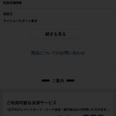
取扱店舗情報
-
発送元
参考価格
サイクルパラダイス東京
-
※本商品は店頭で現物確認が出来ません。
ご不明点はお問い合わせ欄よりご質問下さい。
続きを見る
重量
配送
-
佐川急便にて全国配送いたします。
商品についてのお問い合わせ
商品の状態
お問合わせ番号
中古：C（使用感あり/キズ、ヨゴレあり）
傷、スレ、汚れがあります。
cps-2606030918-pa-037682930
付属品は写真に写っているものが全てとなります。ご承知の上でご検討くださ
い。
ご案内
商品コード
cps-2606030918-pa-037682930