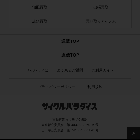
宅配買取
出張買取
店頭買取
買い取りアイテム
通販TOP
通信TOP
サイパラとは
よくあるご質問
ご利用ガイド
プライバシーポリシー
ご利用規約
古物営業法に基づく表記
東京都公安員会 第 303281207095 号
山口県公安員会 第 741081000170 号