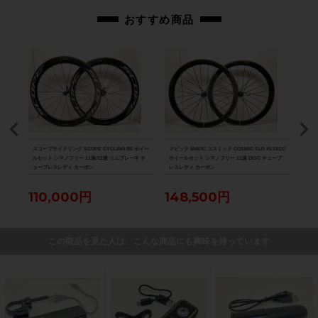
おすすめ商品
 シマ
スコープサイクリング SCOPE CYCLING R5 ホイー
マビック MAVIC コスミック COSMIC SLR 45 DISC
超美品
ーボン
ルセット シマノフリー 11速/12速 リムブレーキ チ
ホイールセット シマノフリー 11速 DISC チューブ
HAR
ューブレスレディ カーボン
レスレディ カーボン
チュ
110,000円
148,500円
7
この商品を見た人は、こんな商品にも興味を持っています