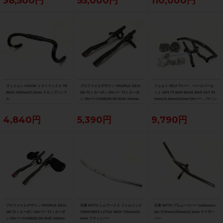
38,500円
55,000円
110,000円
ヴィジョン VISION トライマックス TR
プロファイルデザイン PROFILE DESI
フェルト FELT TTバー、ベースバーセ
IMAX 400mm/31.8mm ドロップハンド
GN T2＋カーボン DHバー T2＋カーボ
ット IAT4 TT BAR BASE BAR SET 39
ル
ン DHバーCARBON DH BAR 340mm
0mm/31.8mm/310mm DHバー、TTハン
ドル
4,840円
5,390円
9,790円
プロファイルデザイン PROFILE DESI
日東 NITTO シムワークス リトルニック
日東 NITTO ブルムースバー bullmoose
GN T2＋カーボン DHバー T2＋カーボ
SIMWORKS LITTLE NICK 700mm/25.
bar 570mm/100mm/22.2mm ライザー
ン DHバーCARBON DH BAR 340mm
4mm フラットバー
バー