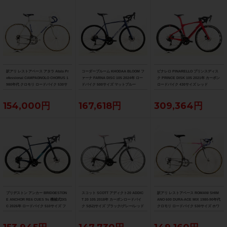
訳アリ レストアベース アタラ Atala Pr
コーダーブルーム KHODAA BLOOM フ
ピナレロ PINARELLO プリンスディス
ofessional CAMPAGNOLO CHORUS 1
ァーナ FARNA DISC 105 2024年 ロー
ク PRINCE DISK 105 2021年 カーボン
980年代 クロモリ ロードバイク 530サ
ドバイク 500サイズ マットブルー
ロードバイク 430サイズ レッド
イズ グレー/ブルー
154,000円
167,618円
309,364円
ブリヂストン アンカー BRIDGESTON
スコット SCOTT アディクト20 ADDIC
訳アリ レストアベース ROMANI SHIM
E ANCHOR RE6 CUES 9s 機械式DIS
T 20 105 2018年 カーボンロードバイ
ANO 600 DURA-ACE MIX 1980-90年代
C 2026年 ロードバイク 510サイズ フ
ク S(52)サイズ ブラック/グレー/レッド
クロモリ ロードバイク 530サイズ ホワ
ロウブルー
イト/ピンク/イエロー