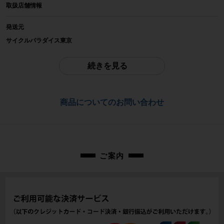
取扱店舗情報
BONTRAGER
発送元
参考価格
サイクルパラダイス東京
-
※本商品は店頭で現物確認が出来ません。
ご不明点はお問い合わせ欄よりご質問下さい。
続きを見る
重量
配送
-
佐川急便にて全国配送いたします。
商品についてのお問い合わせ
商品の状態
お問合わせ番号
中古：S（ほぼ新品・新古未使用品）
未使用の長期保管、展示品です。箱に傷み、破れがあります。
cps-2606090907-pa-037602025
付属品は写真に写っているものが全てとなります。ご承知の上でご検討くださ
い。
ご案内
管理コード：cps-2606090907-pa-037602025
商品コード
cps-2606090907-pa-037602025