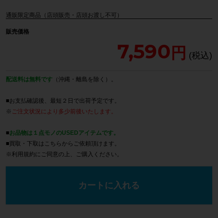
通販限定商品（店頭販売・店頭お渡し不可）
販売価格
7,590
配送料は無料です
（沖縄・離島を除く）。
■お支払確認後、最短２日で出荷予定です。
※
ご注文状況により多少前後いたします。
■
お品物は１点モノのUSEDアイテムです。
■買取・下取は
こちら
からご依頼頂けます。
※
利用規約
にご同意の上、ご購入ください。
カートに入れる