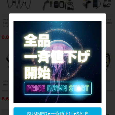
★★キングケージ KING CAGE USA S
ガーミン GARMIN サイクルコンピュー
ガーミン GARMIN サイクルコンピュー
S ボトルケージ 2個セット（サイクル
ター エッジ 830 セット EDGE 830 SE
ター エッジ 1030 セット EDGE 1030 S
パラダイス山口より配送)
T
ET
8,800円
27,390円
28,490円
モスト MOST カーボンボトルケージ 2
ゼファール ZEFAL カーボンボトルケー
スペシャライズド SPECIALIZED リブ
個セット CARBON BOTTLE CAGE
ジ 2個セット PULSE
ケージ 2個セット RIB CAGE
8,690円
5,390円
6,490円
SUMMER♥一斉値下げ♥SALE