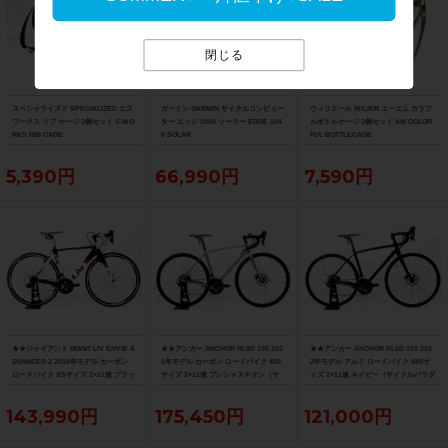
閉じる
スペシャライズド SPECIALIZED エス
ガーミン GARMIN サイクルコンピュー
ウィリエール WILIER エーエム カラフ
ワークス リブ ケージ 2個セット S-WO
ター エッジ 1040 ソーラー EDGE 104
ルボトルケージ 2個セット AM COLOR
RKS RIB CAGE
0 SOLAR
FUL BOTTLECAGE
5,390円
66,990円
7,590円
★★ジャイアント GIANT LIV ENVIE A
★★アンカー ANCHOR RL8D 105 202
★★アンカー ANCHOR RL6D 105 202
DVANCED 2 2016年モデル カーボン
1年モデル カーボン ロードバイク 480
2年モデル アルミ ロードバイク 480サ
ロードバイク XSサイズ 2×11速 ブラッ
サイズ 2×11速 プレシャスチタン（サ
イズ 2×11速 ネイビー（サイクルパラダ
ク×ホワイト（サイクルパラダイス山口
イクルパラダイス山口より配送)
イス山口より配送)
より配送)
143,990円
175,450円
121,000円