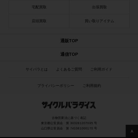
宅配買取
出張買取
店頭買取
買い取りアイテム
通販TOP
通信TOP
サイパラとは
よくあるご質問
ご利用ガイド
プライバシーポリシー
ご利用規約
古物営業法に基づく表記
東京都公安員会 第 303281207095 号
山口県公安員会 第 741081000170 号