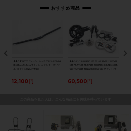
おすすめ商品
ボンサ
◆◆日東 NITTO フォーシュレッド FOR SHRED BA
◆◆シマノ SHIMANO 105 R7100 ST-R7120 FC-R7
◆◆ボ
ダイス
R 650mm 31.8mm フラットハンドルバー（サイク
100 FD-R7100 RD-R7100 BR-R7170 CS-R7101 RT-
PRO
ルパラダイス大阪より配送）
CL170 2×12速 機械式 油圧DISC コンポセット（サ
ーボ
イクルパラダイス大阪より配送）
12,100円
60,500円
16
この商品を見た人は、こんな商品にも興味を持っています