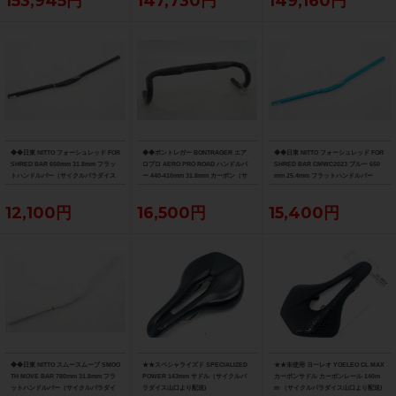
153,945円
147,730円
149,160円
◆◆日東 NITTO フォーシュレッド FOR
◆◆ボントレガー BONTRAGER エア
◆◆日東 NITTO フォーシュレッド FOR
SHRED BAR 650mm 31.8mm フラッ
ロプロ AERO PRO ROAD ハンドルバ
SHRED BAR CMWC2023 ブルー 650
トハンドルバー（サイクルパラダイス
ー 440-410mm 31.8mm カーボン（サ
mm 25.4mm フラットハンドルバー
大阪より配送）
イクルパラダイス大阪より配送）
（サイクルパラダイス大阪より配送）
12,100円
16,500円
15,400円
◆◆日東 NITTO スムースムーブ SMOO
★★スペシャライズド SPECIALIZED
★★未使用 ヨーレオ YOELEO CL MAX
TH MOVE BAR 780mm 31.8mm フラ
POWER 143mm サドル（サイクルパ
カーボンサドル カーボンレール 140m
ットハンドルバー（サイクルパラダイ
ラダイス山口より配送)
m （サイクルパラダイス山口より配送)