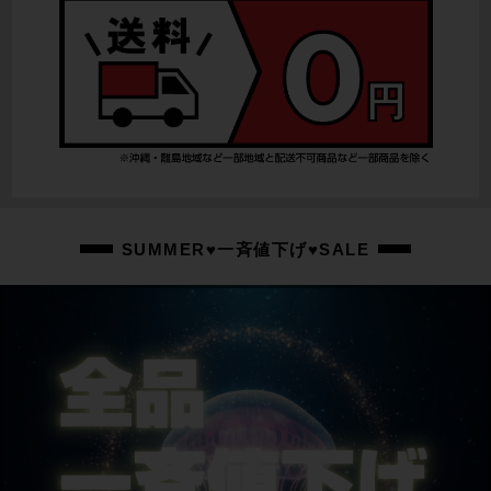
SUMMER♥一斉値下げ♥SALE