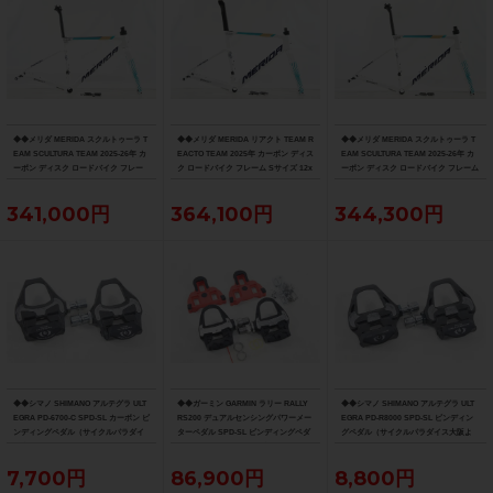
◆◆メリダ MERIDA スクルトゥーラ T
◆◆メリダ MERIDA リアクト TEAM R
◆◆メリダ MERIDA スクルトゥーラ T
EAM SCULTURA TEAM 2025-26年 カ
EACTO TEAM 2025年 カーボン ディス
EAM SCULTURA TEAM 2025-26年 カ
ーボン ディスク ロードバイク フレー
ク ロードバイク フレーム Sサイズ 12x
ーボン ディスク ロードバイク フレーム
ム XXSサイズ 12x100/142mm（サイ
100/142mm 700C（サイクルパラダイ
Sサイズ 12x100/142mm 700C（サイク
クルパラダイス大阪より配送）
ス大阪より配送）
ルパラダイス大阪より配送）
341,000円
364,100円
344,300円
◆◆シマノ SHIMANO アルテグラ ULT
◆◆ガーミン GARMIN ラリー RALLY
◆◆シマノ SHIMANO アルテグラ ULT
EGRA PD-6700-C SPD-SL カーボン ビ
RS200 デュアルセンシングパワーメー
EGRA PD-R8000 SPD-SL ビンディン
ンディングペダル（サイクルパラダイ
ターペダル SPD-SL ビンディングペダ
グペダル（サイクルパラダイス大阪よ
ス大阪より配送）
ル（サイクルパラダイス大阪より配
り配送）
送）
7,700円
86,900円
8,800円