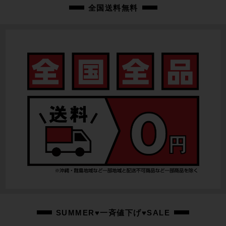
変速レバー
全国送料無料
SHIMANO/3×9速
フロントディレイラー
SHIMANO SORA FD-R3030
リアディレイラー
SHIMANO ALIVIO RD-T4000
スプロケット
SHIMANO CS-HG400-9/9速
ブレーキキャリパー
DIACOMPE/カンチブレーキ
ホイール
SON DYNAMO/Velocity 27.5×1.50
ステム
SUMMER♥一斉値下げ♥SALE
NITTO/100mm