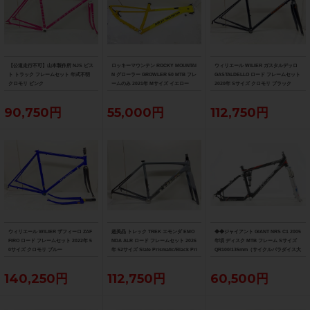
【公道走行不可】山本製作所 NJS ピス
ロッキーマウンテン ROCKY MOUNTAI
ウィリエール WILIER ガスタルデッロ
ト トラック フレームセット 年式不明
N グローラー GROWLER 50 MTB フレ
GASTALDELLO ロード フレームセット
クロモリ ピンク
ームのみ 2021年 Mサイズ イエロー
2020年 Sサイズ クロモリ ブラック
90,750円
55,000円
112,750円
ウィリエール WILIER ザフィーロ ZAF
超美品 トレック TREK エモンダ EMO
◆◆ジャイアント GIANT NRS C1 2005
FIRO ロード フレームセット 2022年 5
NDA ALR ロード フレームセット 2026
年頃 ディスク MTB フレーム Sサイズ
0サイズ クロモリ ブルー
年 52サイズ Slate Prismatic/Black Pri
QR100/135mm（サイクルパラダイス大
smatic Fade
阪より配送）
140,250円
112,750円
60,500円