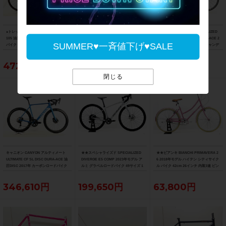
●トレック TREK マドン MADONE SL6
フェルト FELT F5 105 2013年 カーボ
美品 スペシャライズド SPECIALIZED
105 油圧DISC 2021年 カーボンロード
ンロードバイク 58サイズ ブラック
S-WORKS TARMAC SL5 DURA-ACE 2
SUMMER♥一斉値下げ♥SALE
バイク 52サイズ リチウムグレー/トレ
015 カーボン 54サイズ グロスキャンデ
ックブラック ☆
ィレッド/ブラック/ゴールド
472,153円
55,000円
263,329円
閉じる
キャニオン CANYON アルティメート
★★スペシャライズド SPECIALIZED
★★ビアンキ BIANCHI PRIMAVERA 2
ULTIMATE CF SL DISC DURA-ACE 油
DIVERGE E5 COMP 2023年モデル ア
6 2018年モデル ハイテン シティサイク
圧DISC 2017年 カーボンロードバイク
ルミ グラベルロードバイク 49サイズ 1
ル バイク 42cm 26インチ 内装3速 ピン
サイズ ブルー
1速 （サイクルパラダイス山口より配
ク（サイクルパラダイス山口より配送)
送)
346,610円
199,650円
63,800円