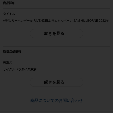
商品詳細
タイトル
●美品 リーベンデール RIVENDELL サムヒルボーン SAM HILLBORNE 2022年
クロスバイク 48サイズ シルバー ☆
続きを見る
自転車種
クロスバイク
取扱店舗情報
年式
2022年
発送元
サイクルパラダイス東京
参考価格
※本商品は店頭で現物確認が出来ません。
-
ご不明点はお問い合わせ欄よりご質問下さい。
続きを見る
フレーム素材
配送
クロモリ
通常配送品は佐川急便、大型配送品は家財便にて発送いたします。
商品についてのお問い合わせ
（配送業者をお選び頂く事はできません）
メーカーサイズ
お問合わせ番号
48サイズ