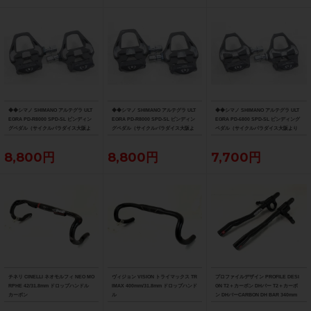
◆◆シマノ SHIMANO アルテグラ ULT
◆◆シマノ SHIMANO アルテグラ ULT
◆◆シマノ SHIMANO アルテグラ ULT
EGRA PD-R8000 SPD-SL ビンディン
EGRA PD-R8000 SPD-SL ビンディン
EGRA PD-6800 SPD-SL ビンディング
グペダル（サイクルパラダイス大阪よ
グペダル（サイクルパラダイス大阪よ
ペダル（サイクルパラダイス大阪より
り配送）
り配送）
配送）
8,800円
8,800円
7,700円
チネリ CINELLI ネオモルフィ NEO MO
ヴィジョン VISION トライマックス TR
プロファイルデザイン PROFILE DESI
RPHE 42/31.8mm ドロップハンドル
IMAX 400mm/31.8mm ドロップハンド
GN T2＋カーボン DHバー T2＋カーボ
カーボン
ル
ン DHバーCARBON DH BAR 340mm