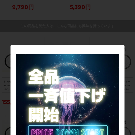
9,790円
5,390円
5,
この商品を見た人は、こんな商品にも興味を持っています
トレック TREK エモンダ EMONDA AL
ビアンキ BIANCHI フェニーチェ スポ
スペシャライズド SPECIALIZED ター
R5 DISC 105 油圧DISC 2021年 ロード
ーツ FENICE SPORT Tiagra 2017年
マック スポーツ TARMAC SPORT 105
バイク 47サイズ スレート トゥ トレッ
ロードバイク 50サイズ ホワイト
2018年 カーボンロードバイク 56サイ
ク ブラック フェード
ズ サガン スーパースター
155,188円
103,400円
121,000円