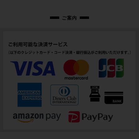
cpt-2409300907-bi-037601678
適正身長
ご案内
165~175cm(あくまで目安です)
ヘッドチューブ
145mm(実寸）
シートチューブ
485mm(C-T実寸）
トップチューブ
530mm(C-C実寸）
重量
13.47kg
クランク
SUGINO/170mm