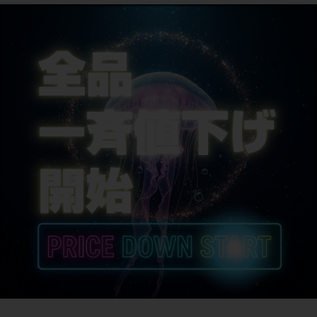
ハンドル
NITTO/550mm
シートポスト
-
サドル
BROOKS B17
商品の状態
中古：B（使用感少な目/小キズ、ヨゴレ少々）
こちらの自転車は以下の確認を行っております。
変速：正常に動作します。
ブレーキ：正常に動作します。
右ブレーキレバーが後輪動作、左ブレーキレバーが前輪動作の海外仕様で組ま
れています。
タイヤ：パンクはしておりません。
フレーム、その他外観：クランク、シートポストにキズ、スレがあり、カゴに
はくすみ、汚れが見られます。