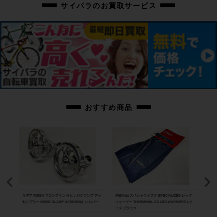
サイパラのお買取サービス
その他フレームやパーツに小傷や擦れ傷、薄い汚れはありますが、全体的に使
用感の少ない美品車体です。
上記以外の確認とメンテナンスは行っておりません。
付属品：前カゴ、センタースタンド、フロントライトが付属します。
ペダルは付属いたしません。別途ご用意下さい。
画像に無いキズや汚れもございます。※ペダルなどの付属品に関しては写真に
写っているものですべてとなりますのでご了承ください。
商品コード
おすすめ商品
cpt-2409300907-bi-037601678
ICE
リデア RIDEA ブロンプトン用 ヒンジクランプ アッ
未使用品 スペシャライズド SPECIALIZED レッグ
未使用
ズ ホワ
センブリー HINGE CLAMP ASSEMBLY シルバー
ウォーマー THERMINAL 2.0 LEG WARMERS Lサ
ウォー
イズ ブラック
N W