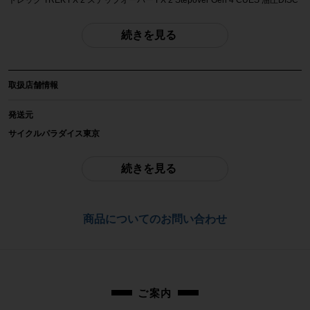
トレック TREK FX 2 ステップオーバー FX 2 Stepover Gen 4 CUES 油圧DISC
2026年 クロスバイク Lサイズ カーボンダークグレー
続きを見る
自転車種
クロスバイク
取扱店舗情報
年式
2026年
発送元
サイクルパラダイス東京
参考価格
-
ご不明点はお問い合わせ欄よりご質問下さい。
続きを見る
フレーム素材
配送
アルミ
通常配送品は佐川急便、大型配送品は家財便にて発送いたします。
商品についてのお問い合わせ
（配送業者をお選び頂く事はできません）
メーカーサイズ
お問合わせ番号
Lサイズ
cpt-2605191703-bi-037600568
適正身長
ご案内
175~186cm(メーカー推奨)