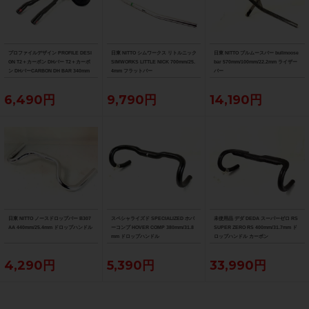
プロファイルデザイン PROFILE DESI
日東 NITTO シムワークス リトルニック
日東 NITTO ブルムースバー bullmoose
GN T2＋カーボン DHバー T2＋カーボ
SIMWORKS LITTLE NICK 700mm/25.
bar 570mm/100mm/22.2mm ライザー
ン DHバーCARBON DH BAR 340mm
4mm フラットバー
バー
6,490円
9,790円
14,190円
日東 NITTO ノースドロップバー B307
スペシャライズド SPECIALIZED ホバ
未使用品 デダ DEDA スーパーゼロ RS
AA 440mm/25.4mm ドロップハンドル
ーコンプ HOVER COMP 380mm/31.8
SUPER ZERO RS 400mm/31.7mm ド
mm ドロップハンドル
ロップハンドル カーボン
4,290円
5,390円
33,990円