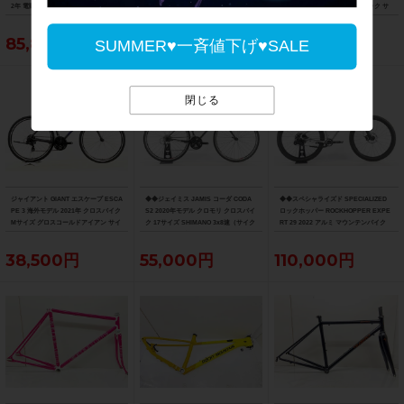
2年 電動アシスト自転車 27インチ ワイ
ク Mサイズ スカイブルー サイドスタン
ク 43サイズ ロックサンド/ブラック サ
ズロード限定ブラック
ド付
イドスタンド付
85,800円
44,000円
48,400円
SUMMER♥一斉値下げ♥SALE
閉じる
ジャイアント GIANT エスケープ ESCA
◆◆ジェイミス JAMIS コーダ CODA
◆◆スペシャライズド SPECIALIZED
PE 3 海外モデル 2021年 クロスバイク
S2 2020年モデル クロモリ クロスバイ
ロックホッパー ROCKHOPPER EXPE
Mサイズ グロスコールドアイアン サイ
ク 17サイズ SHIMANO 3x8速（サイク
RT 29 2022 アルミ マウンテンバイク
ドスタンド付
ルパラダイス大阪より配送）
MTB Mサイズ SRAM SX EAGLE 1x12
速（サイクルパラダイス大阪より配
38,500円
55,000円
110,000円
送）