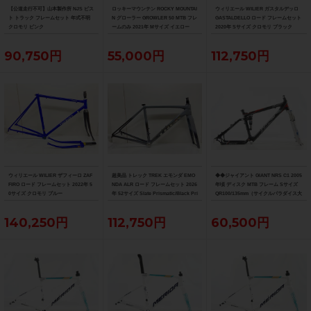
【公道走行不可】山本製作所 NJS ピス
ロッキーマウンテン ROCKY MOUNTAI
ウィリエール WILIER ガスタルデッロ
ト トラック フレームセット 年式不明
N グローラー GROWLER 50 MTB フレ
GASTALDELLO ロード フレームセット
クロモリ ピンク
ームのみ 2021年 Mサイズ イエロー
2020年 Sサイズ クロモリ ブラック
90,750円
55,000円
112,750円
ウィリエール WILIER ザフィーロ ZAF
超美品 トレック TREK エモンダ EMO
◆◆ジャイアント GIANT NRS C1 2005
FIRO ロード フレームセット 2022年 5
NDA ALR ロード フレームセット 2026
年頃 ディスク MTB フレーム Sサイズ
0サイズ クロモリ ブルー
年 52サイズ Slate Prismatic/Black Pri
QR100/135mm（サイクルパラダイス大
smatic Fade
阪より配送）
140,250円
112,750円
60,500円