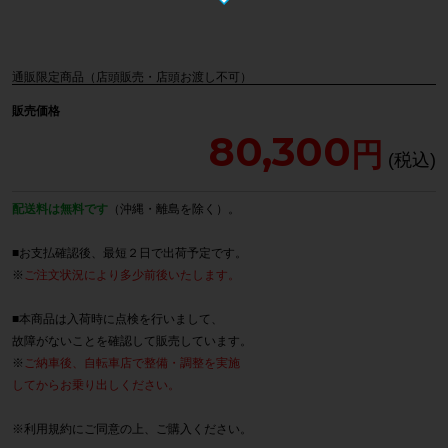
通販限定商品（店頭販売・店頭お渡し不可）
販売価格
80,300
配送料は無料です
（沖縄・離島を除く）。
■お支払確認後、最短２日で出荷予定です。
※
ご注文状況により多少前後いたします。
■本商品は入荷時に点検を行いまして、
故障がないことを確認して販売しています。
※
ご納車後、自転車店で整備・調整を実施
してからお乗り出しください。
※
利用規約
にご同意の上、ご購入ください。