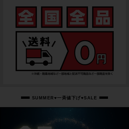
-
リアディレイラー
SHIMANO CUES U4000
スプロケット
SHIMANO
ブレーキキャリパー
TEKTRO/油圧DISC
ホイール
BONTRAGER CONNECTION/700X35C
ステム
SUMMER♥一斉値下げ♥SALE
BONTRAGER/100mm
ハンドル
BONTRAGER/590mm