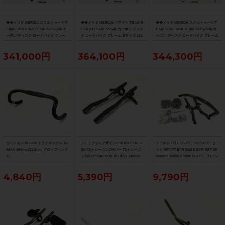
◆◆メリダ MERIDA スクルトゥーラ T
◆◆メリダ MERIDA リアクト TEAM R
◆◆メリダ MERIDA スクルトゥーラ T
EAM SCULTURA TEAM 2025-26年 カ
EACTO TEAM 2025年 カーボン ディス
EAM SCULTURA TEAM 2025-26年 カ
ーボン ディスク ロードバイク フレー
ク ロードバイク フレーム Sサイズ 12x
ーボン ディスク ロードバイク フレーム
ム XXSサイズ 12x100/142mm（サイ
100/142mm 700C（サイクルパラダイ
Sサイズ 12x100/142mm 700C（サイク
クルパラダイス大阪より配送）
ス大阪より配送）
ルパラダイス大阪より配送）
341,000円
364,100円
344,300円
ヴィジョン VISION トライマックス TR
プロファイルデザイン PROFILE DESI
フェルト FELT TTバー、ベースバーセ
IMAX 400mm/31.8mm ドロップハンド
GN T2＋カーボン DHバー T2＋カーボ
ット IAT4 TT BAR BASE BAR SET 39
ル
ン DHバーCARBON DH BAR 340mm
0mm/31.8mm/310mm DHバー、TTハン
ドル
4,840円
5,390円
9,790円