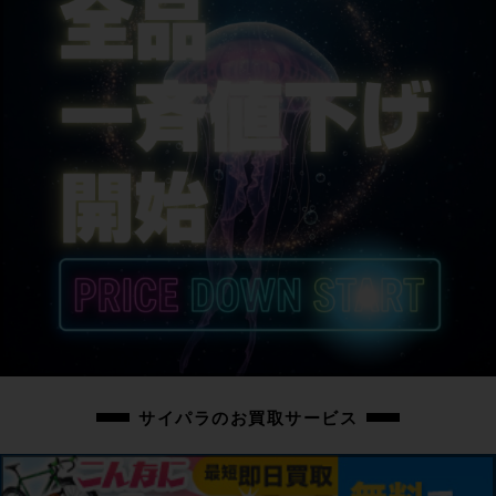
シートポスト
BONTRAGER
サドル
BONTRAGER
商品の状態
中古：C（使用感あり/キズ、ヨゴレあり）
こちらの自転車は以下の確認を行っております。
変速：正常に動作します。
ブレーキ：正常に動作します。
タイヤ：パンクはしておりません。
フレーム、その他外観：リアディレイラー、ステム、ブレーキレバー、グリッ
プ、スタンドにキズがあります。チェーン、クランクボルト、ステムボルトに
サビが見られます。左ブレーキレバー先端に曲がりがあります。
その他フレームやパーツにキズやスレキズ、汚れがあり、通常の使用感が感じ
サイパラのお買取サービス
られる車体です。
上記以外の確認とメンテナンスは行っておりません。
付属品：ペダルは付属いたしません。別途ご用意下さい。