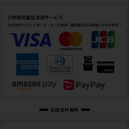
ヘッドチューブ
190mm(実寸）
シートチューブ
465mm(C-T実寸）
トップチューブ
565mm(C-C実寸）
重量
12.27kg
クランク
PROWHEEL/170mm
変速レバー
全国送料無料
SHIMANO CUES U4000/1X9速
フロントディレイラー