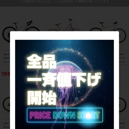
この商品を見た人は、こんな商品にも興味を持っています
★★スペシャライズド SPECIALIZED
★★ビアンキ BIANCHI PRIMAVERA 2
美品 スペシャライズド SPECIALIZED
DIVERGE E5 COMP 2023年モデル ア
6 2018年モデル ハイテン シティサイク
SIRRUS 3.0 microSHIFT 油圧DISC 20
ルミ グラベルロードバイク 49サイズ 1
ル バイク 42cm 26インチ 内装3速 ピン
22年 クロスバイク Mサイズ サテンクレ
1速 （サイクルパラダイス山口より配
ク（サイクルパラダイス山口より配送)
イ サイドスタンド付
送)
199,650円
63,800円
77,000円
●訳アリ ベネリ BENELLI マンタス27T
美品 ジャイアント GIANT クロスター
ビアンキ BIANCHI C-SPORT 2 ACERA
RK MANTUS 27 TRK 機械式DISC 202
CROSTAR ACERA 2021年 クロスバイ
ステップスルー仕様 2023年 クロスバイ