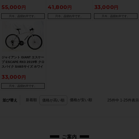
2019年 クロスバイク XLサイ
イズ ホワイト/ブラック サイ
ン
55,000
41,800
33,000
ズ ブラック
ドスタンド付
只今、品切れ中です。
只今、品切れ中です。
只今、品切れ中です。
ジャイアント GIANT エスケー
プ ESCAPE RX3 2019年 クロ
スバイク S/465サイズ ホワイ
ト
33,000
只今、品切れ中です。
新着順
価格が安い順
並び替え
価格が高い順
25
件中
1
-
25
件表示
ご案内