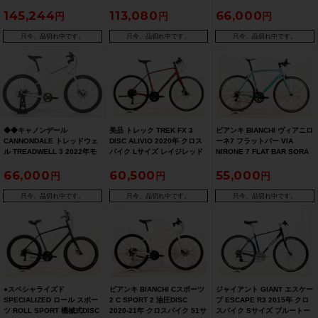
グレー
1 BAD BOY 1 LEFTY ALFINE
145,244
113,080
66,000
2018年 クロスバイク Sサイズ
BBQ 【期間限定 7/27 午前10
時迄】
只今、品切れ中です。
只今、品切れ中です。
只今、品切れ中です。
◆◆キャノンデール
美品 トレック TREK FX 3
ビアンキ BIANCHI ヴィアニロ
CANNONDALE トレッドウェ
DISC ALIVIO 2020年 クロス
ーネ7 フラットバー VIA
ル TREADWELL 3 2022年モ
バイク Lサイズ レイジレッド
NIRONE 7 FLAT BAR SORA
デル アルミ クロスバイク Lサ
2016年 クロスバイク 57サイ
66,000
60,500
55,000
イズ microSHIFT 26C 1x7速
ズ マットチェレステ
（サイクルパラダイス大阪よ
り配送）
只今、品切れ中です。
只今、品切れ中です。
只今、品切れ中です。
●スペシャライズド
ビアンキ BIANCHI Cスポーツ
ジャイアント GIANT エスケー
SPECIALIZED ロール スポー
2 C SPORT 2 油圧DISC
プ ESCAPE R3 2015年 クロ
ツ ROLL SPORT 機械式DISC
2020-21年 クロスバイク 51サ
スバイク Sサイズ ブルートー