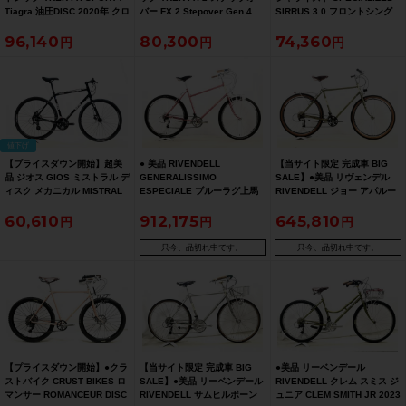
Tiagra 油圧DISC 2020年 クロ
バー FX 2 Stepover Gen 4
SIRRUS 3.0 フロントシング
スバイク Mサイズ マット メタ
CUES 油圧DISC 2026年 クロ
ル化 2021年 クロスバイク L
96,140
80,300
74,360
リック ガンメタル 【お買い得
スバイク Lサイズ カーボンダ
サイズ グロスキャストブラッ
SALE】
ークグレー 【お買い得
ク/ロケットレッド 【お買い得
SALE】
SALE】
値下げ
【プライスダウン開始】超美
● 美品 RIVENDELL
【当サイト限定 完成車 BIG
品 ジオス GIOS ミストラル デ
GENERALISSIMO
SALE】●美品 リヴェンデル
ィスク メカニカル MISTRAL
ESPECIALE ブルーラグ上馬
RIVENDELL ジョー アパルー
DISC MECHANICAL 機械式
13周年 世界限定12本 クロモ
サ JOE APPALOOSA クロモ
60,610
912,175
645,810
DISC 2023年 クロスバイク
リ ジェネラルバイク 2025年
リ ジェネラルバイク 54サイズ
52サイズ ブラック 【お買い得
58サイズ ピンク
セルジオグリーン 【期間限定
SALE】
5/26 午前10時迄】
只今、品切れ中です。
只今、品切れ中です。
【プライスダウン開始】●クラ
【当サイト限定 完成車 BIG
●美品 リーベンデール
ストバイク CRUST BIKES ロ
SALE】●美品 リーベンデール
RIVENDELL クレム スミス ジ
マンサー ROMANCEUR DISC
RIVENDELL サムヒルボーン
ュニア CLEM SMITH JR 2023