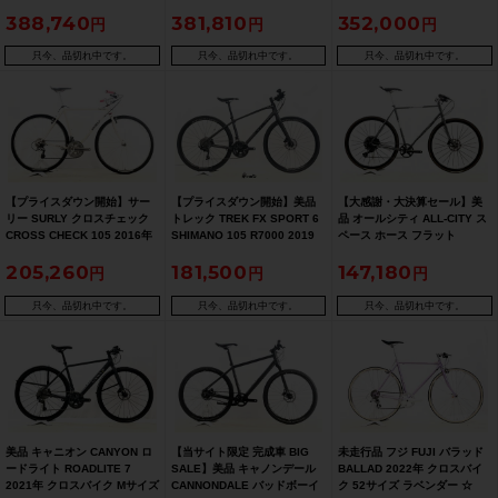
SHIMANO GRX 機械式DISC
SAM HILLBORNE 2022年 ク
年 クロスバイク 45サイズ グ
388,740
381,810
352,000
ブレーキ 2022年 クロスバイ
ロスバイク 48サイズ シルバー
リーン ☆
ク 52サイズ ピンク ☆【お買
☆【期間限定 11/26 午前10時
い得SALE】
迄】
只今、品切れ中です。
只今、品切れ中です。
只今、品切れ中です。
【プライスダウン開始】サー
【プライスダウン開始】美品
【大感謝・大決算セール】美
リー SURLY クロスチェック
トレック TREK FX SPORT 6
品 オールシティ ALL-CITY ス
CROSS CHECK 105 2016年
SHIMANO 105 R7000 2019
ペース ホース フラット
クロスバイク 52サイズ ホワイ
年 カーボンクロスバイク Sサ
SPACE HORSE FLAT 油圧
205,260
181,500
147,180
トベージュ 【お買い得
イズ ブラック 【お買い得
DISC 2022年 クロスバイク
SALE】
SALE】
55サイズ グレー 【期間限定
2/26 午前10時迄】
只今、品切れ中です。
只今、品切れ中です。
只今、品切れ中です。
美品 キャニオン CANYON ロ
【当サイト限定 完成車 BIG
未走行品 フジ FUJI バラッド
ードライト ROADLITE 7
SALE】美品 キャノンデール
BALLAD 2022年 クロスバイ
2021年 クロスバイク Mサイズ
CANNONDALE バッドボーイ
ク 52サイズ ラベンダー ☆