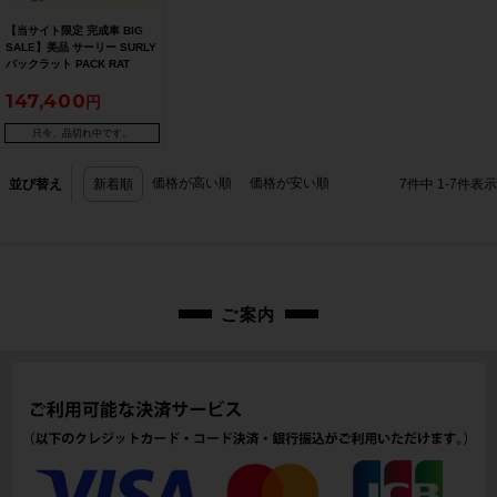
【当サイト限定 完成車 BIG
SALE】美品 サーリー SURLY
パックラット PACK RAT
2020年 クロスバイク 46サイ
147,400
ズ クリーム 【期間限定 12/25
午前10時迄】
只今、品切れ中です。
価格が高い順
価格が安い順
並び替え
新着順
7
件中
1
-
7
件表示
ご案内