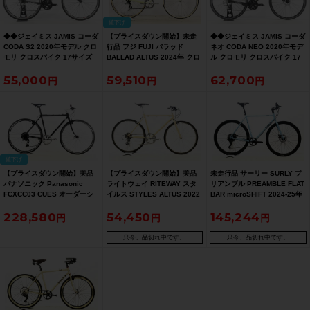
値下げ
◆◆ジェイミス JAMIS コーダ
【プライスダウン開始】未走
◆◆ジェイミス JAMIS コーダ
CODA S2 2020年モデル クロ
行品 フジ FUJI バラッド
ネオ CODA NEO 2020年モデ
モリ クロスバイク 17サイズ
BALLAD ALTUS 2024年 クロ
ル クロモリ クロスバイク 17
SHIMANO 3x8速（サイクルパ
スバイク 49サイズ アップルグ
サイズ SHIMANO 3x8速（サ
55,000
59,510
62,700
ラダイス大阪より配送）
リーン ☆【お買い得SALE】
イクルパラダイス大阪より配
送）
値下げ
【プライスダウン開始】美品
【プライスダウン開始】美品
未走行品 サーリー SURLY プ
パナソニック Panasonic
ライトウェイ RITEWAY スタ
リアンブル PREAMBLE FLAT
FCXCC03 CUES オーダーシ
イルス STYLES ALTUS 2022
BAR microSHIFT 2024-25年
クロクロスフレーム フラット
年 26インチ クロスバイク 47
クロスバイク Mサイズ スカイ
228,580
54,450
145,244
バー化 2024年 500サイズ ダ
サイズ グロスベージュ 【お買
リムブルー ☆
ークバイオレット 【お買い得
い得SALE】
SALE】
只今、品切れ中です。
只今、品切れ中です。