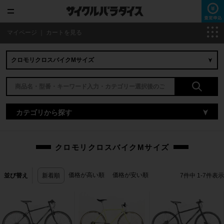
マイページ
｜
カートを見る
カテゴリから探す
クロモリクロスバイクMサイズ
価格が高い順
価格が安い順
並び替え
新着順
7
件中
1
-
7
件表示