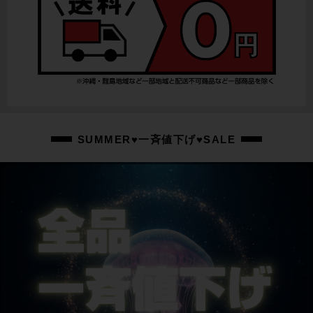
SUMMER♥一斉値下げ♥SALE