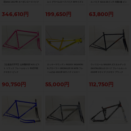
圧DISC 2017年 カーボンロードバイク
ルミ グラベルロードバイク 49サイズ 1
ル バイク 42cm 26インチ 内装3速 ピン
サイズ ブルー
1速 （サイクルパラダイス山口より配
ク（サイクルパラダイス山口より配送)
送)
346,610円
199,650円
63,800円
【公道走行不可】山本製作所 NJS ピス
ロッキーマウンテン ROCKY MOUNTAI
ウィリエール WILIER ガスタルデッロ
ト トラック フレームセット 年式不明
N グローラー GROWLER 50 MTB フレ
GASTALDELLO ロード フレームセット
クロモリ ピンク
ームのみ 2021年 Mサイズ イエロー
2020年 Sサイズ クロモリ ブラック
90,750円
55,000円
112,750円