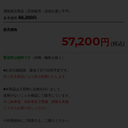
通販限定商品（店頭販売・店頭お渡し不可）
68,200
参考価格
販売価格
57,200
配送料は無料です
（沖縄・離島を除く）。
■お支払確認後、最短２日で出荷予定です。
※
ご注文状況により多少前後いたします。
■本商品は入荷時に点検を行いまして、
故障がないことを確認して販売しています。
※
ご納車後、自転車店で整備・調整を実施
してからお乗り出しください。
※
利用規約
にご同意の上、ご購入ください。