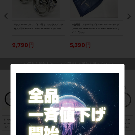
ICE
リデア RIDEA ブロンプトン用 ヒンジクランプ アッ
未使用品 スペシャライズド SPECIALIZED レッグ
未使用
ズ ホワ
センブリー HINGE CLAMP ASSEMBLY シルバー
ウォーマー THERMINAL 2.0 LEG WARMERS Lサ
ウォー
イズ ブラック
N W
9,790円
5,390円
5,
この商品を見た人は、こんな商品にも興味を持っています
トレック TREK エモンダ EMONDA AL
ビアンキ BIANCHI フェニーチェ スポ
スペシャライズド SPECIALIZED ター
R5 DISC 105 油圧DISC 2021年 ロード
ーツ FENICE SPORT Tiagra 2017年
マック スポーツ TARMAC SPORT 105
バイク 47サイズ スレート トゥ トレッ
ロードバイク 50サイズ ホワイト
2018年 カーボンロードバイク 56サイ
ク ブラック フェード
ズ サガン スーパースター