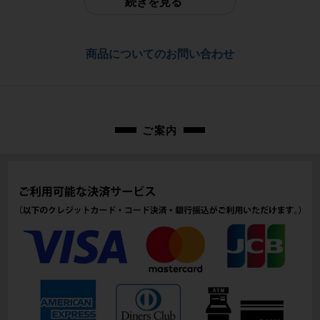
続きを見る
佐川急便にて全国配送いたします。
フレーム素材
アルミ
お問合わせ番号
商品についてのお問い合わせ
cpo-2605275508-bi-038602347
メーカーサイズ
M
適正身長
ご案内
165cm - 175cm（メーカー推奨）
ヘッドチューブ
175mm
シートチューブ
470mm
トップチューブ
573mm
重量