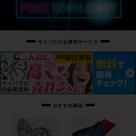
が、その他小傷程度で使用感のほぼ感じられない美品となります。
◇付属品に関しましてはお写真に掲載のお品物のみとなります。
掲載に無いお品物の付属はいたしませんため、ご注意ください。
※前輪、ハンドル、シートポスト及びサドルを取り外しした状態でのご発送と
なります。
サイパラのお買取サービス
組み付けには別途工具も必要となります為、ご不安な場合には防犯登録とご
一緒にお近くの自転車店にてご相談をお願い致します。
商品コード
cpo-2605275508-bi-038602347
おすすめ商品