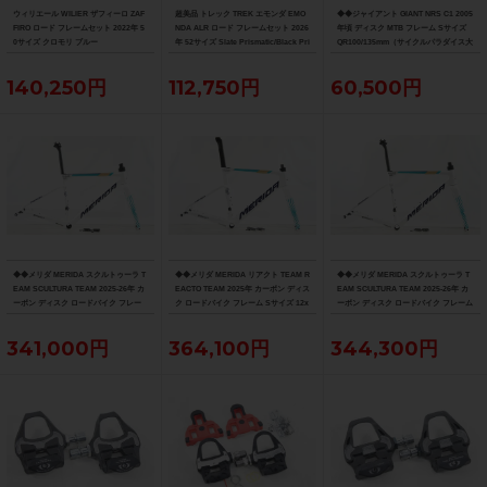
ウィリエール WILIER ザフィーロ ZAF
超美品 トレック TREK エモンダ EMO
◆◆ジャイアント GIANT NRS C1 2005
FIRO ロード フレームセット 2022年 5
NDA ALR ロード フレームセット 2026
年頃 ディスク MTB フレーム Sサイズ
0サイズ クロモリ ブルー
年 52サイズ Slate Prismatic/Black Pri
QR100/135mm（サイクルパラダイス大
smatic Fade
阪より配送）
140,250円
112,750円
60,500円
◆◆メリダ MERIDA スクルトゥーラ T
◆◆メリダ MERIDA リアクト TEAM R
◆◆メリダ MERIDA スクルトゥーラ T
EAM SCULTURA TEAM 2025-26年 カ
EACTO TEAM 2025年 カーボン ディス
EAM SCULTURA TEAM 2025-26年 カ
ーボン ディスク ロードバイク フレー
ク ロードバイク フレーム Sサイズ 12x
ーボン ディスク ロードバイク フレーム
ム XXSサイズ 12x100/142mm（サイ
100/142mm 700C（サイクルパラダイ
Sサイズ 12x100/142mm 700C（サイク
クルパラダイス大阪より配送）
ス大阪より配送）
ルパラダイス大阪より配送）
341,000円
364,100円
344,300円