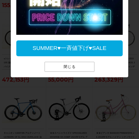
155,188円
103,400円
121,000円
SUMMER♥一斉値下げ♥SALE
●トレック TREK マドン MADONE SL6
フェルト FELT F5 105 2013年 カーボ
美品 スペシャライズド SPECIALIZED
105 油圧DISC 2021年 カーボンロード
ンロードバイク 58サイズ ブラック
S-WORKS TARMAC SL5 DURA-ACE 2
閉じる
バイク 52サイズ リチウムグレー/トレ
015 カーボン 54サイズ グロスキャンデ
ックブラック ☆
ィレッド/ブラック/ゴールド
472,153円
55,000円
263,329円
キャニオン CANYON アルティメート
★★スペシャライズド SPECIALIZED
★★ビアンキ BIANCHI PRIMAVERA 2
ULTIMATE CF SL DISC DURA-ACE 油
DIVERGE E5 COMP 2023年モデル ア
6 2018年モデル ハイテン シティサイク