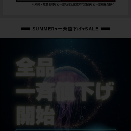
PROMAX
ホイール
AXIS
SUMMER♥一斉値下げ♥SALE
ステム
SPECIALIZED / 90mm
ハンドル
SPECIALIZED / 610mm
シートポスト
NoBrand
サドル
SPECIALIZED BRIDGE
商品の状態
中古：A（使用感の少ない美品）
左右ブレーキレバーに小傷、トップチューブ・右フォークにスレがございます