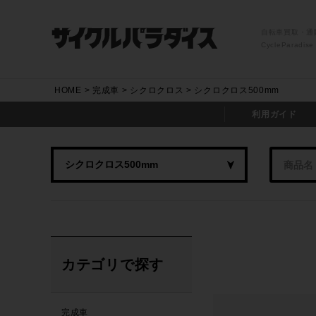
自転車買取・通
CycleParadise
HOME
完成車
シクロクロス
シクロクロス500mm
利用ガイド
カテゴリで探す
完成車