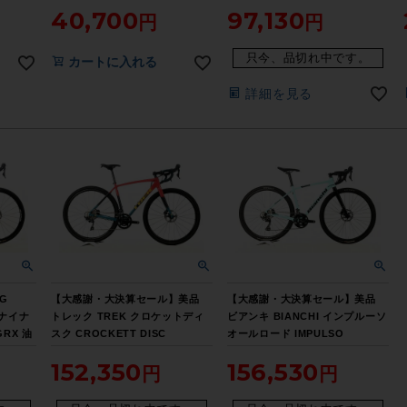
40,700
97,130
カイ
2x10速（サイクルパラダイス大
ド ロードバイク XSサイズ アル
阪より配送）
パイン【お買い得SALE】
只今、品切れ中です。
カートに入れる
詳細を見る
G
【大感謝・大決算セール】美品
【大感謝・大決算セール】美品
 ナイナ
トレック TREK クロケットディ
ビアンキ BIANCHI インプルーソ
GRX 油
スク CROCKETT DISC
オールロード IMPULSO
ルクロモ
ULTEGRA 油圧DISC 2024年 シ
ALLROAD GRX 油圧DISX 2021
152,350
156,530
 グレー
クロクロス 52サイズ レッド/ブラ
年 グラベルロード 470サイズ チ
0時迄】
ック/ブルー【期間限定 2/26 午前
ェレステ【期間限定 2/26 午前10
10時迄】
時迄】