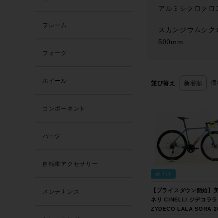
アルミシクロクロス
フレーム
スカンジウムシク
500mm
フォーク
ホイール
価
並び替え
新着順
コンポーネント
パーツ
自転車アクセサリー
値下げ
【プライスダウン開始】美
メンテナンス
ネリ CINELLI ジデコララ
ZYDECO LALA SORA 2
グラベルロード ロードバイ