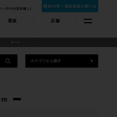
簡単30秒！買取価格を調べる
0～20:00(定休無し)
通販
店舗
カート
カテゴリから探す
mm