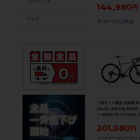
トレーニング
144,980
サイズ ミスターブルース
【お買い得SALE】
ウェア
カートに入れる
【当サイト限定 完成車 BI
SALE】未走行品 NINER
ー NINER RLT9 STEEL 
圧DISC 2020年 グラベ
201,080
リロードバイク 47サイズ
☆【期間限定 6/26 午前1