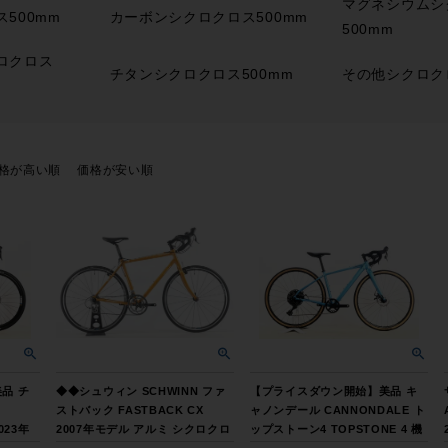
マグネシウムシ
500mm
カーボンシクロクロス500mm
500mm
ロクロス
チタンシクロクロス500mm
その他シクロクロ
格が高い順
価格が安い順
品 チ
◆◆シュウィン SCHWINN ファ
【プライスダウン開始】美品 キ
ストバック FASTBACK CX
ャノンデール CANNONDALE ト
023年
2007年モデル アルミ シクロクロ
ップストーン4 TOPSTONE 4 機
ク 51
ス SHIMANO TIAGRA 105 MIX
械式DISC 2022年 グラベルロー