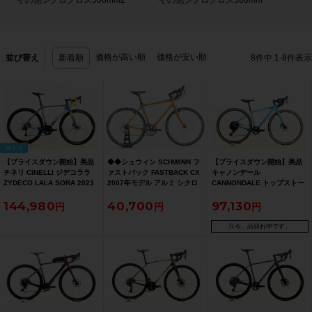
その他シクロクロス500mm2
その他シクロクロス500mm
価格が高い順
価格が安い順
並び替え
新着順
8
件中
1
-
8
件表示
値下げ
【プライスダウン開始】美品
◆◆シュウィン SCHWINN フ
【プライスダウン開始】美品
チネリ CINELLI ジデコララ
ァストバック FASTBACK CX
キャノンデール
ZYDECO LALA SORA 2023
2007年モデル アルミ シクロ
CANNONDALE トップストー
年 グラベルロード ロードバイ
クロス SHIMANO TIAGRA
ン4 TOPSTONE 4 機械式
144,980
40,700
97,130
ク 51サイズ ミスターブルース
105 MIX 2x10速（サイクルパ
DISC 2022年 グラベルロード
カイ【お買い得SALE】
ラダイス大阪より配送）
ロードバイク XSサイズ アル
パイン【お買い得SALE】
只今、品切れ中です。