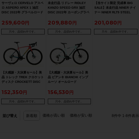
サーヴェロ CERVELO アスペ
未走行品 リドレー RIDLEY
【当サイト限定 完成車 BIG
ロ ASPERO APEX 1 油圧
KANZO SPEED GRX 油圧
SALE】未走行品 NINER ナイ
DISC 2022年 グラベルロード
DISC 2022年 カーボングラベ
ナー NINER RLT9 STEEL
カーボンロードバイク 51サイ
ルロードバイク XSサイズ カ
GRX 油圧DISC 2020年 グラ
259,600
209,880
201,080
ズ パープルサンセット
モグリーン ☆
ベルクロモリロードバイク 47
サイズ グレー ☆【期間限定
6/26 午前10時迄】
只今、品切れ中です。
只今、品切れ中です。
只今、品切れ中です。
【大感謝・大決算セール】美
【大感謝・大決算セール】美
品 トレック TREK クロケット
品 ビアンキ BIANCHI インプ
ディスク CROCKETT DISC
ルーソ オールロード
ULTEGRA 油圧DISC 2024年
IMPULSO ALLROAD GRX 油
152,350
156,530
シクロクロス 52サイズ レッ
圧DISX 2021年 グラベルロー
ド/ブラック/ブルー【期間限定
ド 470サイズ チェレステ【期
2/26 午前10時迄】
間限定 2/26 午前10時迄】
只今、品切れ中です。
只今、品切れ中です。
価格が高い順
価格が安い順
並び替え
新着順
8
件中
1
-
8
件表示