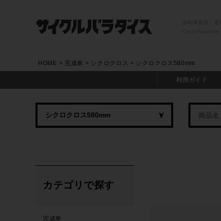
自転車買取・通
CycleParadise
HOME
完成車
シクロクロス
シクロクロス580mm
利用ガイド
カテゴリで探す
完成車