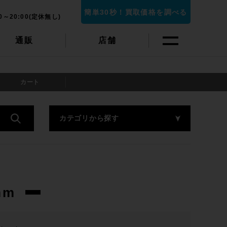
簡単30秒！買取価格を調べる
0～20:00(定休無し)
通販
店舗
カート
カテゴリから探す
mm