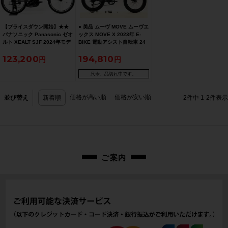
【プライスダウン開始】★★
● 美品 ムーヴ MOVE ムーヴエ
パナソニック Panasonic ゼオ
ックス MOVE X 2023年 E-
ルト XEALT SJF 2024年モデ
BIKE 電動アシスト自転車 24
ル アルミ 電動アシストバイク
インチ マットブラック ☆
123,200
194,810
350サイズ 24インチ 7速 グレ
ー（サイクルパラダイス山口
より配送)【お買い得SALE】
只今、品切れ中です。
価格が高い順
価格が安い順
並び替え
新着順
2
件中
1
-
2
件表示
ご案内