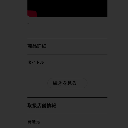
-
商品詳細
タイトル
●スペシャライズド S-WORKS ターボ レ
ボ TURBO LEVO SL SRAM EAGLE AXS
続きを見る
2021年 E-MTB E-BIKE マウンテンバイク
boost規格 Sサイズ BK
取扱店舗情報
自転車種
電動アシスト自転車
発送元