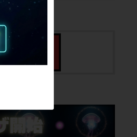
ヘッドチューブ
95mm(実寸）
シートチューブ
390mm(C-T実寸）
トップチューブ
535mm(C-C実寸）
重量
SALE
16.88kg
クランク
PRAXIS WORKS CARBON/30T/165mm