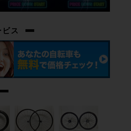
変速レバー
SRAM EAGLE E-TAP AXS/1×12速
ービス
フロントディレイラー
-
リアディレイラー
SRAM XX1 Eagle AXS
スプロケット
SRAM XG1299/10-52T
ブレーキキャリパー
MAGRA MT7/油圧DISC