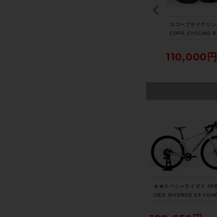
38
美品 ロヴァール ROVA
シマノ SHIMANO WH-
スコープサイクリン
セ
L ラピーデ RAPIDE CL
RS700 ホイールセット
COPE CYCLING R
1速
III ホイールセット シマ
シマノフリー 11速 リム
イールセット シマ
カ
ノフリー 11速 DISC チ
ブレーキ クリンチャー
リー 11速/12速 リ
203,500円
49,500円
110,000
ューブレスレディ カー
カーボンラップ
レーキ チューブレ
ボン
ディ カーボン
★★スペシャライズド SPE
IZED DIVERGE E5 COM
3年モデル アルミ グラベ
ドバイク 49サイズ 11速 