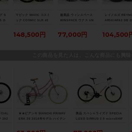
グ S
マビック MAVIC コスミ
超美品 ウィンスペース
レイノルズ REYN
5 ホ
ック COSMIC SLR 45
WINSPACE ウナス UN
AR58/AR62 DB
ノフ
DISC ホイールセット
AAS HARD SE ホイー
ルセット シマノフ
ムブ
シマノフリー 11速 DIS
ルセット シマノフリー
11速 DISC チュ
円
148,500円
77,000円
104,500
スレ
C チューブレスレディ
11速 DISC チューブレ
スレディ カーボン
カーボン
スレディ カーボン
この商品を見た人は、こんな商品にも興味
CIAL
★★ビアンキ BIANCHI PRIMAV
美品 スペシャライズド SPECIA
P 202
ERA 26 2018年モデル ハイテン
LIZED SIRRUS 3.0 microSHIF
ルロー
シティサイクル バイク 42cm 26
T 油圧DISC 2022年 クロスバイ
（サイ
インチ 内装3速 ピンク（サイク
ク Mサイズ サテンクレイ サイド