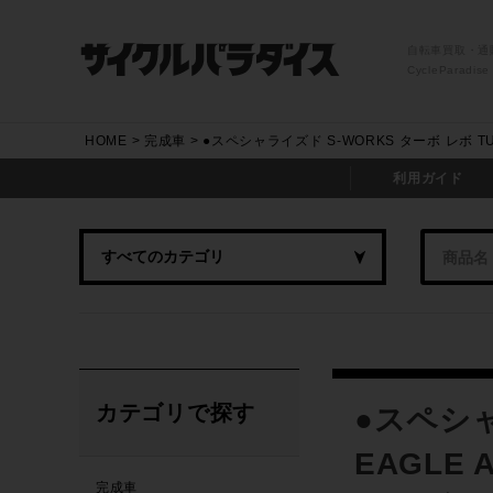
自転車買取・通
CycleParadise
HOME
完成車
●スペシャライズド S-WORKS ターボ レボ TURBO
利用ガイド
カテゴリで探す
●スペシャ
EAGLE 
完成車