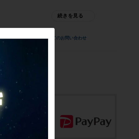
サイクルパラダイス東京
年式
※本商品は店頭で現物確認が出来ません。
続きを見る
2021年モデル
ご不明点はお問い合わせ欄よりご質問下さ
い。
参考価格
商品についてのお問い合わせ
配送
1,694,000円
通常配送品は佐川急便、大型配送品は家財
便にて発送いたします。
フレーム素材
（配送業者をお選び頂く事はできません）
カーボン
お問合わせ番号
メーカーサイズ
cpt-2312119110-bi-037600830
Sサイズ
適正身長
157~173cm(メーカー推奨)