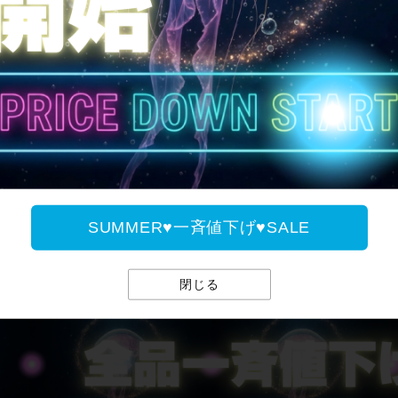
全国送料無料
SUMMER♥一斉値下げ♥SALE
SUMMER♥一斉値下げ♥
閉じる