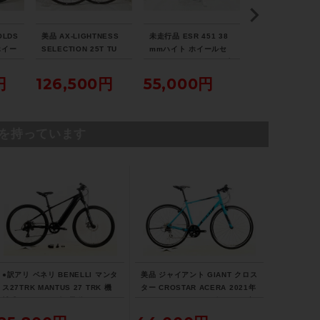
ホイール
ROVAL TRAVERSE SL/29×2.3
OLDS
美品 AX-LIGHTNESS
未走行品 ESR 451 38
シマノ SHIMAN
 ホイー
SELECTION 25T TU
mmハイト ホイールセ
テグラ ULTEGRA
リー
ホイールセット シマノ
ット シマノフリー 11速
R8170 C36 ホ
ステム
ーブレ
フリー 11速 リムブレー
DISC クリンチャー カ
ット シマノフリー
円
126,500円
55,000円
110,000
キ チューブラー カーボ
ーボン
DISC チューブ
DEITY/35mm
ン
ィ カーボン
を持っています
ハンドル
ROVAL CARBON/780mm
シートポスト
RockShox Reverb AXS
サドル
●訳アリ ベネリ BENELLI マンタ
美品 ジャイアント GIANT クロス
SPECIALIZED Bridge
ス27TRK MANTUS 27 TRK 機
ター CROSTAR ACERA 2021年
械式DISC 2022年 電動アシスト
クロスバイク Mサイズ スカイブ
自転車 27インチ ワイズロード限
ルー サイドスタンド付