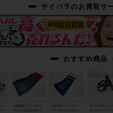
サイパラのお買取サ
おすすめ商品
ロンプ
未使用品 スペシャライ
未使用品 スペシャライ
リデア RIDEA ミ
ンプ
ズド SPECIALIZED レ
ズド SPECIALIZED レ
ボトルケージアダ