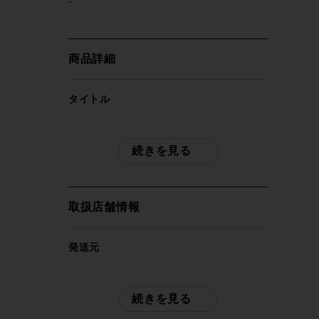
-
商品詳細
タイトル
美品 スペシャライズド SPECIALIZED
DIVERGE COMP E5 SRAM APEX 2023
続きを見る
年 グラベルロード ロードバイク 49サイ
ズ ブルー
取扱店舗情報
自転車種
ロードバイク
発送元
サイクルパラダイス東京
年式
※本商品は店頭で現物確認が出来ません。
続きを見る
2023年
ご不明点はお問い合わせ欄よりご質問下さ