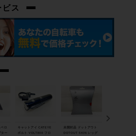
ービス
フロントディレイラー
-
リアディレイラー
SRAM APEX
スプロケット
SUNRACE
ブレーキキャリパー
SRAM
ホイール
AXIS ELITE/700X38C
ニベロ
キャットアイ CATEYE
未開封品 ドットアウト
U DESIGN BIRD
プター
ボルト VOLT800 フロ
DOTOUT SKIN レッグ
R Suspension Se