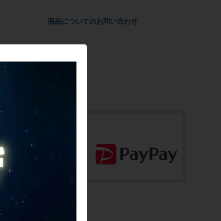
い。
参考価格
商品についてのお問い合わせ
配送
-
佐川急便にて全国配送いたします。
フレーム素材
お問合わせ番号
アルミ
cpt-2508146803-bi-037601414
メーカーサイズ
49サイズ
適正身長
165~175cm(あくまで目安です)
ヘッドチューブ
100mm(実寸）