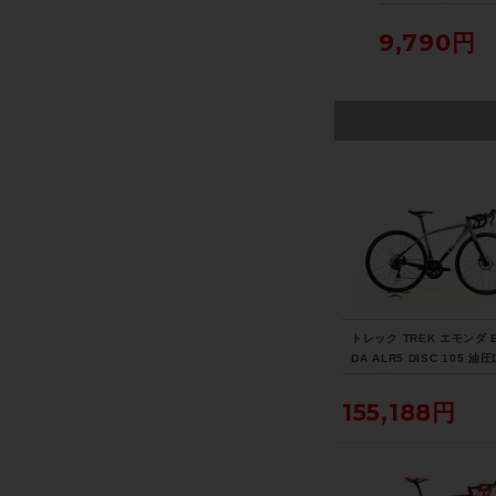
済
C 105 油圧DISC 2021
CE SPORT Tiagra 20
アッセンブリー HIN
年 ロードバイク 47サイ
17年 ロードバイク 50
CLAMP ASSEMBL
155,188円
103,400円
9,790円
ズ スレート トゥ トレッ
サイズ ホワイト
ルバー
ク ブラック フェード
トレック TREK エモンダ 
DA ALR5 DISC 105 油圧
2021年 ロードバイク 47
スレート トゥ トレック 
155,188円
フェード