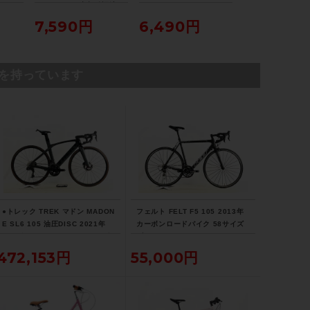
ントライト 点灯確認済
ウォーマー LEG WARM
ver/Black バ
ステム
み
ER Lサイズ ブラック
フロント&リアサ
7,590円
6,490円
25,190円
ションセット
SPECIALIZED/70mm
を持っています
ハンドル
SPECIALIZED/430mm
シートポスト
-
サドル
●トレック TREK マドン MADON
フェルト FELT F5 105 2013年
SPECIALIZED
E SL6 105 油圧DISC 2021年
カーボンロードバイク 58サイズ
カーボンロードバイク 52サイズ
ブラック
リチウムグレー/トレックブラッ
472,153円
55,000円
商品の状態
ク ☆
中古：B（使用感少な目/小キズ、ヨゴレ
少々）