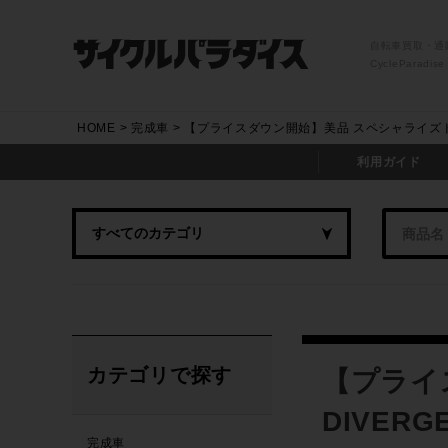
自転車買取・通
CycleParadise
HOME
完成車
【プライスダウン開始】美品 スペシャライズド SPE
利用ガイド
カテゴリで探す
【プライス
DIVERG
完成車