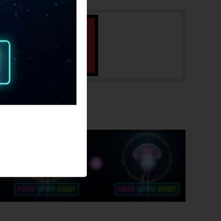
シートチューブ
390mm(C-T実寸）
トップチューブ
520mm(C-C実寸）
重量
SALE
9.96kg
クランク
SRAM APEX/165mm
変速レバー
SRAM APEX/1X11速