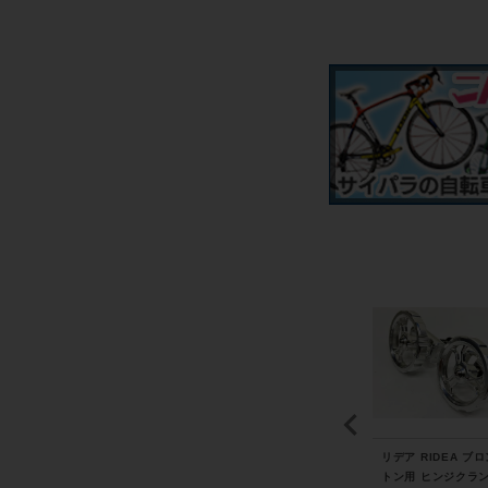
YE
トレック TREK エモン
ビアンキ BIANCHI フェ
リデア RIDEA ブ
ロ
ダ EMONDA ALR5 DIS
ニーチェ スポーツ FENI
トン用 ヒンジクラ