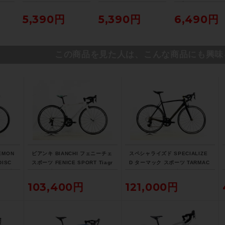
GE
ッグウォーマー THERM
ッグウォーマー THERM
ブラック
Y シ
INAL 2.0 LEG WARME
INAL 2.0 LEG WARME
5,390円
5,390円
6,490円
RS Lサイズ ブラック
RS WMN Women's XS
サイズ ブラック
この商品を見た人は、こんな商品にも興味
EMON
ビアンキ BIANCHI フェニーチェ
スペシャライズド SPECIALIZE
DISC
スポーツ FENICE SPORT Tiagr
D ターマック スポーツ TARMAC
サイズ
a 2017年 ロードバイク 50サイ
SPORT 105 2018年 カーボンロ
ブラック
ズ ホワイト
ードバイク 56サイズ サガン ス
103,400円
121,000円
ーパースター