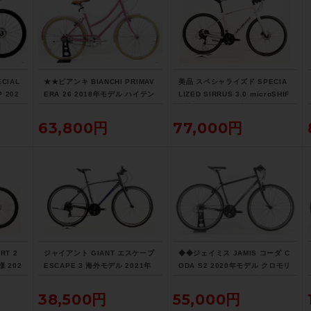
CIAL
★★ビアンキ BIANCHI PRIMAV
美品 スペシャライズド SPECIA
P 202
ERA 26 2018年モデル ハイテン
LIZED SIRRUS 3.0 microSHIF
ルロー
シティサイクル バイク 42cm 26
T 油圧DISC 2022年 クロスバイ
（サイ
インチ 内装3速 ピンク（サイク
ク Mサイズ サテンクレイ サイド
63,800円
77,000円
送)
ルパラダイス山口より配送)
スタンド付
RT 2
ジャイアント GIANT エスケープ
◆◆ジェイミス JAMIS コーダ C
 202
ESCAPE 3 海外モデル 2021年
ODA S2 2020年モデル クロモリ
ズ ロッ
クロスバイク Mサイズ グロスコ
クロスバイク 17サイズ SHIMAN
スタン
ールドアイアン サイドスタンド
O 3x8速（サイクルパラダイス大
38,500円
55,000円
付
阪より配送）