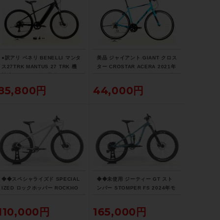
シートポスト
不明
サドル
●訳アリ ベネリ BENELLI マンタ
美品 ジャイアント GIANT クロス
BRIDGESTONE
ス27TRK MANTUS 27 TRK 機
ター CROSTAR ACERA 2021年
械式DISC 2022年 電動アシスト
クロスバイク Mサイズ スカイブ
自転車 27インチ ワイズロード限
ルー サイドスタンド付
85,800円
44,000円
商品の状態
定ブラック
中古：E（ジャンク/要メンテナンス、オー
バーホール推奨。現状お渡し品）
ブレーキ：正常に動作します。
変速：動作しますがリアディレイラーのプ
ーリーにがたつきがあります。
タイヤ：パンクはしていませんが傷みがあ
◆◆スペシャライズド SPECIAL
◆◆未使用 ジーティー GT スト
ります。
IZED ロックホッパー ROCKHO
ンパー STOMPER FS 2024年モ
フレーム、その他外観：フレーム各所、各
PPER EXPERT 29 2022 アル
デル アルミ マウンテンバイク M
パーツに傷、擦れ、汚れの付着、ネジ、ナ
ミ マウンテンバイク MTB Mサイ
TB microSHIFT 1x10速 キッズ
110,000円
165,000円
ズ SRAM SX EAGLE 1x12速
ジュニア ユース（サイクルパラ
ットなど金属部分に錆があり使用感の強い