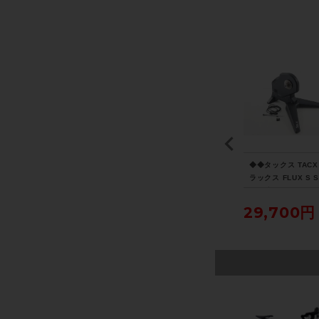
TR
スコープサイクリング S
マビック MAVIC コスミ
◆◆タックス TACX
12
COPE CYCLING R5 ホ
ック COSMIC SLR 45
ラックス FLUX S 
SC
イールセット シマノフ
DISC ホイールセット
RT ダイレクトドラ
リー 11速/12速 リムブ
シマノフリー 11速 DIS
スマートトレーナー
110,000円
148,500円
29,700円
レーキ チューブレスレ
C チューブレスレディ
イクルパラダイス大
ディ カーボン
カーボン
り配送）