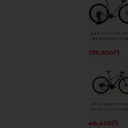
★★スペシャライズド SPE
IZED DIVERGE E5 COM
3年モデル アルミ グラベ
ドバイク 49サイズ 11速 
199,650円
クルパラダイス山口より配
ビアンキ BIANCHI C-SPO
ACERA ステップスルー仕様
3年 クロスバイク 43サイ
クサンド/ブラック サイド
48,400円
ド付