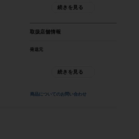
ン MOULTON 年式不明 アルミ 小径車 バ
続きを見る
イク 17インチ C-T430mm 2×9速 グリー
ン
取扱店舗情報
自転車種
ミニベロ・小径車
発送元
サイクルパラダイス山口
年式
※本商品を含むサイクルパラダイス山口の
続きを見る
-
商品は全商品店頭にて現物確認が可能で
す。
ご不明点はお問い合わせ欄よりご質問下さ
参考価格
商品についてのお問い合わせ
い。
-
配送
フレーム素材
佐川急便にて全国配送いたします。
アルミ