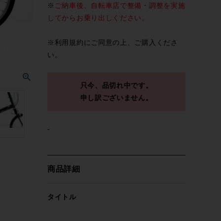
※
ご納車後、自転車店で整備・調整を実施
してからお乗り出しください。
※
利用規約
にご同意の上、ご購入くださ
い。
只今、品切れ中です。
申し訳ございません。
-
商品詳細
タイトル
ブリヂストン BRIDGESTONE×モールト