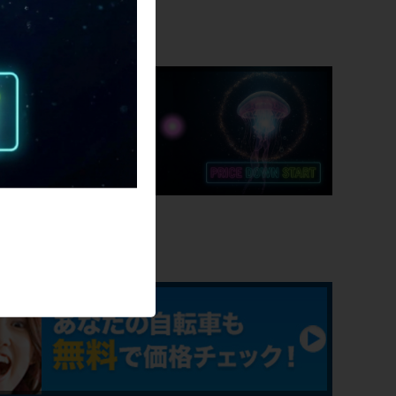
重量
SALE
12.11kg
クランク
SUGINO / 53-42T / 170mm
変速レバー
SHIMANO 右SL-R440 / 左SL-R441
ービス
フロントディレイラー
SHIMANO / 2速
リアディレイラー
SHIMANO CAPREO RD-F700 / 9速