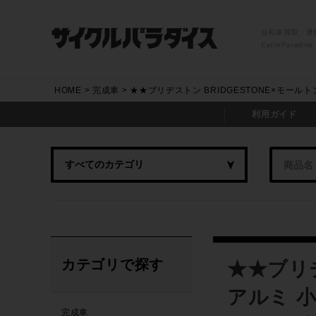
自転車買取・通
CycleParadise
HOME
完成車
★★ブリヂストン BRIDGESTONE×モールト
利用ガイド
カテゴリで探す
★★ブリヂ
アルミ 小
完成車