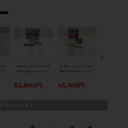
スプロケット
SHIMANO CS-HG70-S / 9-26T
ブレーキキャリパー
SHIMANO BR-A550
ホイール
ARAYA / 17×1-1/4
 CA
★★カンパニョーロ CA
★★カンパニョーロ CA
シマノ SHIMANO
コード
MPAGNOLO レコード
MPAGNOLO レコード
BL-M9120-L/BR
15-C
RECORD 11S 53-39T/
RECORD 11S RD15-R
0 油圧DISC 油圧
ステム
レイ
172.5mm FC15-RE29
E1 リアディレイラー 美
ブレーキ片側のみ
52,800円
45,100円
16,390円
封品
3C クランクセット 未使
品（サイクルパラダイス
NITTO / 100mm
イス山
用品（サイクルパラダイ
山口より配送)
ス山口より配送)
を持っています
ハンドル
455mm