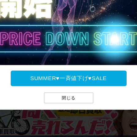
SUMMER♥一斉値下げ♥
SUMMER♥一斉値下げ♥SALE
サイパラのお買取サ
閉じる