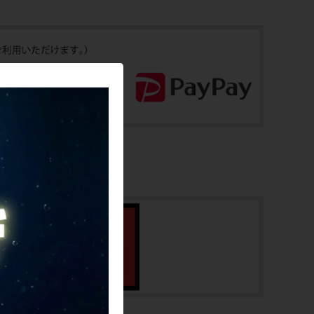
お問合わせ番号
メーカーサイズ
cpj-26030103-bi-003100125
17
適正身長
151cmから（あくまで目安です。）
ヘッドチューブ
305mm(実寸）
シートチューブ
430mm(C-T実寸）
トップチューブ
530mm(C-C実寸）