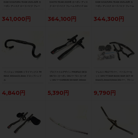
EAM SCULTURA TEAM 2025-26年 カ
EACTO TEAM 2025年 カーボン ディス
EAM SCULTURA TEAM 2025-26年 カ
ーボン ディスク ロードバイク フレー
ク ロードバイク フレーム Sサイズ 12x
ーボン ディスク ロードバイク フレーム
ム XXSサイズ 12x100/142mm（サイ
100/142mm 700C（サイクルパラダイ
Sサイズ 12x100/142mm 700C（サイク
クルパラダイス大阪より配送）
ス大阪より配送）
ルパラダイス大阪より配送）
341,000円
364,100円
344,300円
ヴィジョン VISION トライマックス TR
プロファイルデザイン PROFILE DESI
フェルト FELT TTバー、ベースバーセ
IMAX 400mm/31.8mm ドロップハンド
GN T2＋カーボン DHバー T2＋カーボ
ット IAT4 TT BAR BASE BAR SET 39
ル
ン DHバーCARBON DH BAR 340mm
0mm/31.8mm/310mm DHバー、TTハン
ドル
4,840円
5,390円
9,790円