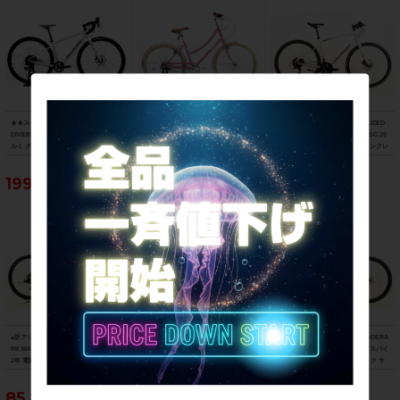
★★スペシャライズド SPECIALIZED
★★ビアンキ BIANCHI PRIMAVERA 2
美品 スペシャライズド SPECIALIZED
DIVERGE E5 COMP 2023年モデル ア
6 2018年モデル ハイテン シティサイク
SIRRUS 3.0 microSHIFT 油圧DISC 20
ルミ グラベルロードバイク 49サイズ 1
ル バイク 42cm 26インチ 内装3速 ピン
22年 クロスバイク Mサイズ サテンクレ
1速 （サイクルパラダイス山口より配
ク（サイクルパラダイス山口より配送)
イ サイドスタンド付
送)
199,650円
63,800円
77,000円
●訳アリ ベネリ BENELLI マンタス27T
美品 ジャイアント GIANT クロスター
ビアンキ BIANCHI C-SPORT 2 ACERA
RK MANTUS 27 TRK 機械式DISC 202
CROSTAR ACERA 2021年 クロスバイ
ステップスルー仕様 2023年 クロスバイ
2年 電動アシスト自転車 27インチ ワイ
ク Mサイズ スカイブルー サイドスタン
ク 43サイズ ロックサンド/ブラック サ
ズロード限定ブラック
ド付
イドスタンド付
85,800円
44,000円
48,400円