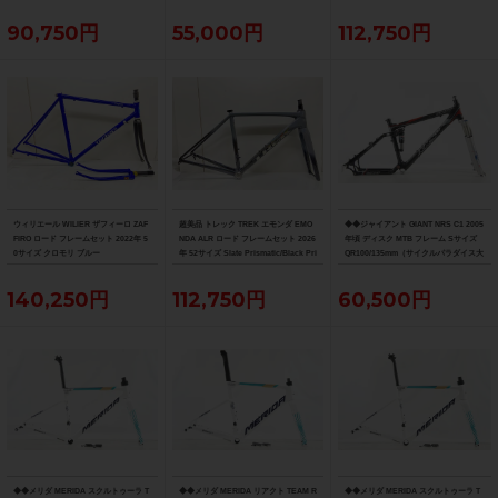
90,750円
55,000円
112,750円
ウィリエール WILIER ザフィーロ ZAF
超美品 トレック TREK エモンダ EMO
◆◆ジャイアント GIANT NRS C1 2005
FIRO ロード フレームセット 2022年 5
NDA ALR ロード フレームセット 2026
年頃 ディスク MTB フレーム Sサイズ
0サイズ クロモリ ブルー
年 52サイズ Slate Prismatic/Black Pri
QR100/135mm（サイクルパラダイス大
smatic Fade
阪より配送）
140,250円
112,750円
60,500円
◆◆メリダ MERIDA スクルトゥーラ T
◆◆メリダ MERIDA リアクト TEAM R
◆◆メリダ MERIDA スクルトゥーラ T