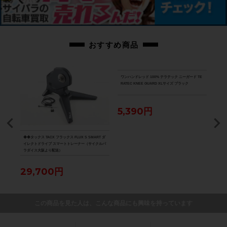
商品コード
cpt-2604131301-bi-037600339
おすすめ商品
ワンハンドレッド 100% テラテック ニーガード TE
RATEC KNEE GUARD XLサイズ ブラック
5,390円
DISC
◆◆タックス TACX フラックス FLUX S SMART ダ
★★カ
ューブ
イレクトドライブ スマートトレーナー（サイクルパ
ORD
ラダイス大阪より配送）
ップ
ダイ
29,700円
5,
この商品を見た人は、こんな商品にも興味を持っています