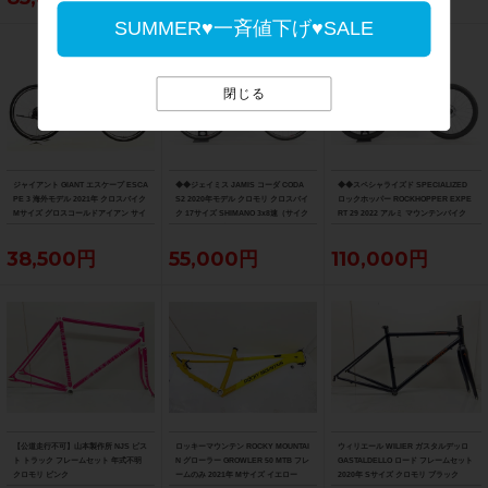
SUMMER♥一斉値下げ♥SALE
閉じる
ジャイアント GIANT エスケープ ESCA
◆◆ジェイミス JAMIS コーダ CODA
◆◆スペシャライズド SPECIALIZED
PE 3 海外モデル 2021年 クロスバイク
S2 2020年モデル クロモリ クロスバイ
ロックホッパー ROCKHOPPER EXPE
Mサイズ グロスコールドアイアン サイ
ク 17サイズ SHIMANO 3x8速（サイク
RT 29 2022 アルミ マウンテンバイク
ドスタンド付
ルパラダイス大阪より配送）
MTB Mサイズ SRAM SX EAGLE 1x12
速（サイクルパラダイス大阪より配
38,500円
55,000円
110,000円
送）
【公道走行不可】山本製作所 NJS ピス
ロッキーマウンテン ROCKY MOUNTAI
ウィリエール WILIER ガスタルデッロ
ト トラック フレームセット 年式不明
N グローラー GROWLER 50 MTB フレ
GASTALDELLO ロード フレームセット
クロモリ ピンク
ームのみ 2021年 Mサイズ イエロー
2020年 Sサイズ クロモリ ブラック