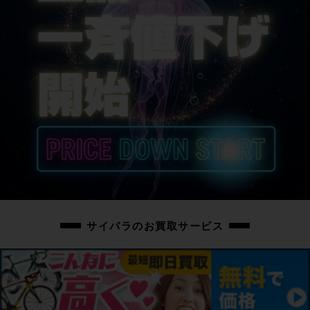
BROMPTON
サドル
BROMPTON
商品の状態
中古：B（使用感少な目/小キズ、ヨゴレ少々）
こちらの自転車は以下の確認を行っております。
変速：正常に動作します。
ブレーキ：正常に動作します。
タイヤ：パンクはしておりません。
フレーム、その他外観：トップチューブ右にキズがあります。パーツの一部に
小キズがあります。フレームの各部にスレキズがあります。
その他フレームやパーツに小傷や擦れ傷、薄い汚れはありますが、全体的に使
用感の少ない美品車体です。
サイパラのお買取サービス
上記以外の確認とメンテナンスは行っておりません。
付属品：ペダルは付属いたしません。別途ご用意下さい。
画像に無いキズや汚れもございます。※出品後に店頭にて展示しておりますの
で展示キズがございます。※ペダルなどの付属品に関しては写真に写っている
ものですべてとなりますのでご了承ください。