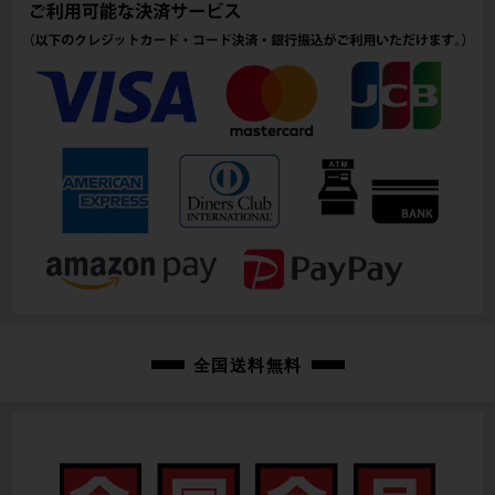
105mm(実寸）
シートチューブ
230mm(C-T実寸）
トップチューブ
600mm(C-C実寸）
重量
12.23kg
クランク
BROMPTON/170mm
変速レバー
全国送料無料
BROMPTON/内装3X外装2速
フロントディレイラー
BROMPTON