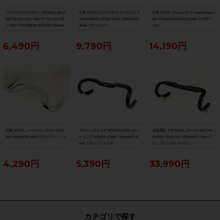
プロファイルデザイン PROFILE DESI
日東 NITTO シムワークス リトルニック
日東 NITTO ブルムースバー bullmoose
GN T2＋カーボン DHバー T2＋カーボ
SIMWORKS LITTLE NICK 700mm/25.
bar 570mm/100mm/22.2mm ライザー
ン DHバーCARBON DH BAR 340mm
4mm フラットバー
バー
6,490円
9,790円
14,190円
日東 NITTO ノースドロップバー B307
スペシャライズド SPECIALIZED ホバ
未使用品 デダ DEDA スーパーゼロ RS
AA 440mm/25.4mm ドロップハンドル
ーコンプ HOVER COMP 380mm/31.8
SUPER ZERO RS 400mm/31.7mm ド
mm ドロップハンドル
ロップハンドル カーボン
4,290円
5,390円
33,990円
カテゴリで探す