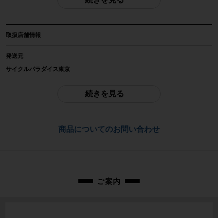
自転車種
ミニベロ・小径車
取扱店舗情報
年式
2020年
発送元
サイクルパラダイス東京
参考価格
-
ご不明点はお問い合わせ欄よりご質問下さい。
続きを見る
フレーム素材
配送
クロモリ
通常配送品は佐川急便、大型配送品は家財便にて発送いたします。
商品についてのお問い合わせ
（配送業者をお選び頂く事はできません）
メーカーサイズ
お問合わせ番号
16インチ
cpt-2604131301-bi-037600339
適正身長
ご案内
145~185cm(あくまで目安です)
ヘッドチューブ