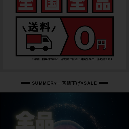
リアディレイラー
BROMPTON
スプロケット
BROMPTON
ブレーキキャリパー
BROMPTON
ホイール
BROMPTON/16X1-1/4
ステム
SUMMER♥一斉値下げ♥SALE
BROMPTON
ハンドル
BROMPTON/540mm
シートポスト