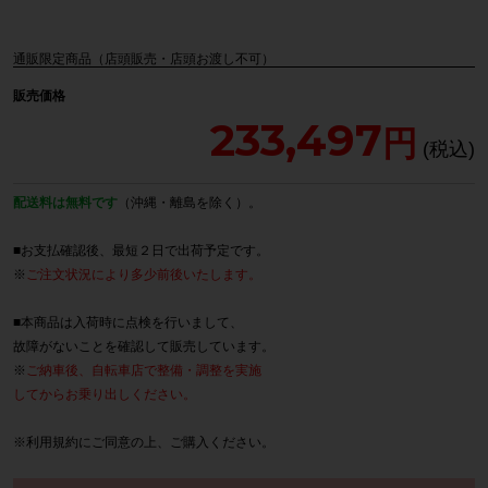
通販限定商品（店頭販売・店頭お渡し不可）
販売価格
233,497
配送料は無料です
（沖縄・離島を除く）。
■お支払確認後、最短２日で出荷予定です。
※
ご注文状況により多少前後いたします。
■本商品は入荷時に点検を行いまして、
故障がないことを確認して販売しています。
※
ご納車後、自転車店で整備・調整を実施
してからお乗り出しください。
※
利用規約
にご同意の上、ご購入ください。