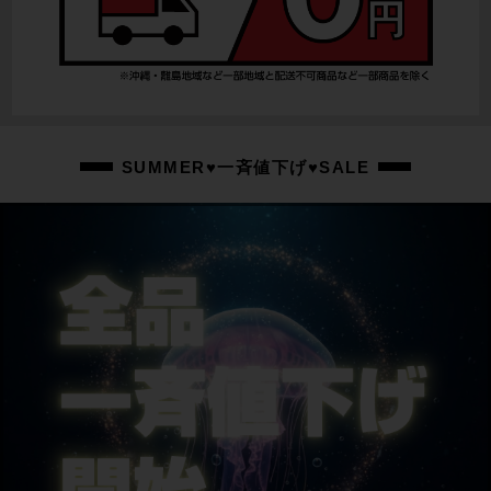
ブレーキキャリパー
ULTEGRA BR-R8070
ホイール
BONTRAGER AEOLUX XXX4
ステム
SUMMER♥一斉値下げ♥SALE
一体型
ハンドル
一体型 TREK AERO VR-CF / 440mm
シートポスト
純正
サドル
BONTRAGER AEOLUS PRO
商品の状態