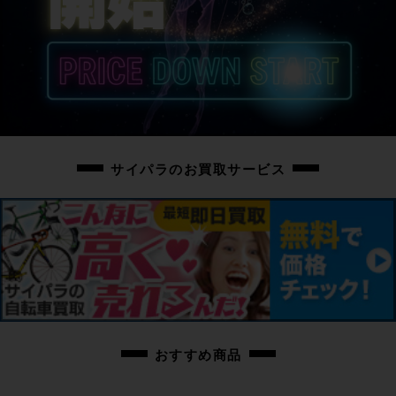
中古：B（使用感少な目/小キズ、ヨゴレ少々）
こちらの自転車は以下の確認を行っております。
変速：正常に動作します。
ブレーキ：正常に動作します。
タイヤ：パンクはしておりません。
タイヤは消耗品の為、現状品扱いとなります。
ホイールに走行に支障ない程度のフレが少々あります。
フレーム、その他外観：バーテープにやや使用感があります。
シフトレバーに小キズがあります。
サイパラのお買取サービス
フレームやパーツに小傷や擦れがございますが、比較的使用感の少ない車体で
す。
上記以外の確認とメンテナンスは行っておりません。
付属品：なし
※充電ケーブルやペダルは付属いたしません。別途ご用意下さい。
画像に無いキズや汚れもございます。
※出品後に店頭にて展示しておりますので展示キズがございます。
※ペダルなどの付属品に関しては写真に写っているものですべてとなりますの
でご了承ください。
おすすめ商品
商品コード
cpf-2605041007-bi-006400757