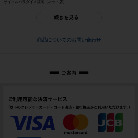
サイクルパラダイス福岡（ネット店）
参考価格
-
配送
続きを見る
佐川急便にて全国配送いたします。
フレーム素材
カーボン
お問合わせ番号
商品についてのお問い合わせ
cpf-2605041007-bi-006400757
メーカーサイズ
54
適正身長
ご案内
172-177cm（メーカー推奨）
ヘッドチューブ
130mm(実寸）
シートチューブ
496mm(C-T実寸）
トップチューブ