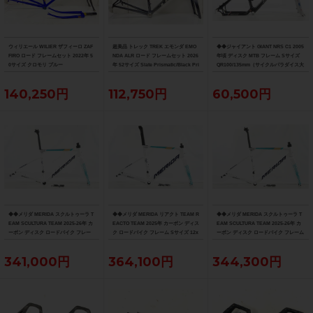
ウィリエール WILIER ザフィーロ ZAF
超美品 トレック TREK エモンダ EMO
◆◆ジャイアント GIANT NRS C1 2005
FIRO ロード フレームセット 2022年 5
NDA ALR ロード フレームセット 2026
年頃 ディスク MTB フレーム Sサイズ
0サイズ クロモリ ブルー
年 52サイズ Slate Prismatic/Black Pri
QR100/135mm（サイクルパラダイス大
smatic Fade
阪より配送）
140,250円
112,750円
60,500円
◆◆メリダ MERIDA スクルトゥーラ T
◆◆メリダ MERIDA リアクト TEAM R
◆◆メリダ MERIDA スクルトゥーラ T
EAM SCULTURA TEAM 2025-26年 カ
EACTO TEAM 2025年 カーボン ディス
EAM SCULTURA TEAM 2025-26年 カ
ーボン ディスク ロードバイク フレー
ク ロードバイク フレーム Sサイズ 12x
ーボン ディスク ロードバイク フレーム
ム XXSサイズ 12x100/142mm（サイ
100/142mm 700C（サイクルパラダイ
Sサイズ 12x100/142mm 700C（サイク
クルパラダイス大阪より配送）
ス大阪より配送）
ルパラダイス大阪より配送）
341,000円
364,100円
344,300円