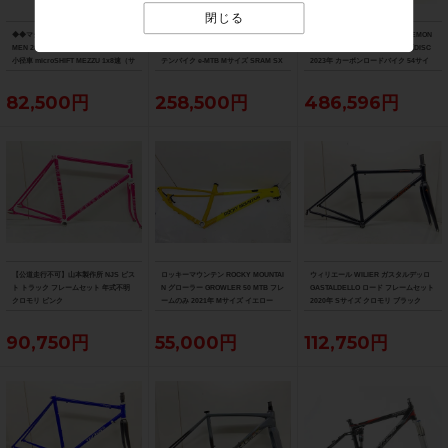
閉じる
◆◆マジィ MASI フェネック FENNEC
◆◆トレック TREK レイル RAIL 5 202
●美品 トレック TREK エモンダ EMON
MEN 2023年モデル クロモリ ミニベロ
1年モデル アルミ 電動アシストマウン
DA SL 6 PRO 12速 105 Di2 油圧DISC
小径車 microSHIFT MEZZU 1x8速（サ
テンバイク e-MTB Mサイズ SRAM SX
2023年 カーボンロードバイク 54サイ
イクルパラダイス大阪より配送）
EAGLE 1x12速 （サイクルパラダイス
ズ デニスターブラック
大阪より配送）
82,500円
258,500円
486,596円
【公道走行不可】山本製作所 NJS ピス
ロッキーマウンテン ROCKY MOUNTAI
ウィリエール WILIER ガスタルデッロ
ト トラック フレームセット 年式不明
N グローラー GROWLER 50 MTB フレ
GASTALDELLO ロード フレームセット
クロモリ ピンク
ームのみ 2021年 Mサイズ イエロー
2020年 Sサイズ クロモリ ブラック
90,750円
55,000円
112,750円