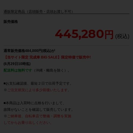
通販限定商品（店頭販売・店頭お渡し不可）
販売価格
445,280
通常販売価格484,000円(税込)が
【当サイト限定 完成車 BIG SALE】限定特価で販売中!
(6月29日10時迄)
配送料は無料です
（沖縄・離島を除く）。
■お支払確認後、最短２日で出荷予定です。
※
ご注文状況により多少前後いたします。
■本商品は入荷時に点検を行いまして、
故障がないことを確認して販売しています。
※
ご納車後、自転車店で整備・調整を実施
してからお乗り出しください。