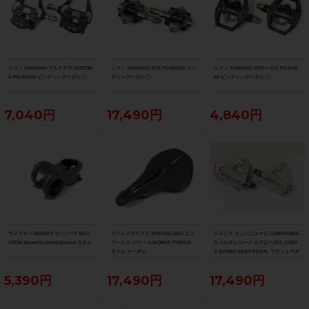
シマノ SHIMANO アルテグラ ULTEGR
シマノ SHIMANO XTR PD-M9200 ビン
シマノ SHIMANO SPDペダル PD-EH5
A PD-R8000 ビンディングペダル 〇
ディングペダル 〇
00 ビンディングペダル 〇
7,040円
17,490円
4,840円
ウィスキー WHISKY ナンバー7 NO.7
スペシャライズド SPECIALIZED エス
ジャンク カンパニョーロ CAMPAGNOL
STEM 50mm/31.8mm/28.6mm ステム
ワークス パワー S-WORKS POWER
O コルサレコード エアロペダル CORS
サドル カーボン
A RCORD AERO PEDAL フラットペダ
ル
5,390円
17,490円
17,490円