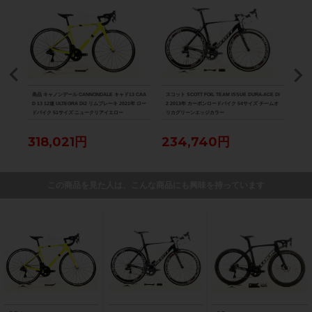
8000
美品 キャノンデール CANNONDALE キャド13 CAA
スコット SCOTT FOIL TEAM ISSUE DURA-ACE Di
美品 ル
D 13 12速 ULTEGRA Di2 リムブレーキ 2021年 ロー
2 2013年 カーボンロードバイク 54サイズ チームオ
Di2
ドバイク 51サイズ ニュークリアイエロー
リカグリーンエッジカラー
ク 
318,021円
234,740円
88
この商品を見た人は、こんな商品にも興味を持っています