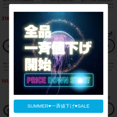
美品 キャノンデール CANNONDALE
スコット SCOTT FOIL TEAM ISSUE D
美品 ルック LOOK 795 BLADE RS 12
キャド13 CAAD 13 12速 ULTEGRA Di
URA-ACE Di2 2013年 カーボンロード
速 ULTEGRA Di2 油圧DISC パワメ付 2
2 リムブレーキ 2021年 ロードバイク 5
バイク 54サイズ チームオリカグリーン
023年 カーボンロードバイク XSサイズ
1サイズ ニュークリアイエロー
エッジカラー
プロチームブラックマット
318,021円
234,740円
881,100円
美品 グスト GUSTO RCR TEAN DURO
ジャイアント GIANT TCR ADVANCED
▼▼トレック TREK EMONDA SL5 DIS
EVO 105 ホイールカスタム 2021年 カ
2 DISC SE 105 パワメ付 ホイールカス
C 105 2023年 カーボン ロードバイク 5
ーボンロードバイク Lサイズ ラヴァレ
タム 2021年 カーボンロードバイク M
0サイズ 2×11速（サイクルパラダイス
ッド
サイズ カーボンカラー
福岡より配送）
191,400円
223,179円
214,500円
SUMMER♥一斉値下げ♥SALE