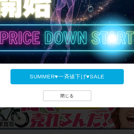
SUMMER♥一斉値下げ♥
SUMMER♥一斉値下げ♥SALE
サイパラのお買取サ
閉じる