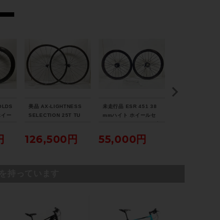
105 CS-5800 / 11-32T
ブレーキキャリパー
不明
ホイール
GIANT PR2
OLDS
美品 AX-LIGHTNESS
未走行品 ESR 451 38
シマノ SHIMAN
 ホイー
SELECTION 25T TU
mmハイト ホイールセ
テグラ ULTEGRA
リー
ホイールセット シマノ
ット シマノフリー 11速
R8170 C36 ホ
ステム
ーブレ
フリー 11速 リムブレー
DISC クリンチャー カ
ット シマノフリー
円
126,500円
55,000円
110,000
キ チューブラー カーボ
ーボン
DISC チューブ
GIANT CONTACT / 100mm
ン
ィ カーボン
を持っています
ハンドル
GIANT CONNECT / 420mm
シートポスト