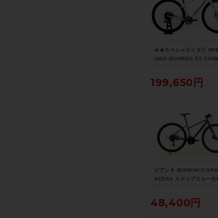
★★スペシャライズド SPE
IZED DIVERGE E5 COM
3年モデル アルミ グラベ
ドバイク 49サイズ 11速 
199,650円
クルパラダイス山口より配
ビアンキ BIANCHI C-SPO
ACERA ステップスルー仕様
3年 クロスバイク 43サイ
クサンド/ブラック サイド
48,400円
ド付