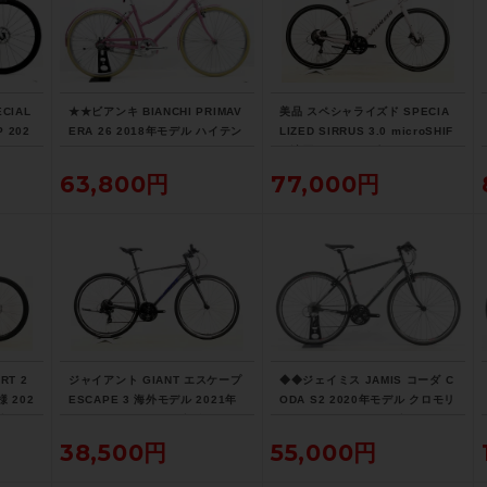
CIAL
★★ビアンキ BIANCHI PRIMAV
美品 スペシャライズド SPECIA
P 202
ERA 26 2018年モデル ハイテン
LIZED SIRRUS 3.0 microSHIF
ルロー
シティサイクル バイク 42cm 26
T 油圧DISC 2022年 クロスバイ
（サイ
インチ 内装3速 ピンク（サイク
ク Mサイズ サテンクレイ サイド
63,800円
77,000円
送)
ルパラダイス山口より配送)
スタンド付
RT 2
ジャイアント GIANT エスケープ
◆◆ジェイミス JAMIS コーダ C
 202
ESCAPE 3 海外モデル 2021年
ODA S2 2020年モデル クロモリ
ズ ロッ
クロスバイク Mサイズ グロスコ
クロスバイク 17サイズ SHIMAN
スタン
ールドアイアン サイドスタンド
O 3x8速（サイクルパラダイス大
38,500円
55,000円
付
阪より配送）