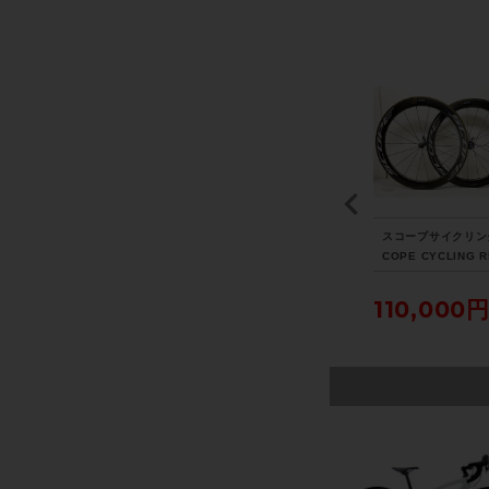
38
美品 ロヴァール ROVA
シマノ SHIMANO WH-
スコープサイクリン
セ
L ラピーデ RAPIDE CL
RS700 ホイールセット
COPE CYCLING R
1速
III ホイールセット シマ
シマノフリー 11速 リム
イールセット シマ
カ
ノフリー 11速 DISC チ
ブレーキ クリンチャー
リー 11速/12速 リ
203,500円
49,500円
110,000
ューブレスレディ カー
カーボンラップ
レーキ チューブレ
ボン
ディ カーボン