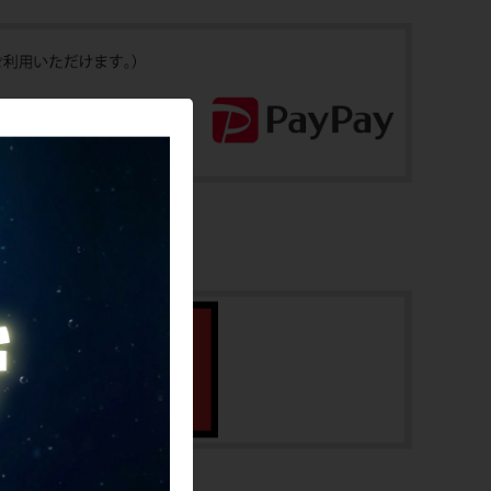
M
適正身長
170-185cm（メーカー推奨）
ヘッドチューブ
165mm(実寸）
シートチューブ
480mm(C-T実寸）
トップチューブ
545mm(C-C実寸）
重量