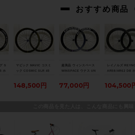
おすすめ商品
グ S
マビック MAVIC コスミ
超美品 ウィンスペース
レイノルズ REYN
5 ホ
ック COSMIC SLR 45
WINSPACE ウナス UN
AR58/AR62 DB
ノフ
DISC ホイールセット
AAS HARD SE ホイー
ルセット シマノフ
ムブ
シマノフリー 11速 DIS
ルセット シマノフリー
11速 DISC チュ
円
148,500円
77,000円
104,500
スレ
C チューブレスレディ
11速 DISC チューブレ
スレディ カーボン
カーボン
スレディ カーボン
この商品を見た人は、こんな商品にも興味