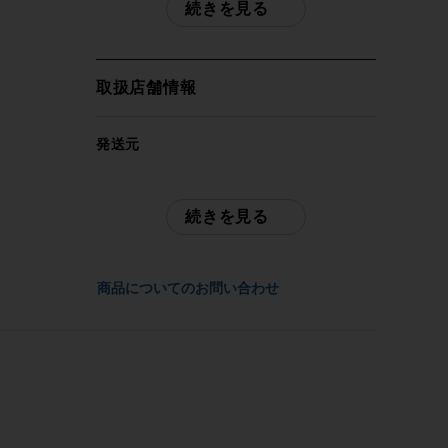
続きを見る
ズ 2×11速
自転車種
取扱店舗情報
ロードバイク
発送元
年式
サイクルパラダイス福岡（ネット店）
2018年
続きを見る
配送
参考価格
佐川急便にて全国配送いたします。
-
商品についてのお問い合わせ
お問合わせ番号
フレーム素材
cpf-2605131002-bi-006400694
アルミ
メーカーサイズ