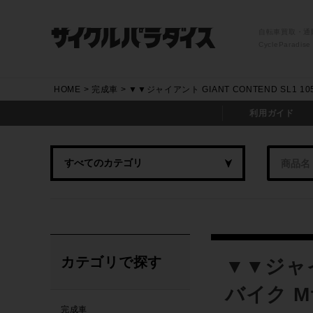
自転車買取・通
CycleParadise
HOME
完成車
▼▼ジャイアント GIANT CONTEND SL1 1
利用ガイド
カテゴリで探す
▼▼ジャイア
バイク M
完成車