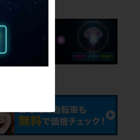
9.5kg
SALE
クランク
SHIMANO FC-RS510 / 50-34T /
172.5mm
変速レバー
105 ST-5800 / 2×11速
ービス
フロントディレイラー
105 FD-5800
リアディレイラー
105 RD-5800
スプロケット