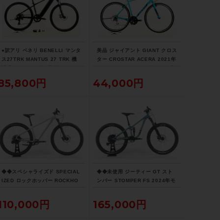
純正
サドル
●訳アリ ベネリ BENELLI マンタ
美品 ジャイアント GIANT クロス
GIANT CONTACT
ス27TRK MANTUS 27 TRK 機
ター CROSTAR ACERA 2021年
械式DISC 2022年 電動アシスト
クロスバイク Mサイズ スカイブ
自転車 27インチ ワイズロード限
ルー サイドスタンド付
85,800円
44,000円
商品の状態
定ブラック
中古：B（使用感少な目/小キズ、ヨゴレ
少々）
こちらの自転車は以下の確認を行っており
ます。
変速：正常に動作します。
◆◆スペシャライズド SPECIAL
◆◆未使用 ジーティー GT スト
ブレーキ：正常に動作します。
IZED ロックホッパー ROCKHO
ンパー STOMPER FS 2024年モ
タイヤ：パンクはしておりません。
PPER EXPERT 29 2022 アル
デル アルミ マウンテンバイク M
リムにキズ有。
ミ マウンテンバイク MTB Mサイ
TB microSHIFT 1x10速 キッズ
110,000円
165,000円
ズ SRAM SX EAGLE 1x12速
ジュニア ユース（サイクルパラ
タイヤは消耗品の為、現状品扱いとなりま
（サイクルパラダイス大阪より配
ダイス大阪より配送）