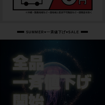
SRAM RIVAL
ホイール
DT SWISS A1800
ステム
SUMMER♥一斉値下げ♥SALE
FSA SMR / 90mm
ハンドル
MERIDA / 420mm
シートポスト
MERIDA
サドル
MERIDA
商品の状態
中古：A（使用感の少ない美品）