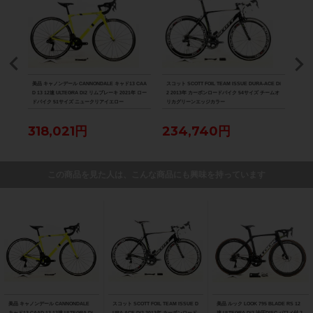
8000
美品 キャノンデール CANNONDALE キャド13 CAA
スコット SCOTT FOIL TEAM ISSUE DURA-ACE Di
美品 ル
D 13 12速 ULTEGRA Di2 リムブレーキ 2021年 ロー
2 2013年 カーボンロードバイク 54サイズ チームオ
Di2
ドバイク 51サイズ ニュークリアイエロー
リカグリーンエッジカラー
ク 
318,021円
234,740円
88
この商品を見た人は、こんな商品にも興味を持っています
美品 キャノンデール CANNONDALE
スコット SCOTT FOIL TEAM ISSUE D
美品 ルック LOOK 795 BLADE RS 12
キャド13 CAAD 13 12速 ULTEGRA Di
URA-ACE Di2 2013年 カーボンロード
速 ULTEGRA Di2 油圧DISC パワメ付 2