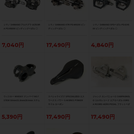
シマノ SHIMANO アルテグラ ULTEGR
シマノ SHIMANO XTR PD-M9200 ビン
シマノ SHIMANO SPDペダル PD-EH5
A PD-R8000 ビンディングペダル 〇
ディングペダル 〇
00 ビンディングペダル 〇
7,040円
17,490円
4,840円
ウィスキー WHISKY ナンバー7 NO.7
スペシャライズド SPECIALIZED エス
ジャンク カンパニョーロ CAMPAGNOL
STEM 50mm/31.8mm/28.6mm ステム
ワークス パワー S-WORKS POWER
O コルサレコード エアロペダル CORS
サドル カーボン
A RCORD AERO PEDAL フラットペダ
ル
5,390円
17,490円
17,490円