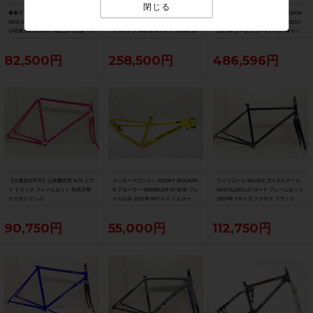
閉じる
◆◆マジィ MASI フェネック FENNEC
◆◆トレック TREK レイル RAIL 5 202
●美品 トレック TREK エモンダ EMON
MEN 2023年モデル クロモリ ミニベロ
1年モデル アルミ 電動アシストマウン
DA SL 6 PRO 12速 105 Di2 油圧DISC
小径車 microSHIFT MEZZU 1x8速（サ
テンバイク e-MTB Mサイズ SRAM SX
2023年 カーボンロードバイク 54サイ
イクルパラダイス大阪より配送）
EAGLE 1x12速 （サイクルパラダイス
ズ デニスターブラック
大阪より配送）
82,500円
258,500円
486,596円
【公道走行不可】山本製作所 NJS ピス
ロッキーマウンテン ROCKY MOUNTAI
ウィリエール WILIER ガスタルデッロ
ト トラック フレームセット 年式不明
N グローラー GROWLER 50 MTB フレ
GASTALDELLO ロード フレームセット
クロモリ ピンク
ームのみ 2021年 Mサイズ イエロー
2020年 Sサイズ クロモリ ブラック
90,750円
55,000円
112,750円