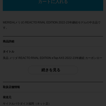
カートに入れる
MERIDA(メリダ) REACTO RIVAL EDITION 2022‐23年継続モデルの中古品で
す。
商品詳細
タイトル
美品 メリダ REACTO RIVAL EDITION eTap AXS 2022-23年継続 カーボンロー
ドバイク 50(XS)サイズ 2×12速 シルクシャンパン
続きを見る
自転車種
ロードバイク
取扱店舗情報
年式
2022-23年継続
発送元
サイクルパラダイス福岡（ネット店）
参考価格