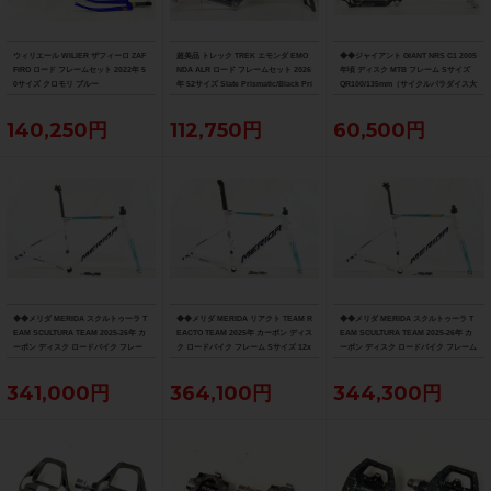
ウィリエール WILIER ザフィーロ ZAF
超美品 トレック TREK エモンダ EMO
◆◆ジャイアント GIANT NRS C1 2005
FIRO ロード フレームセット 2022年 5
NDA ALR ロード フレームセット 2026
年頃 ディスク MTB フレーム Sサイズ
0サイズ クロモリ ブルー
年 52サイズ Slate Prismatic/Black Pri
QR100/135mm（サイクルパラダイス大
smatic Fade
阪より配送）
140,250円
112,750円
60,500円
◆◆メリダ MERIDA スクルトゥーラ T
◆◆メリダ MERIDA リアクト TEAM R
◆◆メリダ MERIDA スクルトゥーラ T
EAM SCULTURA TEAM 2025-26年 カ
EACTO TEAM 2025年 カーボン ディス
EAM SCULTURA TEAM 2025-26年 カ
ーボン ディスク ロードバイク フレー
ク ロードバイク フレーム Sサイズ 12x
ーボン ディスク ロードバイク フレーム
ム XXSサイズ 12x100/142mm（サイ
100/142mm 700C（サイクルパラダイ
Sサイズ 12x100/142mm 700C（サイク
クルパラダイス大阪より配送）
ス大阪より配送）
ルパラダイス大阪より配送）
341,000円
364,100円
344,300円