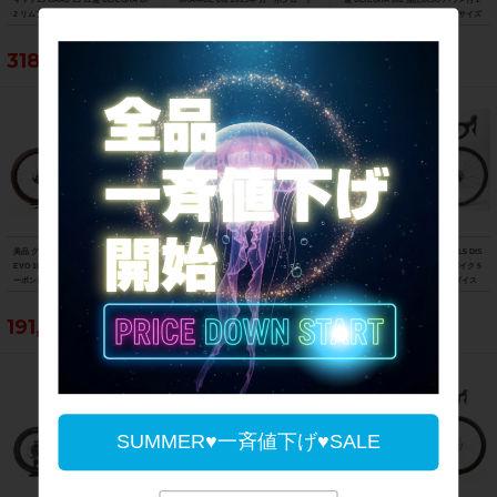
2 リムブレーキ 2021年 ロードバイク 5
バイク 54サイズ チームオリカグリーン
023年 カーボンロードバイク XSサイズ
1サイズ ニュークリアイエロー
エッジカラー
プロチームブラックマット
318,021円
234,740円
881,100円
美品 グスト GUSTO RCR TEAN DURO
ジャイアント GIANT TCR ADVANCED
▼▼トレック TREK EMONDA SL5 DIS
EVO 105 ホイールカスタム 2021年 カ
2 DISC SE 105 パワメ付 ホイールカス
C 105 2023年 カーボン ロードバイク 5
ーボンロードバイク Lサイズ ラヴァレ
タム 2021年 カーボンロードバイク M
0サイズ 2×11速（サイクルパラダイス
ッド
サイズ カーボンカラー
福岡より配送）
191,400円
223,179円
214,500円
SUMMER♥一斉値下げ♥SALE