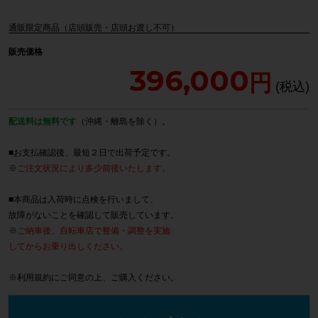
通販限定商品（店頭販売・店頭お渡し不可）
販売価格
396,000
配送料は無料です
（沖縄・離島を除く）。
■お支払確認後、最短２日で出荷予定です。
※
ご注文状況により多少前後いたします。
■本商品は入荷時に点検を行いまして、
故障がないことを確認して販売しています。
※
ご納車後、自転車店で整備・調整を実施
してからお乗り出しください。
※
利用規約
にご同意の上、ご購入ください。