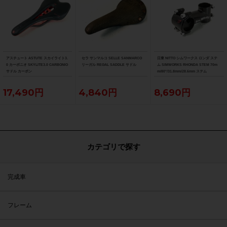
アスチュート ASTUTE スカイライト3.
セラ サンマルコ SELLE SANMARCO
日東 NITTO シムワークス ロンダ ステ
0 カーボニオ SKYLITE3.0 CARBONIO
リーガル REGAL SADDLE サドル
ム SIMWORKS RHONDA STEM 70m
サドル カーボン
m/80°/31.8mm/28.6mm ステム
17,490円
4,840円
8,690円
カテゴリで探す
完成車
フレーム