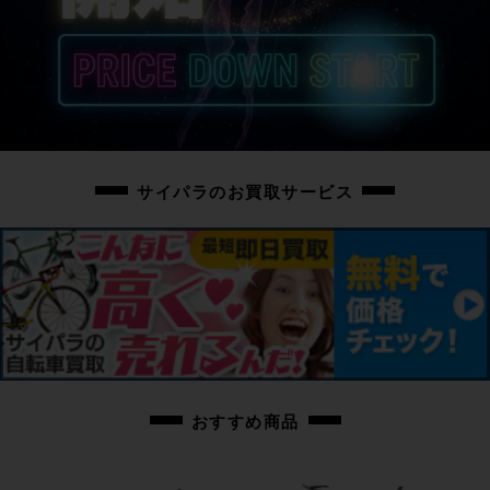
こちらの自転車は以下の確認を行っております。
変速：正常に動作します。
ブレーキ：正常に動作します。
タイヤ：パンクはしておりません。
タイヤは消耗品の為、現状品扱いとなります。
フレーム、その他外観：フレームやパーツに展示、保管に伴う小傷や擦れ傷、
薄い汚れ程度はありますが、非常に状態の良い車体です。
サイパラのお買取サービス
上記以外の確認とメンテナンスは行っておりません。
付属品：充電器
※ペダル、ライト用の電池は付属いたしません。別途ご用意下さい。
画像に無いキズや汚れもございます。
※出品後に店頭にて展示しておりますので展示キズがございます。
※ペダルなどの付属品に関しては写真に写っているものですべてとなりますの
でご了承ください。
商品コード
cpf-2606011001-bi-006400767
おすすめ商品