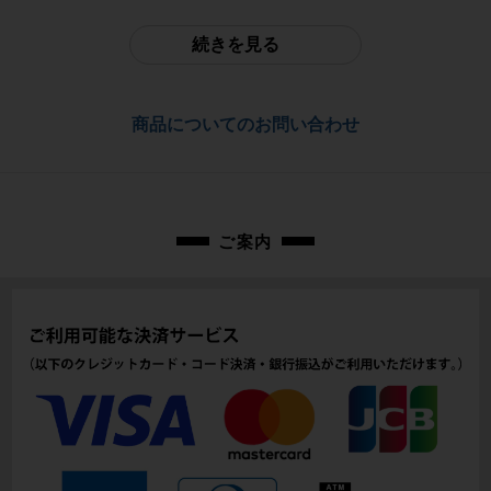
-
配送
続きを見る
佐川急便にて全国配送いたします。
フレーム素材
カーボン
お問合わせ番号
商品についてのお問い合わせ
cpf-2606011001-bi-006400767
メーカーサイズ
XS(50)
適正身長
ご案内
165-175cm（メーカー推奨）
ヘッドチューブ
113mm(実寸）
シートチューブ
500mm(C-T実寸）
トップチューブ
520mm(C-C実寸）