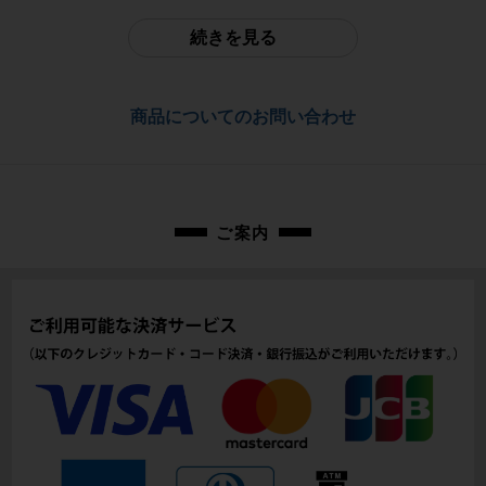
※本商品を含むサイクルパラダイス山口の商品は全商品店頭にて現物確認が可
-
能です。
続きを見る
ご不明点はお問い合わせ欄よりご質問下さい。
フレーム素材
配送
カーボン
商品についてのお問い合わせ
佐川急便にて全国配送いたします。
メーカーサイズ
お問合わせ番号
50
cpj-25122701-bi-003100488
適正身長
ご案内
160cm-170cm（あくまで目安です。）
ヘッドチューブ
115mm(実寸）
シートチューブ
470mm(C-T実寸）
トップチューブ
515（ホリゾンタル換算525）mm(C-C実寸）