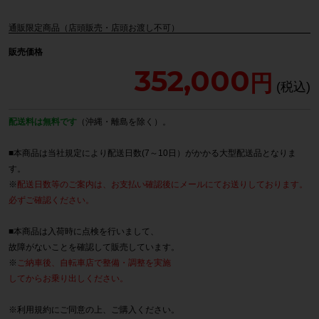
通販限定商品（店頭販売・店頭お渡し不可）
販売価格
352,000
配送料は無料です
（沖縄・離島を除く）。
■本商品は当社規定により配送日数(7～10日）がかかる大型配送品となりま
す。
※
配送日数等のご案内は、お支払い確認後にメールにてお送りしております。
必ずご確認ください。
■本商品は入荷時に点検を行いまして、
故障がないことを確認して販売しています。
※
ご納車後、自転車店で整備・調整を実施
してからお乗り出しください。
※
利用規約
にご同意の上、ご購入ください。