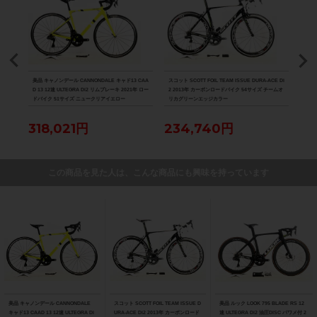
識が必要となります。予めご了承ください。
当店発行の販売証明書をお付けいたしますので、防犯登録の際にご利用下さ
い。
商品コード
800
美品 キャノンデール CANNONDALE キャド13 CAA
スコット SCOTT FOIL TEAM ISSUE DURA-ACE Di
美品 ル
cpj-25122701-bi-003100488
D 13 12速 ULTEGRA Di2 リムブレーキ 2021年 ロー
2 2013年 カーボンロードバイク 54サイズ チームオ
Di2
ドバイク 51サイズ ニュークリアイエロー
リカグリーンエッジカラー
ク 
318,021円
234,740円
88
この商品を見た人は、こんな商品にも興味を持っています
美品 キャノンデール CANNONDALE
スコット SCOTT FOIL TEAM ISSUE D
美品 ルック LOOK 795 BLADE RS 12
キャド13 CAAD 13 12速 ULTEGRA Di
URA-ACE Di2 2013年 カーボンロード
速 ULTEGRA Di2 油圧DISC パワメ付 2