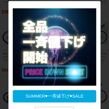
2 リムブレーキ 2021年 ロードバイク 5
バイク 54サイズ チームオリカグリーン
023年 カーボンロードバイク XSサイズ
1サイズ ニュークリアイエロー
エッジカラー
プロチームブラックマット
318,021円
234,740円
881,100円
美品 グスト GUSTO RCR TEAN DURO
ジャイアント GIANT TCR ADVANCED
▼▼トレック TREK EMONDA SL5 DIS
EVO 105 ホイールカスタム 2021年 カ
2 DISC SE 105 パワメ付 ホイールカス
C 105 2023年 カーボン ロードバイク 5
ーボンロードバイク Lサイズ ラヴァレ
タム 2021年 カーボンロードバイク M
0サイズ 2×11速（サイクルパラダイス
ッド
サイズ カーボンカラー
福岡より配送）
191,400円
223,179円
214,500円
SUMMER♥一斉値下げ♥SALE