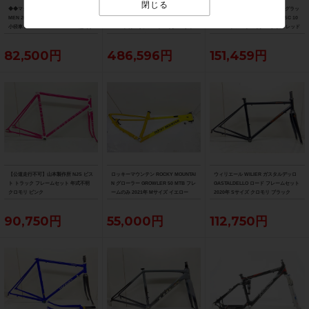
閉じる
◆◆マジィ MASI フェネック FENNEC
●美品 トレック TREK エモンダ EMON
美品 ウィリエール Wilier モンテグラッ
MEN 2023年モデル クロモリ ミニベロ
DA SL 6 PRO 12速 105 Di2 油圧DISC
パ ディスク MONTEGRAPPA DISC 10
小径車 microSHIFT MEZZU 1x8速（サ
2023年 カーボンロードバイク 54サイ
5 2020年 ロードバイク Mサイズ レッド
イクルパラダイス大阪より配送）
ズ デニスターブラック
82,500円
486,596円
151,459円
【公道走行不可】山本製作所 NJS ピス
ロッキーマウンテン ROCKY MOUNTAI
ウィリエール WILIER ガスタルデッロ
ト トラック フレームセット 年式不明
N グローラー GROWLER 50 MTB フレ
GASTALDELLO ロード フレームセット
クロモリ ピンク
ームのみ 2021年 Mサイズ イエロー
2020年 Sサイズ クロモリ ブラック
90,750円
55,000円
112,750円