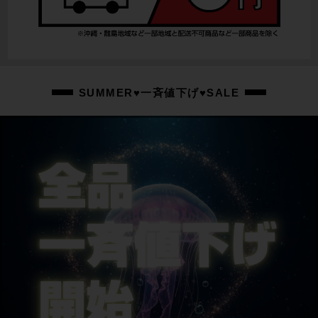
SHIMANO DURA-ACE BR-R9100
ホイール
VISION METRON 30 SL / 700×25
ステム
SUMMER♥一斉値下げ♥SALE
VISION METRON 6D / 90mm
ハンドル
VISION / 400mm
シートポスト
VISION
サドル
SMANIE
商品の状態
中古：B（使用感少な目/小キズ、ヨゴレ少々）