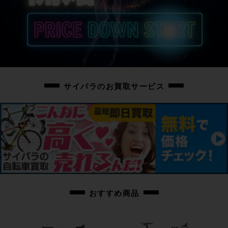
ブレーキ：正常に動作します。
変速：正常に動作します。
タイヤ：パンクはしていませんがやや傷みがあります。
フレーム、その他外観：クランク、シートステー、チェーンステー、リアエン
ド、フォーク、レバーフード、BB付近に傷、サドル、バーテープに擦れがあり
ますが比較的状態の良いお品でございます。
シートチューブ側のボトルケージ取り付けボルトが純正ではありません。純正
ボルトは付属いたしますが穴が滑めています。<ＢＲ> 状態は良いですがハン
ドル株のケーブルを内装するカバーに破損、割れがあり、ステー取り付け部分
サイパラのお買取サービス
のネジの受けが１つ欠品しています。
購入後に上記のないように関しましての対応はいたしませんので予めご了承を
お願いいたします。
当ストアから出品している車体は全て展示品の為、掲載にない傷等つくことが
ございますので予めご了承下さいませ。
お写真に掲載の場合を除き、基本的にはペダルは付属しておりません。
お手数ではございますが別途ご用意の程お願いいたします。
◇付属品に関しましてはお写真に掲載のお品物のみとなります。
掲載に無いお品物の付属はいたしませんため、ご注意ください。
こちらの車体は簡易点検の後、出荷しております。
ご乗車前に、お近くの自転車店様、もしくはご自身にて 最終調整、メンテナン
おすすめ商品
ス作業を行っていただきますよう お願いいたします。
走行距離につきましては商品の特性上、お答えができません。予めご了承お願
いいたします。
お品物到着の際は軽度の組付けや、調節・調整が必要となり、自転車組立の知