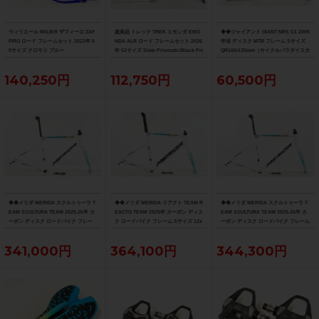
ウィリエール WILIER ザフィーロ ZAF
超美品 トレック TREK エモンダ EMO
◆◆ジャイアント GIANT NRS C1 2005
FIRO ロード フレームセット 2022年 5
NDA ALR ロード フレームセット 2026
年頃 ディスク MTB フレーム Sサイズ
0サイズ クロモリ ブルー
年 52サイズ Slate Prismatic/Black Pri
QR100/135mm（サイクルパラダイス大
smatic Fade
阪より配送）
140,250円
112,750円
60,500円
◆◆メリダ MERIDA スクルトゥーラ T
◆◆メリダ MERIDA リアクト TEAM R
◆◆メリダ MERIDA スクルトゥーラ T
EAM SCULTURA TEAM 2025-26年 カ
EACTO TEAM 2025年 カーボン ディス
EAM SCULTURA TEAM 2025-26年 カ
ーボン ディスク ロードバイク フレー
ク ロードバイク フレーム Sサイズ 12x
ーボン ディスク ロードバイク フレーム
ム XXSサイズ 12x100/142mm（サイ
100/142mm 700C（サイクルパラダイ
Sサイズ 12x100/142mm 700C（サイク
クルパラダイス大阪より配送）
ス大阪より配送）
ルパラダイス大阪より配送）
341,000円
364,100円
344,300円