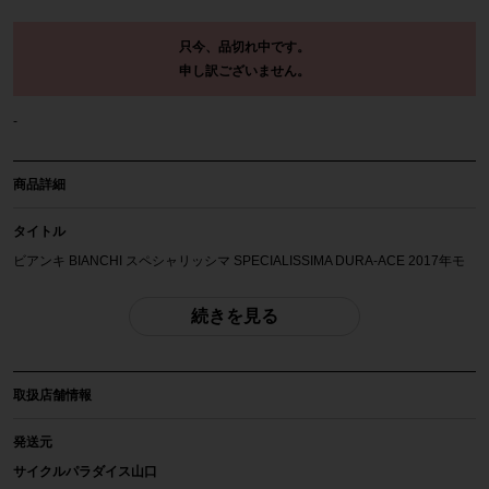
只今、品切れ中です。
申し訳ございません。
-
商品詳細
タイトル
ビアンキ BIANCHI スペシャリッシマ SPECIALISSIMA DURA-ACE 2017年モ
デル カーボン ロードバイク 50サイズ 2×11速
続きを見る
自転車種
ロードバイク
取扱店舗情報
年式
2017年
発送元
サイクルパラダイス山口
参考価格