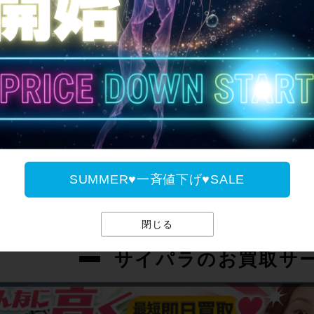
SUMMER♥一斉値下げ♥
SUMMER♥一斉値下げ♥SALE
閉じる
サイパラのお買取サ