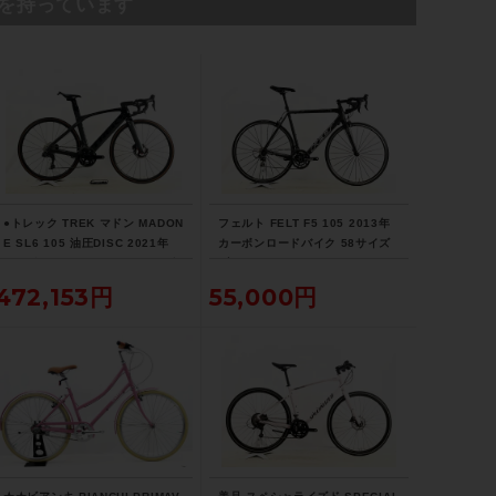
を持っています
ハンドル
3T COMPETIZIONE / 410mm
シートポスト
NITTO 65
●トレック TREK マドン MADON
フェルト FELT F5 105 2013年
E SL6 105 油圧DISC 2021年
カーボンロードバイク 58サイズ
サドル
カーボンロードバイク 52サイズ
ブラック
リチウムグレー/トレックブラッ
472,153円
55,000円
BONTRAGER
ク ☆
商品の状態
中古：C（使用感あり/キズ、ヨゴレあり）
ブレーキ：正常に動作します。
変速：正常に動作します。
タイヤ：パンクはしていません。