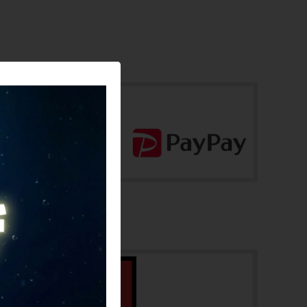
配送
フレーム素材
佐川急便にて全国配送いたします。
クロモリ
お問合わせ番号
メーカーサイズ
cpj-26011004-bi-003100323
-
適正身長
-
ヘッドチューブ
108mm(実寸）
シートチューブ
535mm(C-T実寸）