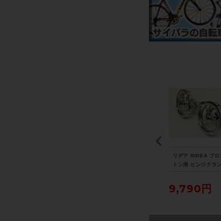
YE
トレック TREK エモン
ビアンキ BIANCHI フェ
リデア RIDEA ブ
ロ
ダ EMONDA ALR5 DIS
ニーチェ スポーツ FENI
トン用 ヒンジクラ
済
C 105 油圧DISC 2021
CE SPORT Tiagra 20
アッセンブリー HIN
年 ロードバイク 47サイ
17年 ロードバイク 50
CLAMP ASSEMBL
155,188円
103,400円
9,790円
ズ スレート トゥ トレッ
サイズ ホワイト
ルバー
ク ブラック フェード