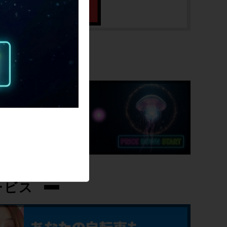
トップチューブ
535mm(C-C実寸）
重量
SALE
9.24kg
クランク
SHIMANO DURA-ACE FC-7410 52-42T
/ 170mm
変速レバー
SHIMANO DURA-ACE
ービス
フロントディレイラー
SHIMANO DURA-ACE FD-7410 / 2速