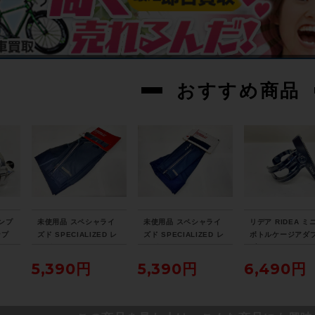
おすすめ商品
ロンプ
未使用品 スペシャライ
未使用品 スペシャライ
リデア RIDEA ミ
ンプ
ズド SPECIALIZED レ
ズド SPECIALIZED レ
ボトルケージアダ
GE
ッグウォーマー THERM
ッグウォーマー THERM
ブラック
Y シ
INAL 2.0 LEG WARME
INAL 2.0 LEG WARME
5,390円
5,390円
6,490円
RS Lサイズ ブラック
RS WMN Women's XS
サイズ ブラック