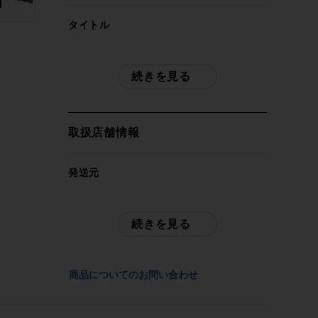
タイトル
デローザ DE ROSA カサノヴァ
CASANOVA DURA-ACE 年式不明 クロモ
続きを見る
リ ロードバイク C-T535mm 2×8速 パー
プル×ネイビー
取扱店舗情報
自転車種
ロードバイク
発送元
サイクルパラダイス山口
年式
※本商品を含むサイクルパラダイス山口の
続きを見る
-
商品は全商品店頭にて現物確認が可能で
す。
ご不明点はお問い合わせ欄よりご質問下さ
参考価格
商品についてのお問い合わせ
い。
-