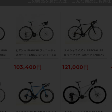
この商品を見た人は、こんな商品にも興味
EMON
ビアンキ BIANCHI フェニーチェ
スペシャライズド SPECIALIZE
DISC
スポーツ FENICE SPORT Tiagr
D ターマック スポーツ TARMAC
サイズ
a 2017年 ロードバイク 50サイ
SPORT 105 2018年 カーボンロ
ブラック
ズ ホワイト
ードバイク 56サイズ サガン ス
103,400円
121,000円
ーパースター