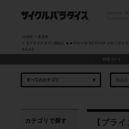
自転車買取・通
CycleParadise
HOME
完成車
【プライスダウン開始】★★デローザ DE ROSA カサノヴァ CA
SALE】
利用ガイド
カテゴリで探す
【プライ