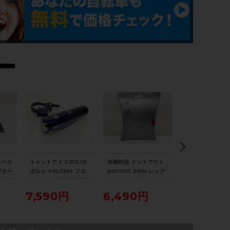
リアディレイラー
SHIMANO DURA-ACE / RD-7402 / 8速
スプロケット
SHIMANO DURA-ACE 13-23T
ブレーキキャリパー
SHIMANO DURA-ACE BR-7403
ホイール
ニベロ
キャットアイ CATEYE
未開封品 ドットアウト
U DESIGN BIRD
MAVIC GP4（ハブ：DURA-ACE）/ チュ
プター
ボルト VOLT800 フロ
DOTOUT SKIN レッグ
R Suspension Se
ントライト 点灯確認済
ウォーマー LEG WARM
ver/Black バ
ーブラー
み
ER Lサイズ ブラック
フロント&リアサ
7,590円
6,490円
25,190円
ションセット
ステム
3T / 100mm