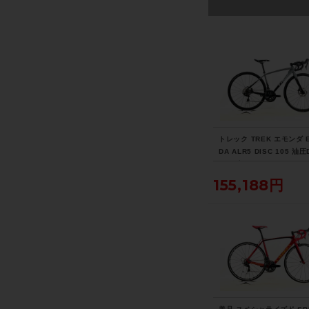
トレック TREK エモンダ 
DA ALR5 DISC 105 油圧
2021年 ロードバイク 47
スレート トゥ トレック 
155,188円
フェード