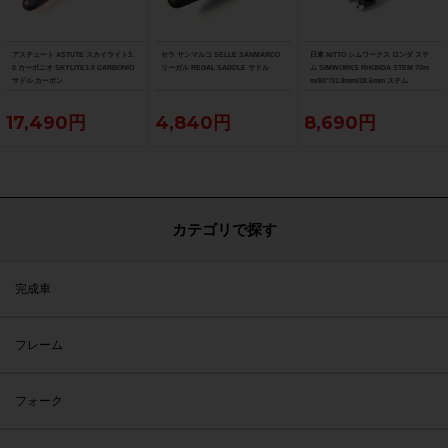
アスチュート ASTUTE スカイライト3.
セラ サンマルコ SELLE SANMARCO
日東 NITTO シムワークス ロンダ ステ
0 カーボニオ SKYLITE3.0 CARBONIO
リーガル REGAL SADDLE サドル
ム SIMWORKS RHONDA STEM 70m
サドル カーボン
m/80°/31.8mm/28.6mm ステム
17,490円
4,840円
8,690円
カテゴリで探す
完成車
フレーム
フォーク