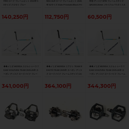
FIRO ロード フレームセット 2022年 5
NDA ALR ロード フレームセット 2026
年頃 ディスク MTB フレーム Sサイズ
0サイズ クロモリ ブルー
年 52サイズ Slate Prismatic/Black Pri
QR100/135mm（サイクルパラダイス大
smatic Fade
阪より配送）
140,250円
112,750円
60,500円
◆◆メリダ MERIDA スクルトゥーラ T
◆◆メリダ MERIDA リアクト TEAM R
◆◆メリダ MERIDA スクルトゥーラ T
EAM SCULTURA TEAM 2025-26年 カ
EACTO TEAM 2025年 カーボン ディス
EAM SCULTURA TEAM 2025-26年 カ
ーボン ディスク ロードバイク フレー
ク ロードバイク フレーム Sサイズ 12x
ーボン ディスク ロードバイク フレーム
ム XXSサイズ 12x100/142mm（サイ
100/142mm 700C（サイクルパラダイ
Sサイズ 12x100/142mm 700C（サイク
クルパラダイス大阪より配送）
ス大阪より配送）
ルパラダイス大阪より配送）
341,000円
364,100円
344,300円