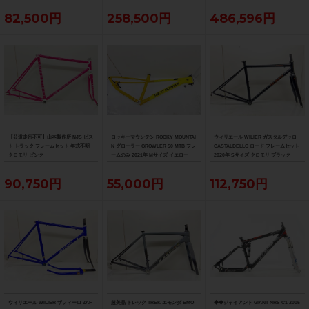
大阪より配送）
82,500円
258,500円
486,596円
【公道走行不可】山本製作所 NJS ピス
ロッキーマウンテン ROCKY MOUNTAI
ウィリエール WILIER ガスタルデッロ
ト トラック フレームセット 年式不明
N グローラー GROWLER 50 MTB フレ
GASTALDELLO ロード フレームセット
クロモリ ピンク
ームのみ 2021年 Mサイズ イエロー
2020年 Sサイズ クロモリ ブラック
90,750円
55,000円
112,750円
ウィリエール WILIER ザフィーロ ZAF
超美品 トレック TREK エモンダ EMO
◆◆ジャイアント GIANT NRS C1 2005