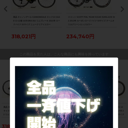
8000
美品 キャノンデール CANNONDALE キャド13 CAA
スコット SCOTT FOIL TEAM ISSUE DURA-ACE Di
美品 ル
D 13 12速 ULTEGRA Di2 リムブレーキ 2021年 ロー
2 2013年 カーボンロードバイク 54サイズ チームオ
Di2
ドバイク 51サイズ ニュークリアイエロー
リカグリーンエッジカラー
ク 
318,021円
234,740円
88
この商品を見た人は、こんな商品にも興味を持っています
美品 キャノンデール CANNONDALE
スコット SCOTT FOIL TEAM ISSUE D
美品 ルック LOOK 795 BLADE RS 12
キャド13 CAAD 13 12速 ULTEGRA Di
URA-ACE Di2 2013年 カーボンロード
速 ULTEGRA Di2 油圧DISC パワメ付 2
2 リムブレーキ 2021年 ロードバイク 5
バイク 54サイズ チームオリカグリーン
023年 カーボンロードバイク XSサイズ
1サイズ ニュークリアイエロー
エッジカラー
プロチームブラックマット
318,021円
234,740円
881,100円