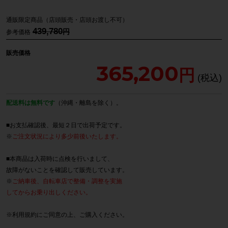
通販限定商品（店頭販売・店頭お渡し不可）
439,780
参考価格
販売価格
365,200
配送料は無料です
（沖縄・離島を除く）。
■お支払確認後、最短２日で出荷予定です。
※
ご注文状況により多少前後いたします。
■本商品は入荷時に点検を行いまして、
故障がないことを確認して販売しています。
※
ご納車後、自転車店で整備・調整を実施
してからお乗り出しください。
※
利用規約
にご同意の上、ご購入ください。