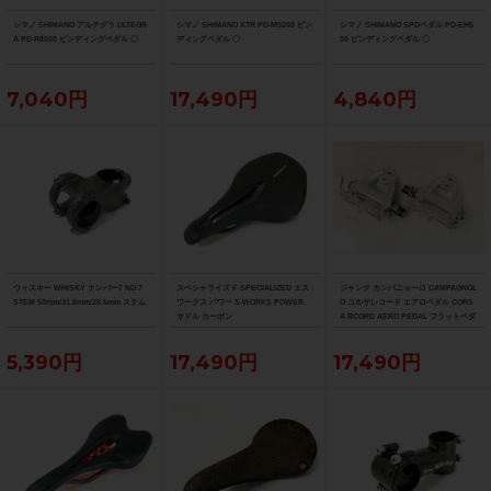
シマノ SHIMANO アルテグラ ULTEGR
シマノ SHIMANO XTR PD-M9200 ビン
シマノ SHIMANO SPDペダル PD-EH5
A PD-R8000 ビンディングペダル 〇
ディングペダル 〇
00 ビンディングペダル 〇
7,040円
17,490円
4,840円
ウィスキー WHISKY ナンバー7 NO.7
スペシャライズド SPECIALIZED エス
ジャンク カンパニョーロ CAMPAGNOL
STEM 50mm/31.8mm/28.6mm ステム
ワークス パワー S-WORKS POWER
O コルサレコード エアロペダル CORS
サドル カーボン
A RCORD AERO PEDAL フラットペダ
ル
5,390円
17,490円
17,490円