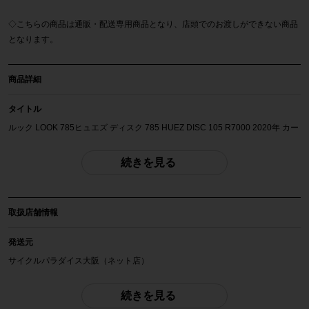
◇こちらの商品は通販・配送専用商品となり、店頭でのお渡しができない商品
となります。
商品詳細
タイトル
ルック LOOK 785ヒュエズ ディスク 785 HUEZ DISC 105 R7000 2020年 カー
ボン ロードバイク Mサイズ 11速 スルーアスクル 700C
続きを見る
自転車種
ロードバイク
取扱店舗情報
年式
2020年
発送元
サイクルパラダイス大阪（ネット店）
参考価格
439,780円
配送
続きを見る
佐川急便にて全国配送いたします。