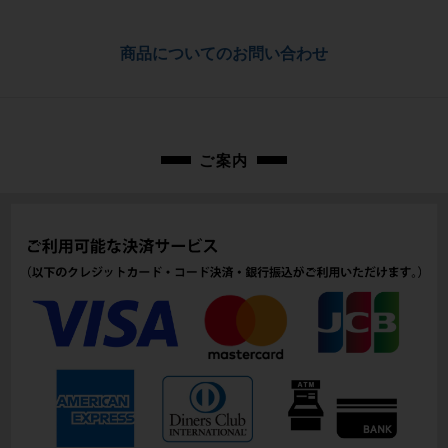
フレーム素材
カーボン
お問合わせ番号
商品についてのお問い合わせ
cpo-2110215504-bi-038600017
メーカーサイズ
M
適正身長
ご案内
173cm - 183cm (あくまで目安です)
ヘッドチューブ
161mm
シートチューブ
530mm
トップチューブ
556mm
重量
8.72kg