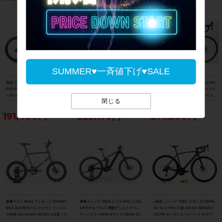
SUMMER♥一斉値下げ♥SALE
美品 グスト GUSTO RCR TEAN DURO
ジャイアント GIANT TCR ADVANCED
▼▼トレック TREK EMONDA SL5 DIS
EVO 105 ホイールカスタム 2021年 カ
2 DISC SE 105 パワメ付 ホイールカス
C 105 2023年 カーボン ロードバイク 5
ーボンロードバイク Lサイズ ラヴァレ
タム 2021年 カーボンロードバイク M
0サイズ 2×11速（サイクルパラダイス
閉じる
ッド
サイズ カーボンカラー
福岡より配送）
191,400円
223,179円
214,500円
◆◆マジィ MASI フェネック FENNEC
◆◆トレック TREK レイル RAIL 5 202
●美品 トレック TREK エモンダ EMON
MEN 2023年モデル クロモリ ミニベロ
1年モデル アルミ 電動アシストマウン
DA SL 6 PRO 12速 105 Di2 油圧DISC
小径車 microSHIFT MEZZU 1x8速（サ
テンバイク e-MTB Mサイズ SRAM SX
2023年 カーボンロードバイク 54サイ
イクルパラダイス大阪より配送）
EAGLE 1x12速 （サイクルパラダイス
ズ デニスターブラック