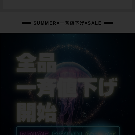
ホイール
SHIMANO RS WH-RS171
ステム
SUMMER♥一斉値下げ♥SALE
LOOK / 110mm
ハンドル
LOOK / 430mm
シートポスト
LOOK
サドル
SELLESANMARCO MONZA
商品の状態
中古：A（使用感の少ない美品）
クランクアーム・リアディレーラー・ステム・サドルにキズ、シートポストに
クランプ跡がございますが、その他小傷程度の使用感のほぼ感じられない美品
となります。