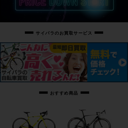
タイヤ前後・チェーンを新品に交換させていただいております。
◇お写真に掲載の場合を除き、基本的にはペダルは付属しておりません。
お手数ではございますが別途ご用意の程お願いいたします。
サイパラのお買取サービス
◇付属品に関しましてはお写真に掲載のお品物のみとなります。
掲載に無いお品物の付属はいたしませんため、ご注意ください。
商品コード
cpo-2110215504-bi-038600017
おすすめ商品