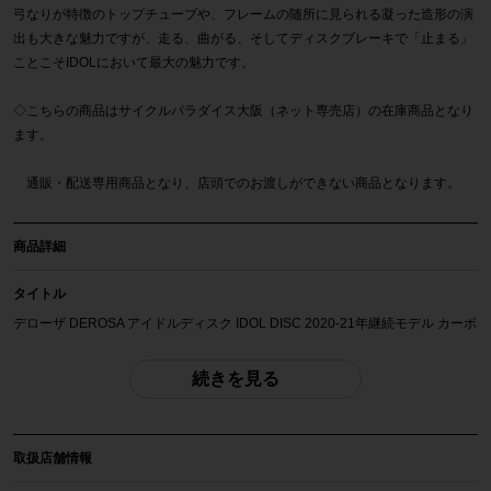
弓なりが特徴のトップチューブや、フレームの随所に見られる凝った造形の演
出も大きな魅力ですが、走る、曲がる、そしてディスクブレーキで「止まる」
ことこそIDOLにおいて最大の魅力です。
◇こちらの商品はサイクルパラダイス大阪（ネット専売店）の在庫商品となり
ます。
通販・配送専用商品となり、店頭でのお渡しができない商品となります。
商品詳細
タイトル
デローザ DEROSA アイドルディスク IDOL DISC 2020-21年継続モデル カーボ
ン ロードバイク 43サイズ SHIMANO 105 R7000 11速
続きを見る
自転車種
ロードバイク
取扱店舗情報
年式