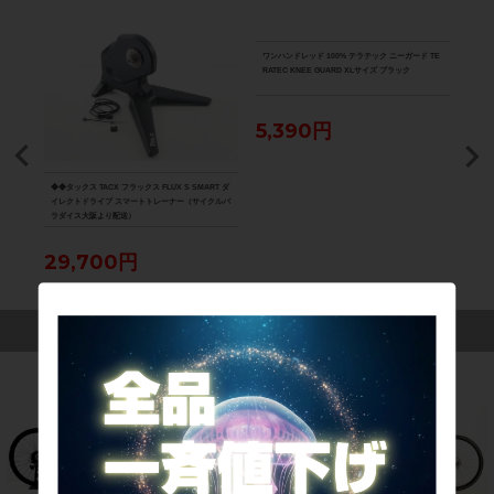
ワンハンドレッド 100% テラテック ニーガード TE
RATEC KNEE GUARD XLサイズ ブラック
5,390円
DISC
◆◆タックス TACX フラックス FLUX S SMART ダ
★★カ
ューブ
イレクトドライブ スマートトレーナー（サイクルパ
ORD
ラダイス大阪より配送）
ップ
ダイ
29,700円
5,
この商品を見た人は、こんな商品にも興味を持っています