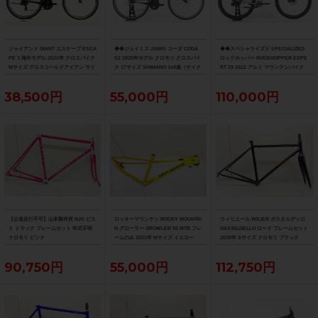
ジャイアント GIANT エスケープ ESCA
◆◆ジェイミス JAMIS コーダ CODA
◆◆スペシャライズド SPECIALIZED
PE 3 海外モデル 2021年 クロスバイク
S2 2020年モデル クロモリ クロスバイ
ロックホッパー ROCKHOPPER EXPE
Mサイズ グロスコールドアイアン サイ
ク 17サイズ SHIMANO 3x8速（サイク
RT 29 2022 アルミ マウンテンバイク
ドスタンド付
ルパラダイス大阪より配送）
MTB Mサイズ SRAM SX EAGLE 1x12
速（サイクルパラダイス大阪より配
38,500円
55,000円
110,000円
送）
【公道走行不可】山本製作所 NJS ピス
ロッキーマウンテン ROCKY MOUNTAI
ウィリエール WILIER ガスタルデッロ
ト トラック フレームセット 年式不明
N グローラー GROWLER 50 MTB フレ
GASTALDELLO ロード フレームセット
クロモリ ピンク
ームのみ 2021年 Mサイズ イエロー
2020年 Sサイズ クロモリ ブラック
90,750円
55,000円
112,750円