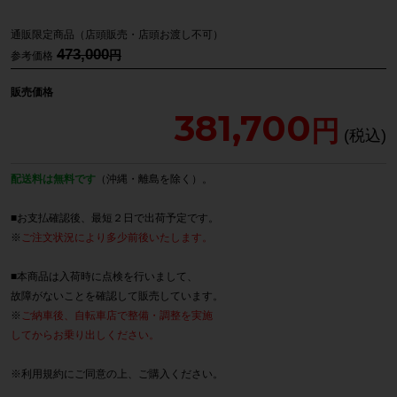
通販限定商品（店頭販売・店頭お渡し不可）
473,000
参考価格
販売価格
381,700
配送料は無料です
（沖縄・離島を除く）。
■お支払確認後、最短２日で出荷予定です。
※
ご注文状況により多少前後いたします。
■本商品は入荷時に点検を行いまして、
故障がないことを確認して販売しています。
※
ご納車後、自転車店で整備・調整を実施
してからお乗り出しください。
※
利用規約
にご同意の上、ご購入ください。