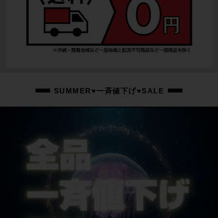
SHIMANO 105 CS-R7000 / 11-32T
ブレーキキャリパー
SHIMANO 105 BR-R7070
ホイール
SHIMANO RS WH-RS170
ステム
SUMMER♥一斉値下げ♥SALE
FSA ACR / 70mm
ハンドル
FSA ENERGY COMPACT / 400mm
シートポスト
DEROSA
サドル
SelleITALIA SLR