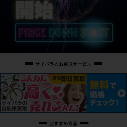
商品の状態
中古：A（使用感の少ない美品）
クランクアームに小傷、シートポストにスレがございますが、その他小傷程度
の使用感のほぼ感じられない美品となります。
◇お写真に掲載の場合を除き、基本的にはペダルは付属しておりません。
お手数ではございますが別途ご用意の程お願いいたします。
◇付属品に関しましてはお写真に掲載のお品物のみとなります。
掲載に無いお品物の付属はいたしませんため、ご注意ください。
サイパラのお買取サービス
商品コード
cpo-2307195505-bi-038600042
おすすめ商品