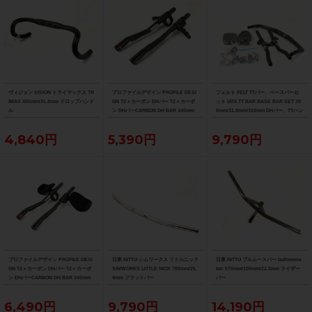
ヴィジョン VISION トライマックス TR
プロファイルデザイン PROFILE DESI
フェルト FELT TTバー、ベースバーセ
IMAX 400mm/31.8mm ドロップハンド
GN T2＋カーボン DHバー T2＋カーボ
ット IAT4 TT BAR BASE BAR SET 39
ル
ン DHバーCARBON DH BAR 340mm
0mm/31.8mm/310mm DHバー、TTハン
ドル
4,840円
5,390円
9,790円
プロファイルデザイン PROFILE DESI
日東 NITTO シムワークス リトルニック
日東 NITTO ブルムースバー bullmoose
GN T2＋カーボン DHバー T2＋カーボ
SIMWORKS LITTLE NICK 700mm/25.
bar 570mm/100mm/22.2mm ライザー
ン DHバーCARBON DH BAR 340mm
4mm フラットバー
バー
6,490円
9,790円
14,190円