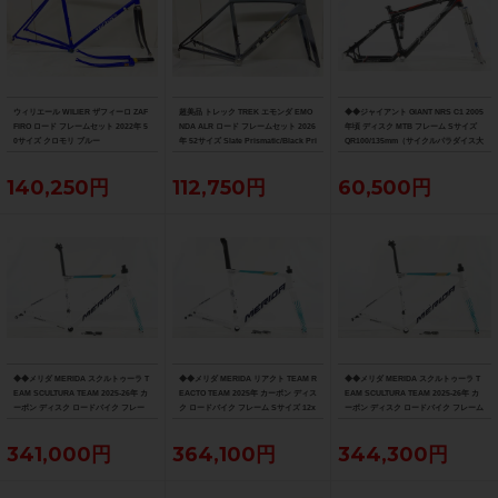
ウィリエール WILIER ザフィーロ ZAF
超美品 トレック TREK エモンダ EMO
◆◆ジャイアント GIANT NRS C1 2005
FIRO ロード フレームセット 2022年 5
NDA ALR ロード フレームセット 2026
年頃 ディスク MTB フレーム Sサイズ
0サイズ クロモリ ブルー
年 52サイズ Slate Prismatic/Black Pri
QR100/135mm（サイクルパラダイス大
smatic Fade
阪より配送）
140,250円
112,750円
60,500円
◆◆メリダ MERIDA スクルトゥーラ T
◆◆メリダ MERIDA リアクト TEAM R
◆◆メリダ MERIDA スクルトゥーラ T
EAM SCULTURA TEAM 2025-26年 カ
EACTO TEAM 2025年 カーボン ディス
EAM SCULTURA TEAM 2025-26年 カ
ーボン ディスク ロードバイク フレー
ク ロードバイク フレーム Sサイズ 12x
ーボン ディスク ロードバイク フレーム
ム XXSサイズ 12x100/142mm（サイ
100/142mm 700C（サイクルパラダイ
Sサイズ 12x100/142mm 700C（サイク
クルパラダイス大阪より配送）
ス大阪より配送）
ルパラダイス大阪より配送）
341,000円
364,100円
344,300円