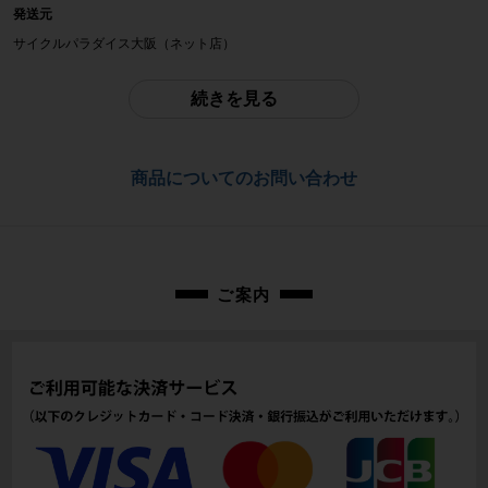
2020-21年継続
発送元
サイクルパラダイス大阪（ネット店）
参考価格
473,000円
配送
続きを見る
佐川急便にて全国配送いたします。
フレーム素材
カーボン
お問合わせ番号
商品についてのお問い合わせ
cpo-2307195505-bi-038600042
メーカーサイズ
43
適正身長
ご案内
160cm - 167cm（あくまで目安です）
ヘッドチューブ
111mm
シートチューブ
437mm