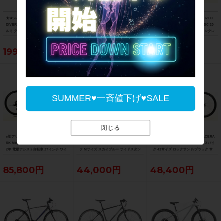
★★スペシャライズド SPECIALIZED
★★ビアンキ BIANCHI PRIMAVERA 2
美品 スペシャライズド SPECIALIZED
DIVERGE E5 COMP 2023年モデル ア
6 2018年モデル ハイテン シティサイク
SIRRUS 3.0 microSHIFT 油圧DISC 20
ルミ グラベルロードバイク 49サイズ 1
ル バイク 42cm 26インチ 内装3速 ピン
22年 クロスバイク Mサイズ サテンクレ
1速 （サイクルパラダイス山口より配
ク（サイクルパラダイス山口より配送)
イ サイドスタンド付
送)
199,650円
63,800円
77,000円
SUMMER♥一斉値下げ♥SALE
閉じる
●訳アリ ベネリ BENELLI マンタス27T
美品 ジャイアント GIANT クロスター
ビアンキ BIANCHI C-SPORT 2 ACERA
RK MANTUS 27 TRK 機械式DISC 202
CROSTAR ACERA 2021年 クロスバイ
ステップスルー仕様 2023年 クロスバイ
2年 電動アシスト自転車 27インチ ワイ
ク Mサイズ スカイブルー サイドスタン
ク 43サイズ ロックサンド/ブラック サ
ズロード限定ブラック
ド付
イドスタンド付
85,800円
44,000円
48,400円