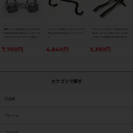
◆◆シマノ SHIMANO アルテグラ ULT
ヴィジョン VISION トライマックス TR
プロファイルデザイン PROFILE DESI
EGRA PD-6800 SPD-SL ビンディング
IMAX 400mm/31.8mm ドロップハンド
GN T2＋カーボン DHバー T2＋カーボ
ペダル（サイクルパラダイス大阪より
ル
ン DHバーCARBON DH BAR 340mm
配送）
7,700円
4,840円
5,390円
カテゴリで探す
完成車
フレーム
フォーク