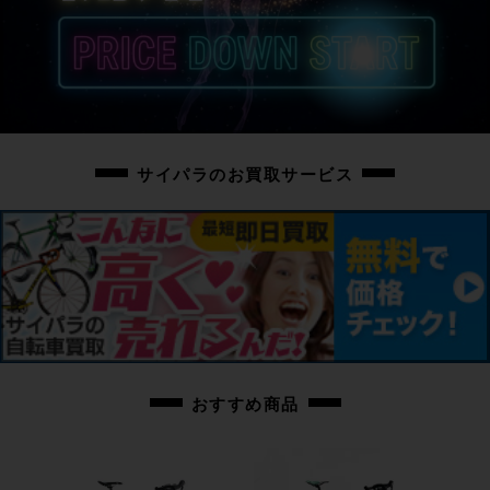
右シートステーに欠け、サドルレール(クランプ部・後方)にキズ、左シートチ
ューブ・左クランクアームに小傷、バーテープにスレがございますが、その他
小傷程度の使用感の少ない美品となります。
◇お写真に掲載の場合を除き、基本的にはペダルは付属しておりません。
お手数ではございますが別途ご用意の程お願いいたします。
サイパラのお買取サービス
◇付属品に関しましてはお写真に掲載のお品物のみとなります。
掲載に無いお品物の付属はいたしませんため、ご注意ください。
商品コード
cpo-2309075506-bi-038600181
おすすめ商品