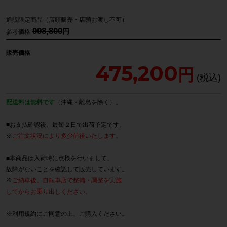
通販限定商品（店頭販売・店頭お渡し不可）
998,800
参考価格
販売価格
475,200
配送料は無料です
（沖縄・離島を除く）。
■お支払確認後、最短２日で出荷予定です。
※
ご注文状況により多少前後いたします。
■本商品は入荷時に点検を行いまして、
故障がないことを確認して販売しています。
※
ご納車後、自転車店で整備・調整を実施
してからお乗り出しください。
※
利用規約
にご同意の上、ご購入ください。