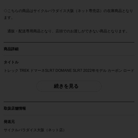
◇こちらの商品はサイクルパラダイス大阪（ネット専売店）の在庫商品となり
ます。
通販・配送専用商品となり、店頭でのお渡しができない商品となります。
商品詳細
タイトル
トレック TREK ドマーネSLR7 DOMANE SLR7 2022年モデル カーボン ロード
バイク 52サイズ SHIMANO ULTEGRA Di2 R8150 12速 ProjectONE
続きを見る
自転車種
ロードバイク
取扱店舗情報
年式
2022年
発送元
サイクルパラダイス大阪（ネット店）
参考価格