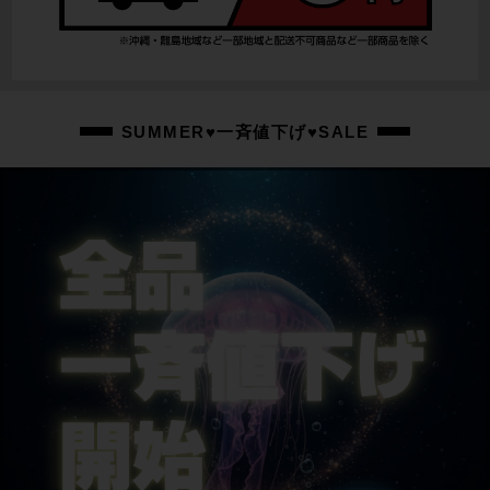
SHIMANO ULTEGRA BR-R8170
ホイール
BONTRAGER AEOLUS PRO V3
ステム
SUMMER♥一斉値下げ♥SALE
BONTRAGER / 90mm
ハンドル
BONTRAGER PRO ISOCORE / 420mm
シートポスト
BONTRAGER
サドル
BONTRAGER AEOLUS ELITE
商品の状態
中古：B（使用感少な目/小キズ、ヨゴレ少々）
ホイールのラチェット音大きめのモデルです。