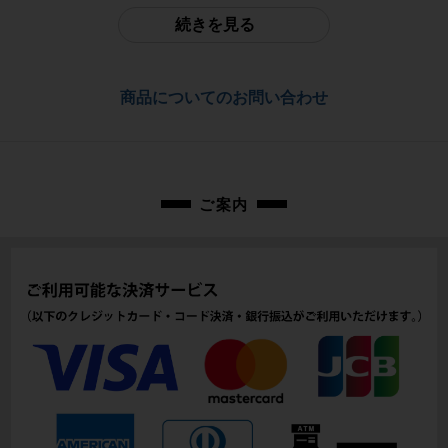
998,800円
配送
続きを見る
佐川急便にて全国配送いたします。
フレーム素材
カーボン
お問合わせ番号
商品についてのお問い合わせ
cpo-2309075506-bi-038600181
メーカーサイズ
52
適正身長
ご案内
166cm - 172cm（メーカー推奨）
ヘッドチューブ
145mm
シートチューブ
475mm
トップチューブ
530mm