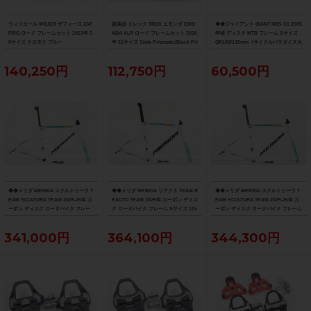
ウィリエール WILIER ザフィーロ ZAF
超美品 トレック TREK エモンダ EMO
◆◆ジャイアント GIANT NRS C1 2005
FIRO ロード フレームセット 2022年 5
NDA ALR ロード フレームセット 2026
年頃 ディスク MTB フレーム Sサイズ
0サイズ クロモリ ブルー
年 52サイズ Slate Prismatic/Black Pri
QR100/135mm（サイクルパラダイス大
smatic Fade
阪より配送）
140,250円
112,750円
60,500円
◆◆メリダ MERIDA スクルトゥーラ T
◆◆メリダ MERIDA リアクト TEAM R
◆◆メリダ MERIDA スクルトゥーラ T
EAM SCULTURA TEAM 2025-26年 カ
EACTO TEAM 2025年 カーボン ディス
EAM SCULTURA TEAM 2025-26年 カ
ーボン ディスク ロードバイク フレー
ク ロードバイク フレーム Sサイズ 12x
ーボン ディスク ロードバイク フレーム
ム XXSサイズ 12x100/142mm（サイ
100/142mm 700C（サイクルパラダイ
Sサイズ 12x100/142mm 700C（サイク
クルパラダイス大阪より配送）
ス大阪より配送）
ルパラダイス大阪より配送）
341,000円
364,100円
344,300円