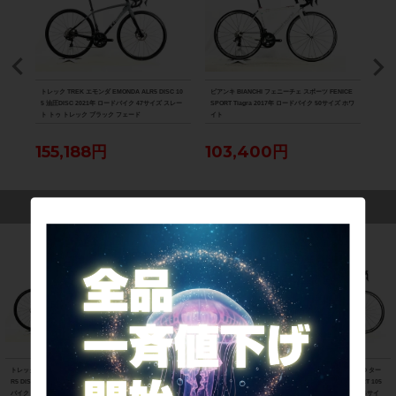
D-R8
トレック TREK エモンダ EMONDA ALR5 DISC 10
ビアンキ BIANCHI フェニーチェ スポーツ FENICE
スペシ
パラダ
5 油圧DISC 2021年 ロードバイク 47サイズ スレー
SPORT Tiagra 2017年 ロードバイク 50サイズ ホワ
ーツ 
ト トゥ トレック ブラック フェード
イト
バイク
155,188円
103,400円
12
この商品を見た人は、こんな商品にも興味を持っています
トレック TREK エモンダ EMONDA AL
ビアンキ BIANCHI フェニーチェ スポ
スペシャライズド SPECIALIZED ター
R5 DISC 105 油圧DISC 2021年 ロード
ーツ FENICE SPORT Tiagra 2017年
マック スポーツ TARMAC SPORT 105
バイク 47サイズ スレート トゥ トレッ
ロードバイク 50サイズ ホワイト
2018年 カーボンロードバイク 56サイ