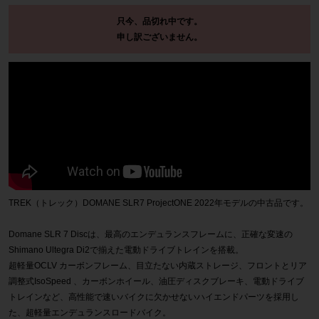
只今、品切れ中です。
申し訳ございません。
TREK（トレック）DOMANE SLR7 ProjectONE 2022年モデルの中古品です。
Domane SLR 7 Discは、最高のエンデュランスフレームに、正確な変速の
Shimano Ultegra Di2で揃えた電動ドライブトレインを搭載。
超軽量OCLV カーボンフレーム、目立たない内蔵ストレージ、フロントとリア
調整式IsoSpeed 、カーボンホイール、油圧ディスクブレーキ、電動ドライブ
トレインなど、高性能で速いバイクに欠かせないハイエンドパーツを採用し
た、超軽量エンデュランスロードバイク。