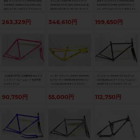
美品 スペシャライズド SPECIALIZED
キャニオン CANYON アルティメート
★★スペシャライズド SPECIALIZED
S-WORKS TARMAC SL5 DURA-ACE
ULTIMATE CF SL DISC DURA-ACE 油
DIVERGE E5 COMP 2023年モデル ア
2015 カーボン 54サイズ グロスキャン
圧DISC 2017年 カーボンロードバイク
ルミ グラベルロードバイク 49サイズ 1
ディレッド/ブラック/ゴールド
サイズ ブルー
1速 （サイクルパラダイス山口より配
送)
263,329円
346,610円
199,650円
【公道走行不可】山本製作所 NJS ピス
ロッキーマウンテン ROCKY MOUNTAI
ウィリエール WILIER ガスタルデッロ
ト トラック フレームセット 年式不明
N グローラー GROWLER 50 MTB フレ
GASTALDELLO ロード フレームセット
クロモリ ピンク
ームのみ 2021年 Mサイズ イエロー
2020年 Sサイズ クロモリ ブラック
90,750円
55,000円
112,750円