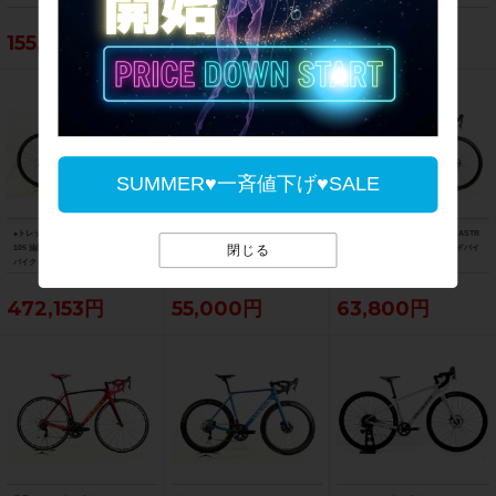
ク ブラック フェード
ズ サガン スーパースター
155,188円
103,400円
121,000円
SUMMER♥一斉値下げ♥SALE
●トレック TREK マドン MADONE SL6
フェルト FELT F5 105 2013年 カーボ
サンピード SUNPEED アストロ ASTR
105 油圧DISC 2021年 カーボンロード
ンロードバイク 58サイズ ブラック
O Tiagra 油圧DISC 2025年 ロードバイ
閉じる
バイク 52サイズ リチウムグレー/トレ
ク Lサイズ ブラック
ックブラック ☆
472,153円
55,000円
63,800円