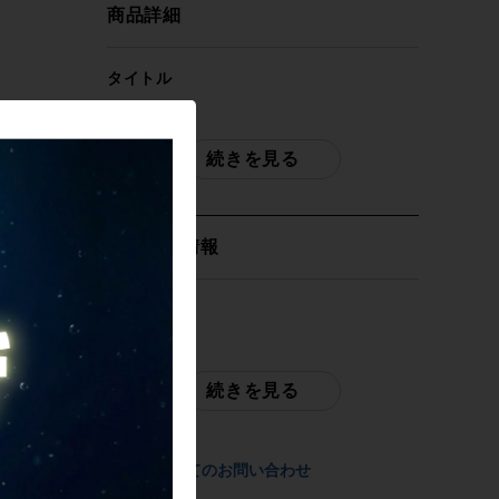
商品詳細
タイトル
ブロンプトン BROMPTON P LINE
URBAN LOW 2023年 クロモリ フォール
続きを見る
ディングバイク 折り畳み自転車 ミニベロ
小径車 16インチ S4L
取扱店舗情報
自転車種
ミニベロ・小径車
発送元
サイクルパラダイス大阪（ネット店）
年式
続きを見る
2023年
配送
佐川急便にて全国配送いたします。
参考価格
商品についてのお問い合わせ
396,000円