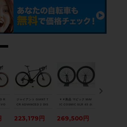
-
リアディレイラー
BROMPTON / 4速
スプロケット
SUNRACE / 11-18T
ブレーキキャリパー
BROMPTON
ホイール
O R
ジャイアント GIANT T
▼▼美品 マビック MAV
▼▼トレック TRE
BROMPTON
EVO
CR ADVANCED 2 DIS
IC COSMIC SLR 45 ホ
ONDA SL5 DISC
タム
C SE 105 パワメ付 ホ
イール 前後 セット シマ
2023年 カーボン
ロード
イールカスタム 2021年
ノフリー 11速 チューブ
ドバイク 50サイズ
円
223,179円
269,500円
214,500
ステム
ヴァ
カーボンロードバイク
レスレディ セラミック
1速（サイクルパ
Mサイズ カーボンカラ
ベアリング（サイクルパ
ス福岡より配送）