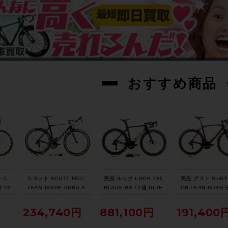
おすすめ商品
 C
スコット SCOTT FOIL
美品 ルック LOOK 795
美品 グスト GUST
ド13
TEAM ISSUE DURA-A
BLADE RS 12速 ULTE
CR TEAN DURO 
TEG
CE Di2 2013年 カーボ
GRA Di2 油圧DISC パ
105 ホイールカス
キ 2
ンロードバイク 54サイ
ワメ付 2023年 カーボ
2021年 カーボン
234,740円
881,100円
191,400
 51
ズ チームオリカグリー
ンロードバイク XSサイ
バイク Lサイズ ラ
アイ
ンエッジカラー
ズ プロチームブラック
レッド