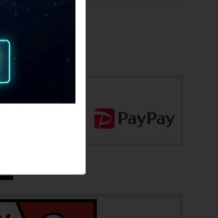
お問合わせ番号
cpo-2506265501-bi-038600037
フレーム素材
クロモリ
メーカーサイズ
-
適正身長
150cm - 180cm（あくまで目安です）
ヘッドチューブ
105mm
シートチューブ
230mm