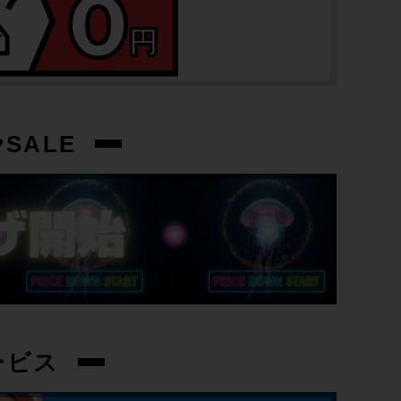
トップチューブ
620mm
重量
SALE
10.24kg
クランク
BROMPTON / 50T / 170mm
変速レバー
BROMPTON
ブレーキレバー：BROMPTON
ービス
フロントディレイラー