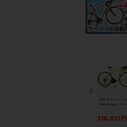
ェ
◆◆トレック TREK レ
シマノ SHIMANO アル
美品 キャノンデール
N
イル RAIL 5 2021年モ
テグラ ULTEGRA PD-R
ANNONDALE キャ
モリ
デル アルミ 電動アシス
8000 ビンディングペダ
CAAD 13 12速 UL
ro
トマウンテンバイク e-
ル 〇
RA Di2 リムブレー
258,500円
7,040円
318,021円
速
MTB Mサイズ SRAM S
021年 ロードバイク
ス大
X EAGLE 1x12速 （サ
サイズ ニュークリ