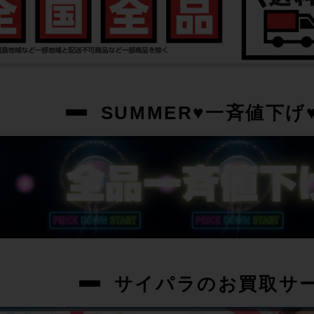
SUMMER♥一斉値下げ♥
サイパラのお買取サ